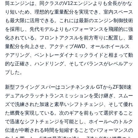
筒エンジンは、同クラスのV12エンジンよりも全長がかな
り短いため、理想的な重量配分を実現でき、室内スペース
も最大限に活用できる。これには最新のエンジン制御技術
を採用し、先代モデルよりもパフォーマンスを飛躍的に強
化されている。フロントアクスルを前方寄りに配置し、重
量配分を向上させ、アクティブAWD、オールホイールス
テアリング、ベントレーダイナミックライドと相まって動
的な正確さ、ハンドリング、そしてバランスがレベルアッ
プした。
新型フライング スパーはコンチネンタル GTからZF製8速
デュアルクラッチトランスミッションを受け継ぎ、スムー
ズで洗練された加速と素早いシフトチェンジ、そして優れ
た燃費を実現している。次のギアを前もって選択すること
で迅速なシフトチェンジを可能とし、ホイールへのトルク
伝達が中断される時間を短縮することでパフォーマンスの