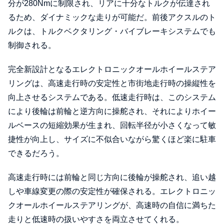
分が280Nmに制限され、リアに十分なトルクが伝達され
るため、ダイナミックな走りが可能だ。前後アクスルのト
ルクは、トルクベクタリング・バイブレーキシステムでも
制御される。
完全新設計となるエレクトロニックオールホイールステア
リングは、高速走行時の安定性と市街地走行時の操縦性を
向上させるシステムである。低速走行時は、このシステム
により後輪は前輪と逆方向に操舵され、それによりホイー
ルベースの短縮効果が生まれ、回転半径が小さくなって敏
捷性が向上し、サイズに不似合いながら驚くほど楽に駐車
できるだろう。
高速走行時には前輪と同じ方向に後輪が操舵され、追い越
しや車線変更の際の安定性が確保される。エレクトロニッ
クオールホイールステアリングが、高速時の自信に満ちた
走りと低速時の扱いやすさを両立させてくれる。