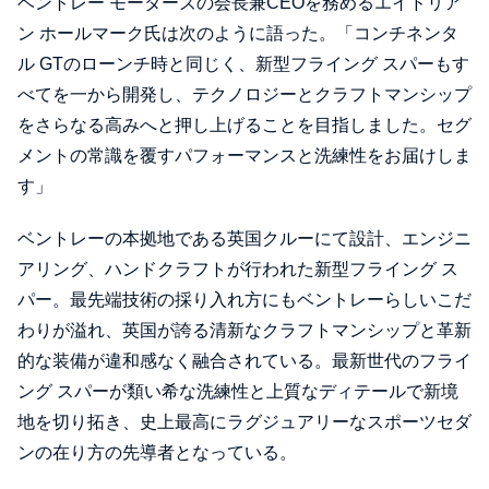
ベントレー モーターズの会長兼CEOを務めるエイドリア
ン ホールマーク氏は次のように語った。「コンチネンタ
ル GTのローンチ時と同じく、新型フライング スパーもす
べてを一から開発し、テクノロジーとクラフトマンシップ
をさらなる高みへと押し上げることを目指しました。セグ
メントの常識を覆すパフォーマンスと洗練性をお届けしま
す」
ベントレーの本拠地である英国クルーにて設計、エンジニ
アリング、ハンドクラフトが行われた新型フライング ス
パー。最先端技術の採り入れ方にもベントレーらしいこだ
わりが溢れ、英国が誇る清新なクラフトマンシップと革新
的な装備が違和感なく融合されている。最新世代のフライ
ング スパーが類い希な洗練性と上質なディテールで新境
地を切り拓き、史上最高にラグジュアリーなスポーツセダ
ンの在り方の先導者となっている。