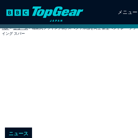
メニュー
TOP
>
ニュース
>
格納式フライングBがスペシャル感を向上 新型ベントレー フラ
イング スパー
ニュース