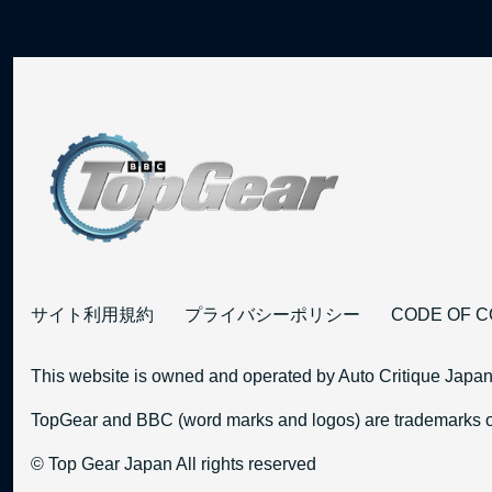
サイト利用規約
プライバシーポリシー
CODE OF 
This website is owned and operated by Auto Critique Japan
TopGear and BBC (word marks and logos) are trademarks of
© Top Gear Japan All rights reserved