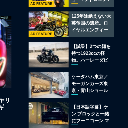
レー スーパースポ
AD FEATURE
フィアット / アバル
ーツ
ト足立」はクルマ
125年途絶えない大
のセレクトショッ
英帝国の遺産。ロ
プである
イヤルエンフィー
AD FEATURE
ルド責任者に訊
く、新型
【試乗】2つの顔を
「BULLET 650」
持つ1923ccの怪
と“時間の質”を愛
物。ハーレーダビ
する理由
ッドソン「ミルウ
ォーキーエイト
ケータハム東京／
117」の深淵を覗く
モーガンカーズ東
京・青山ショール
ームが売るのは
ヤリ
「移動手段」では
ギ
【日本語字幕】ケ
なく「人生」だ
ン ブロックと一緒
にフーニコーン マ
スタングでロンド