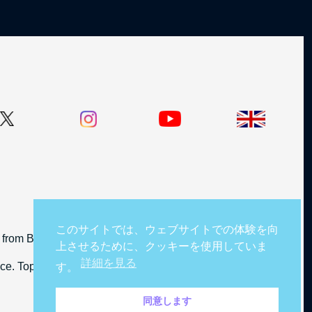
このサイトでは、ウェブサイトでの体験を向
from BBC Studios Distribution Limited.
上させるために、クッキーを使用していま
詳細を見る
cence. TopGear and BBC logos © BBC.
す。
同意します