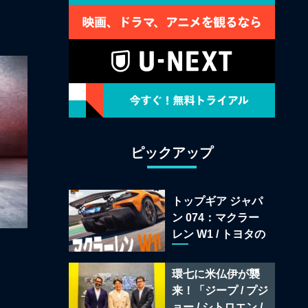
ピックアップ
トップギア ジャパ
ン 074：マクラー
レン W1 / トヨタの
次世代スポーツカ
？
ー戦略 /フェラーリ
環七に米仏伊が襲
849 テスタロッサ /
来！「ジープ / プジ
テメラリオ /ベント
ョー / シトロエン /