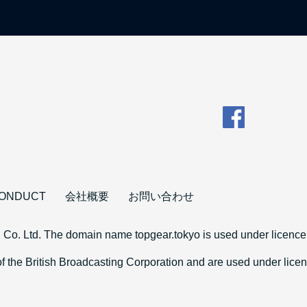
CONDUCT
会社概要
お問い合わせ
 Co. Ltd. The domain name topgear.tokyo is used under licence 
 the British Broadcasting Corporation and are used under li