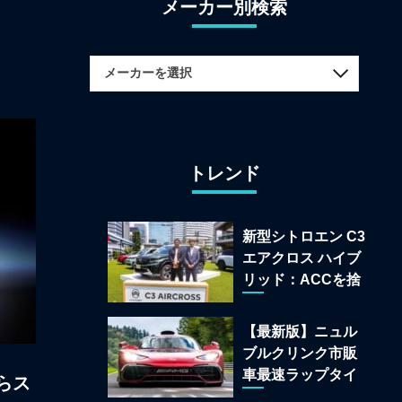
メーカー別検索
トレンド
新型シトロエン C3
エアクロス ハイブ
リッド：ACCを捨
てて「魔法の絨
毯」を手に入れた
【最新版】ニュル
フランスの異端児
ブルクリンク市販
車最速ラップタイ
らス
ムランキング 上位