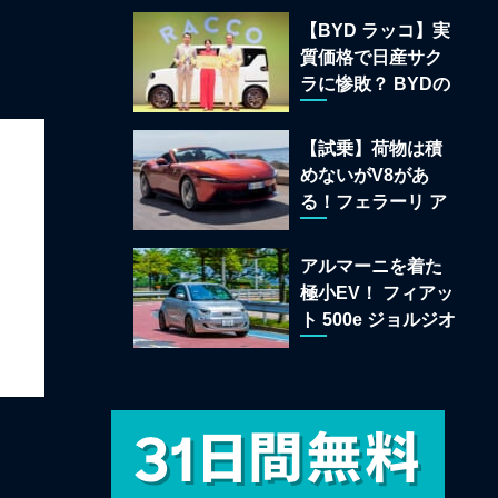
22台を一挙公開
【BYD ラッコ】実
質価格で日産サク
ラに惨敗？ BYDの
軽EVが挑む「補助
金ドーピング」の
【試乗】荷物は積
異常な世界
めないがV8があ
る！フェラーリ ア
マルフィ スパイダ
ーが証明する純内
アルマーニを着た
燃機関オープンカ
極小EV！ フィアッ
ーの至福
ト 500e ジョルジオ
アルマーニ コレク
ターズ エディショ
ン試乗