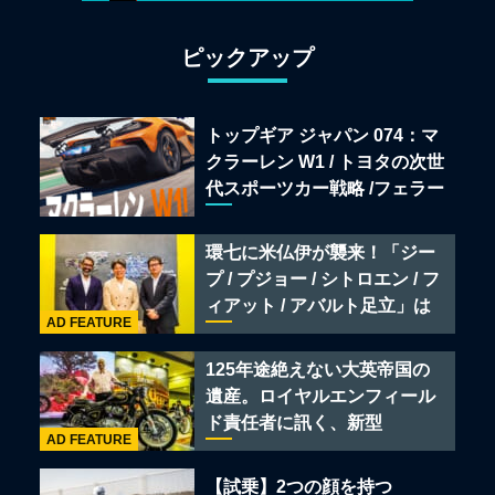
ピックアップ
トップギア ジャパン 074：マ
クラーレン W1 / トヨタの次世
代スポーツカー戦略 /フェラー
リ 849 テスタロッサ /テメラ
リオ /ベントレー スーパース
環七に米仏伊が襲来！「ジー
ポーツ
プ / プジョー / シトロエン / フ
ィアット / アバルト足立」は
AD FEATURE
クルマのセレクトショップで
ある
125年途絶えない大英帝国の
遺産。ロイヤルエンフィール
ド責任者に訊く、新型
AD FEATURE
「BULLET 650」と“時間の
質”を愛する理由
【試乗】2つの顔を持つ