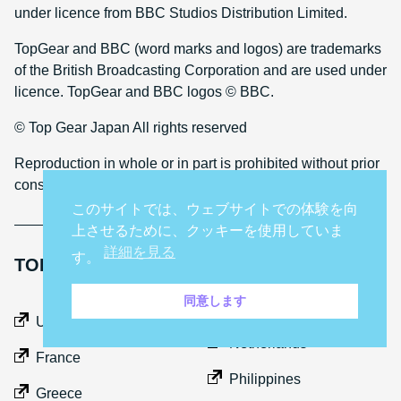
under licence from BBC Studios Distribution Limited.
TopGear and BBC (word marks and logos) are trademarks
of the British Broadcasting Corporation and are used under
licence. TopGear and BBC logos © BBC.
© Top Gear Japan All rights reserved
Reproduction in whole or in part is prohibited without prior
consent
このサイトでは、ウェブサイトでの体験を向
上させるために、クッキーを使用していま
詳細を見る
す。
TOP GEAR INTERNATIONAL SITES
同意します
Middle East
UK
Netherlands
France
Philippines
Greece