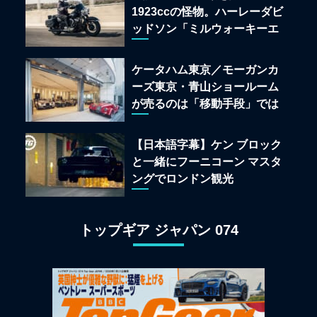
1923ccの怪物。ハーレーダビ
ッドソン「ミルウォーキーエ
イト117」の深淵を覗く
ケータハム東京／モーガンカ
ーズ東京・青山ショールーム
が売るのは「移動手段」では
なく「人生」だ
【日本語字幕】ケン ブロック
と一緒にフーニコーン マスタ
ングでロンドン観光
トップギア ジャパン 074