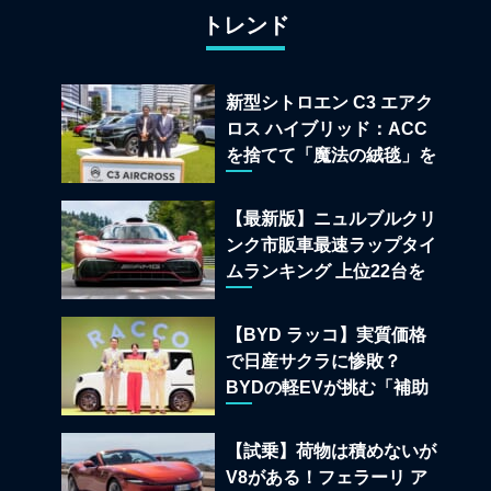
トレンド
新型シトロエン C3 エアク
ロス ハイブリッド：ACC
を捨てて「魔法の絨毯」を
手に入れたフランスの異端
児
【最新版】ニュルブルクリ
ンク市販車最速ラップタイ
ムランキング 上位22台を
一挙公開
【BYD ラッコ】実質価格
で日産サクラに惨敗？
BYDの軽EVが挑む「補助
金ドーピング」の異常な世
界
【試乗】荷物は積めないが
V8がある！フェラーリ ア