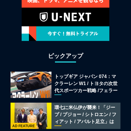
ピックアップ
トップギア ジャパン 074：マ
クラーレン W1 / トヨタの次世
代スポーツカー戦略 /フェラー
リ 849 テスタロッサ /テメラ
リオ /ベントレー スーパース
環七に米仏伊が襲来！「ジー
ポーツ
プ / プジョー / シトロエン / フ
ィアット / アバルト足立」は
AD FEATURE
クルマのセレクトショップで