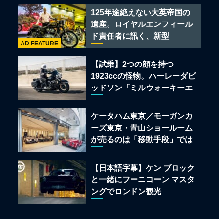
ある
125年途絶えない大英帝国の
遺産。ロイヤルエンフィール
ド責任者に訊く、新型
AD FEATURE
「BULLET 650」と“時間の
質”を愛する理由
【試乗】2つの顔を持つ
1923ccの怪物。ハーレーダビ
ッドソン「ミルウォーキーエ
イト117」の深淵を覗く
ケータハム東京／モーガンカ
ーズ東京・青山ショールーム
が売るのは「移動手段」では
なく「人生」だ
【日本語字幕】ケン ブロック
と一緒にフーニコーン マスタ
ングでロンドン観光