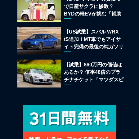
で日産サクラに惨敗？
BYDの軽EVが挑む「補助
金ドーピング」の異常な世
界
【US試乗】スバル WRX
tS追加！MT車でもアイサ
イト完備の最後の純ガソリ
ンAWDスポーツセダン
【試乗】860万円の価値は
あるか？ 倍率48倍のプラ
チナチケット「マツダスピ
リットレーシング ロードス
ター 12R」が魅せる究極の
人馬一体