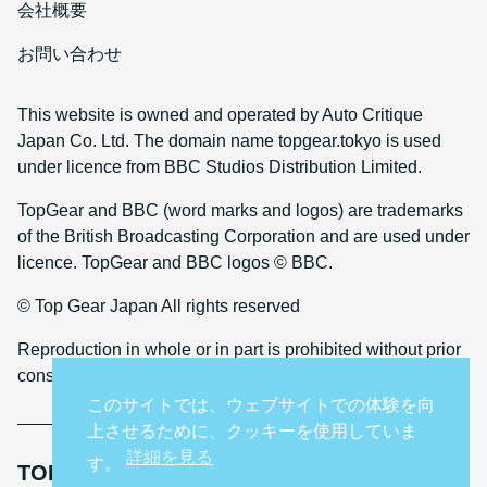
会社概要
お問い合わせ
This website is owned and operated by Auto Critique
Japan Co. Ltd. The domain name topgear.tokyo is used
under licence from BBC Studios Distribution Limited.
TopGear and BBC (word marks and logos) are trademarks
of the British Broadcasting Corporation and are used under
licence. TopGear and BBC logos © BBC.
© Top Gear Japan All rights reserved
Reproduction in whole or in part is prohibited without prior
consent
このサイトでは、ウェブサイトでの体験を向
上させるために、クッキーを使用していま
詳細を見る
す。
TOP GEAR INTERNATIONAL SITES