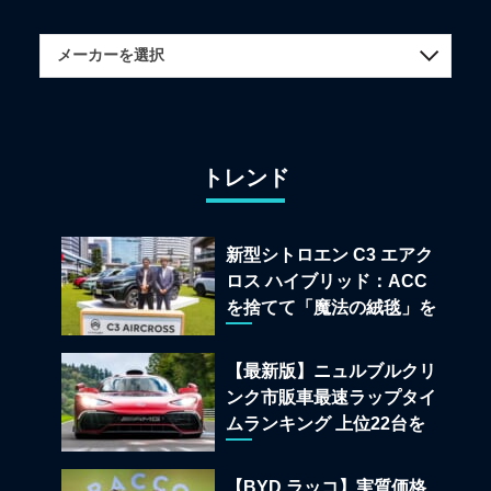
トレンド
新型シトロエン C3 エアク
ロス ハイブリッド：ACC
を捨てて「魔法の絨毯」を
手に入れたフランスの異端
児
【最新版】ニュルブルクリ
ンク市販車最速ラップタイ
ムランキング 上位22台を
一挙公開
【BYD ラッコ】実質価格