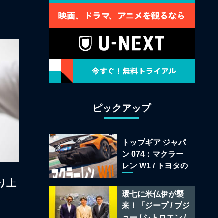
ピックアップ
トップギア ジャパ
ン 074：マクラー
レン W1 / トヨタの
次世代スポーツカ
り上
ー戦略 /フェラーリ
環七に米仏伊が襲
849 テスタロッサ /
来！「ジープ / プジ
テメラリオ /ベント
ョー / シトロエン /