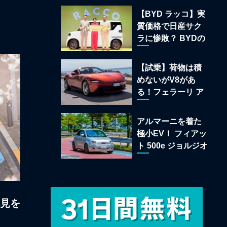
22台を一挙公開
【BYD ラッコ】実
質価格で日産サク
ラに惨敗？ BYDの
軽EVが挑む「補助
金ドーピング」の
【試乗】荷物は積
異常な世界
めないがV8があ
る！フェラーリ ア
マルフィ スパイダ
ーが証明する純内
アルマーニを着た
燃機関オープンカ
極小EV！ フィアッ
ーの至福
ト 500e ジョルジオ
アルマーニ コレク
ターズ エディショ
ン試乗
花見を