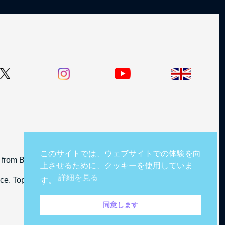
このサイトでは、ウェブサイトでの体験を向
from BBC Studios Distribution Limited.
上させるために、クッキーを使用していま
詳細を見る
cence. TopGear and BBC logos © BBC.
す。
同意します