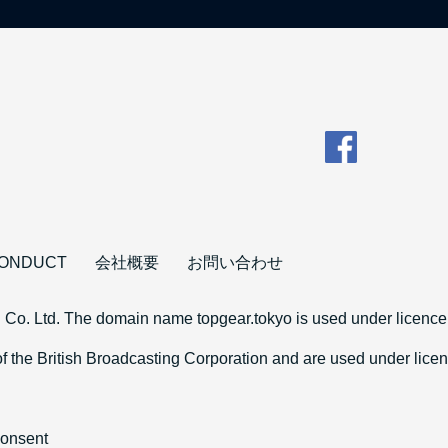
CONDUCT
会社概要
お問い合わせ
 Co. Ltd. The domain name topgear.tokyo is used under licence 
 the British Broadcasting Corporation and are used under li
consent