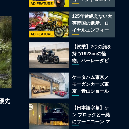
レー スーパースポ
AD FEATURE
フィアット / アバル
ーツ
ト足立」はクルマ
125年途絶えない大
のセレクトショッ
英帝国の遺産。ロ
プである
イヤルエンフィー
AD FEATURE
ルド責任者に訊
く、新型
【試乗】2つの顔を
「BULLET 650」
持つ1923ccの怪
と“時間の質”を愛
物。ハーレーダビ
する理由
ッドソン「ミルウ
ォーキーエイト
ケータハム東京／
117」の深淵を覗く
モーガンカーズ東
京・青山ショール
ームが売るのは
優先
「移動手段」では
【日本語字幕】ケ
なく「人生」だ
ン ブロックと一緒
にフーニコーン マ
スタングでロンド