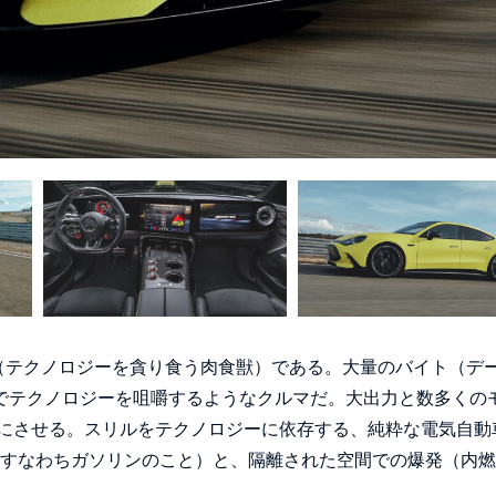
ノボア（テクノロジーを貪り食う肉食獣）である。大量のバイト（デ
続でテクノロジーを咀嚼するようなクルマだ。大出力と数多くの
にさせる。スリルをテクノロジーに依存する、純粋な電気自動
料すなわちガソリンのこと）と、隔離された空間での爆発（内