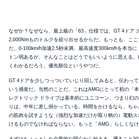
なぜか？なぜなら、最上級の「63」仕様では、GT 4ドア クー
2,000Nmものトルクを絞り出せるからだ。もっとも、
だ。0-100km/h加速2.5秒未満、最高速度300km/h
トン弱あるが、そんなことはどうでもいいように思える。
くわかるだろう。優先順位というやつだ。
GT 4ドアを少しつっついていじり回してみると、伝わっ
いう感覚だ。当然のことだ。これはAMGにとって初の「本格
レクトリック ドライブは基本的にユニコーン、つまり幻
りは、中年に差し掛かっている。時間をかけるなら、ちゃ
の筋肉を試すような（強烈な加速だけが取り柄の）電動ス
けるものでなければならない。もっと「AMG」らしくな
まずはちょっとした企業的な関心から始まる。遡ること20