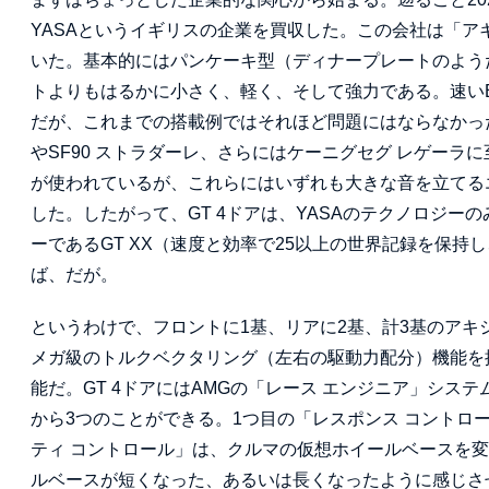
YASAというイギリスの企業を買収した。この会社は「
いた。基本的にはパンケーキ型（ディナープレートのよう
トよりもはるかに小さく、軽く、そして強力である。速い
だが、これまでの搭載例ではそれほど問題にはならなかった。
やSF90 ストラダーレ、さらにはケーニグセグ レゲーラ
が使われているが、これらにはいずれも大きな音を立てる
した。したがって、GT 4ドアは、YASAのテクノロジ
ーであるGT XX（速度と効率で25以上の世界記録を保
ば、だが。
というわけで、フロントに1基、リアに2基、計3基のア
メガ級のトルクベクタリング（左右の駆動力配分）機能を
能だ。GT 4ドアにはAMGの「レース エンジニア」シス
から3つのことができる。1つ目の「レスポンス コントロ
ティ コントロール」は、クルマの仮想ホイールベースを
ルベースが短くなった、あるいは長くなったように感じさ