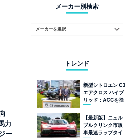
メーカー別検索
トレンド
新型シトロエン C3
エアクロス ハイブ
リッド：ACCを捨
てて「魔法の絨
向
毯」を手に入れた
【最新版】ニュル
フランスの異端児
3馬力
ブルクリンク市販
車最速ラップタイ
ジー