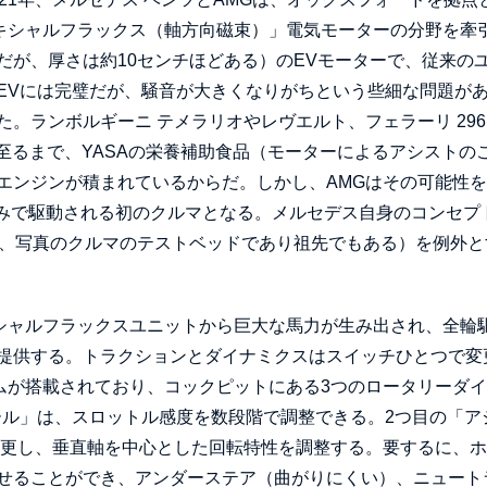
アキシャルフラックス（軸方向磁束）」電気モーターの分野を牽
だが、厚さは約10センチほどある）のEVモーターで、従来の
EVには完璧だが、騒音が大きくなりがちという些細な問題が
ランボルギーニ テメラリオやレヴエルト、フェラーリ 296 
に至るまで、YASAの栄養補助食品（モーターによるアシストの
エンジンが積まれているからだ。しかし、AMGはその可能性
ーのみで駆動される初のクルマとなる。メルセデス自身のコンセプ
持し、写真のクルマのテストベッドであり祖先でもある）を例外と
キシャルフラックスユニットから巨大な馬力が生み出され、全輪
提供する。トラクションとダイナミクスはスイッチひとつで変
テムが搭載されており、コックピットにある3つのロータリーダ
ール」は、スロットル感度を数段階で調整できる。2つ目の「ア
変更し、垂直軸を中心とした回転特性を調整する。要するに、
せることができ、アンダーステア（曲がりにくい）、ニュート