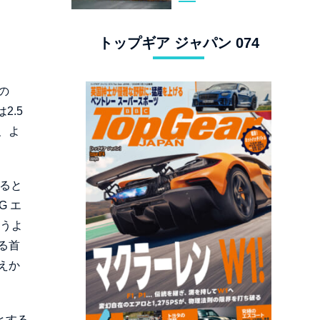
スタングでロンド
ン観光
トップギア ジャパン 074
の
2.5
、よ
ると
G エ
いうよ
る首
えか
とする