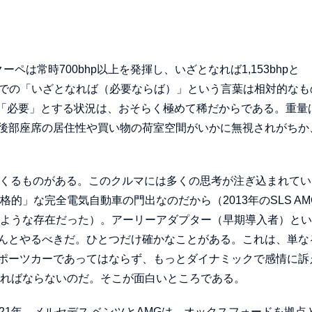
ペは常時700bhp以上を発揮し、いざとなれば1,153bhpと
ここでの「いざとなれば（必要ならば）」という言葉は相対的なも
を本当に「必要」とする状況は、おそらく極めて稀だからである。重量は
後部座席の居住性や買い物の荷室空間がいかに無視されがちか
てくるものがある。このクルマには多くの思考が注ぎ込まれてい
的」な完全電気自動車の門出なのだから（2013年のSLS AM
のような存在だった）。アーリーアダプター（早期導入者）と
んとやるべきだ。ひとつだけ確かなことがある。これは、単な
ポーツカーであってはならず、もっとダイナミックで感情に訴
ければならないのだ。そこが面白いところである。
21年、メルセデス ベンツとAMGは、オックスフォードを拠点