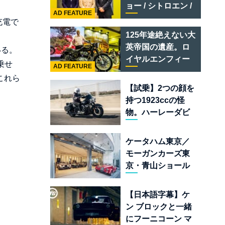
テメラリオ /ベント
ョー / シトロエン /
レー スーパースポ
AD FEATURE
フィアット / アバル
充電で
ーツ
ト足立」はクルマ
125年途絶えない大
のセレクトショッ
英帝国の遺産。ロ
いる。
プである
イヤルエンフィー
乗せ
AD FEATURE
ルド責任者に訊
これら
く、新型
【試乗】2つの顔を
「BULLET 650」
持つ1923ccの怪
と“時間の質”を愛
物。ハーレーダビ
する理由
ッドソン「ミルウ
ォーキーエイト
ケータハム東京／
117」の深淵を覗く
モーガンカーズ東
京・青山ショール
ームが売るのは
「移動手段」では
【日本語字幕】ケ
なく「人生」だ
ン ブロックと一緒
にフーニコーン マ