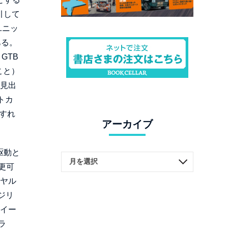
引して
ユニッ
ある。
GTB
こと）
を見出
トカ
すれ
アーカイブ
駆動と
更可
イヤル
ジリ
ホイー
ラ