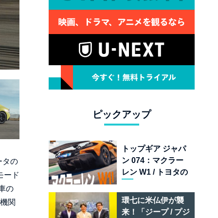
ピックアップ
トップギア ジャパ
ン 074：マクラー
ータの
レン W1 / トヨタの
モード
次世代スポーツカ
車の
ー戦略 /フェラーリ
環七に米仏伊が襲
燃機関
849 テスタロッサ /
来！「ジープ / プジ