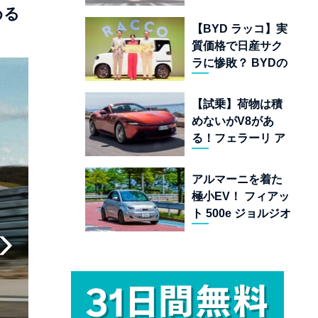
ムランキング 上位
める
22台を一挙公開
【BYD ラッコ】実
質価格で日産サク
ラに惨敗？ BYDの
軽EVが挑む「補助
金ドーピング」の
【試乗】荷物は積
異常な世界
めないがV8があ
る！フェラーリ ア
マルフィ スパイダ
ーが証明する純内
アルマーニを着た
燃機関オープンカ
極小EV！ フィアッ
ーの至福
ト 500e ジョルジオ
アルマーニ コレク
ターズ エディショ
ン試乗