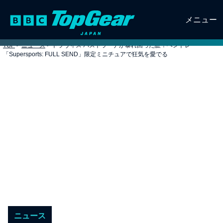
メニュー
TOP
>
ニュース
>
トラヴィス パストラーナが暴れ回った証！ベントレー
「Supersports: FULL SEND」限定ミニチュアで狂気を愛でる
ニュース