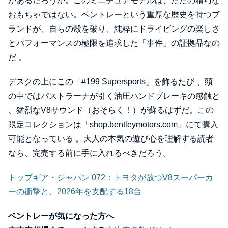
があるだろうか。このミニチュアモデルは、ただの精巧な
おもちゃではない。ベントレーという重厚な歴史を持つブ
ランドが、自らの殻を破り、純粋にドライビングの楽しさ
とパフォーマンスの極限を追求した「事件」の証拠品なの
だ 。
デスクの上にこの「#199 Supersports」を飾るたび 、頭
の中ではパストラーナが引く油圧ハンドブレーキの感触と
、猛烈なV8サウンド（おそらく！）が蘇るはずだ。この
限定コレクションは「shop.bentleymotors.com」にて購入
可能となっている 。大人の本気の遊び心を理解する読者
なら、完売する前に手に入れるべきだろう。
トップギア・ジャパン 072：トヨタが放つV8スーパーカ
ーの衝撃と、2026年を支配する18台
ベントレーが気になった方へ