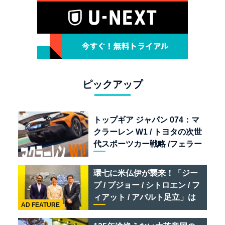
ピックアップ
トップギア ジャパン 074：マ
クラーレン W1 / トヨタの次世
代スポーツカー戦略 /フェラー
リ 849 テスタロッサ /テメラ
リオ /ベントレー スーパース
環七に米仏伊が襲来！「ジー
ポーツ
プ / プジョー / シトロエン / フ
ィアット / アバルト足立」は
AD FEATURE
クルマのセレクトショップで
ある