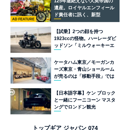
125年途絶えない大英帝国の
遺産。ロイヤルエンフィール
ド責任者に訊く、新型
AD FEATURE
「BULLET 650」と“時間の
質”を愛する理由
【試乗】2つの顔を持つ
1923ccの怪物。ハーレーダビ
ッドソン「ミルウォーキーエ
イト117」の深淵を覗く
ケータハム東京／モーガンカ
ーズ東京・青山ショールーム
が売るのは「移動手段」では
なく「人生」だ
【日本語字幕】ケン ブロック
と一緒にフーニコーン マスタ
ングでロンドン観光
トップギア ジャパン 074