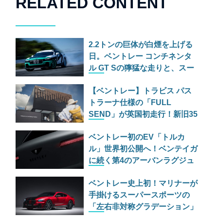
RELATED CONTENT
2.2トンの巨体が白煙を上げる
日。ベントレー コンチネンタ
ル GT Sの獰猛な走りと、スー
パースポーツの爆煙ドリフト
【ベントレー】トラビス パス
トラーナ仕様の「FULL
SEND」が英国初走行！新旧35
台がヒルクライムに挑む
ベントレー初のEV「トルカ
ル」世界初公開へ！ベンテイガ
に続く第4のアーバンラグジュ
アリーSUVの実力とは
ベントレー史上初！マリナーが
手掛けるスーパースポーツの
「左右非対称グラデーション」