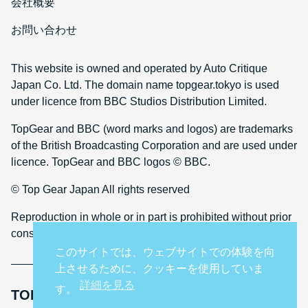
会社概要
お問い合わせ
This website is owned and operated by Auto Critique
Japan Co. Ltd. The domain name topgear.tokyo is used
under licence from BBC Studios Distribution Limited.
TopGear and BBC (word marks and logos) are trademarks
of the British Broadcasting Corporation and are used under
licence. TopGear and BBC logos © BBC.
© Top Gear Japan All rights reserved
Reproduction in whole or in part is prohibited without prior
consent
このサイトでは、ウェブサイトでの体験を向
上させるために、クッキーを使用していま
詳細を見る
す。
TOP GEAR INTERNATIONAL SITES