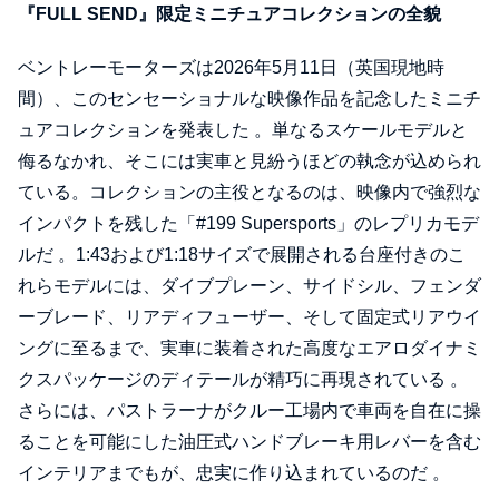
『FULL SEND』限定ミニチュアコレクションの全貌
ベントレーモーターズは2026年5月11日（英国現地時
間）、このセンセーショナルな映像作品を記念したミニチ
ュアコレクションを発表した 。単なるスケールモデルと
侮るなかれ、そこには実車と見紛うほどの執念が込められ
ている。コレクションの主役となるのは、映像内で強烈な
インパクトを残した「#199 Supersports」のレプリカモデ
ルだ 。1:43および1:18サイズで展開される台座付きのこ
れらモデルには、ダイブプレーン、サイドシル、フェンダ
ーブレード、リアディフューザー、そして固定式リアウイ
ングに至るまで、実車に装着された高度なエアロダイナミ
クスパッケージのディテールが精巧に再現されている 。
さらには、パストラーナがクルー工場内で車両を自在に操
ることを可能にした油圧式ハンドブレーキ用レバーを含む
インテリアまでもが、忠実に作り込まれているのだ 。