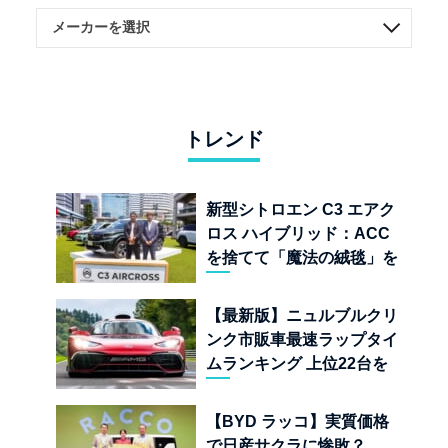
トレンド
新型シトロエン C3 エアク
ロス ハイブリッド：ACC
を捨てて「魔法の絨毯」を
手に入れたフランスの異端
児
【最新版】ニュルブルクリ
ンク市販車最速ラップタイ
ムランキング 上位22台を
一挙公開
【BYD ラッコ】実質価格
で日産サクラに惨敗？