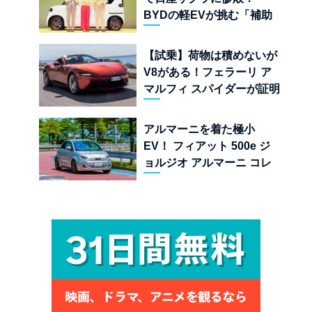
BYDの軽EVが挑む「補助
金ドーピング」の異常な世
界
【試乗】荷物は積めないが
V8がある！フェラーリ ア
マルフィ スパイダーが証明
する純内燃機関オープンカ
ーの至福
アルマーニを着た極小
EV！ フィアット 500e ジ
ョルジオ アルマーニ コレ
クターズ エディション試乗