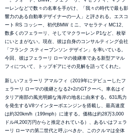
ーレンなどで数々の名車を手がけ、「我々の時代で最も影
響力のある自動車デザイナーの一人」と評される。エスコ
ート RS コッシー、初代BMW ミニ、マセラティ MC12、
数多くのフェラーリ、そしてマクラーレン P1など、枚挙
にいとまがない。現在、彼は自身のコンサルティング会社
「フランク スティーブンソン デザイン」を率いている。
今回、彼はフェラーリ ローマの後継車である新型アマル
フィについて、トップギアにその見解を語ってくれた。
新しいフェラーリ アマルフィ（2019年にデビューしたフ
ェラーリ ローマの後継となる2+2のGTクーペ。車名はイ
タリア南部の風光明媚な海岸の地名に由来する。631馬力
を発生するV8ツインターボエンジンを搭載し、最高速度
は約320km/h（199mph）に達する。価格は約28万3,000
ドル/4,200万円からと推定されている）、あるいはフェラ
ーリ ローマの第二世代と呼ぶべきか、このクルマは全体