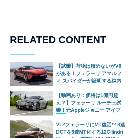
RELATED CONTENT
【試乗】荷物は積めないがV8
がある！フェラーリ アマルフ
ィ スパイダーが証明する純内
燃機関オープンカーの至福
【動画あり：価格は1億円超
え？】フェラーリ ルーチェ試
乗！元Appleジョニー アイブ
が手掛けた問題作EVの狂気と
V12フェラーリにMT復活!? 8速
実力
DCTを6速MT化する12Cilindri