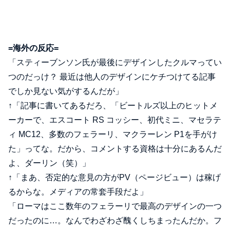
=海外の反応=
「スティーブンソン氏が最後にデザインしたクルマってい
つのだっけ？ 最近は他人のデザインにケチつけてる記事
でしか見ない気がするんだが」
↑「記事に書いてあるだろ、「ビートルズ以上のヒットメ
ーカーで、エスコート RS コッシー、初代ミニ、マセラテ
ィ MC12、多数のフェラーリ、マクラーレン P1を手がけ
た」ってな。だから、コメントする資格は十分にあるんだ
よ、ダーリン（笑）」
↑「まあ、否定的な意見の方がPV（ページビュー）は稼げ
るからな。メディアの常套手段だよ」
「ローマはここ数年のフェラーリで最高のデザインの一つ
だったのに…。なんでわざわざ醜くしちまったんだか。フ