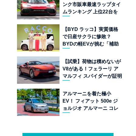
ンク市販車最速ラップタイ
ムランキング 上位22台を
一挙公開
【BYD ラッコ】実質価格
で日産サクラに惨敗？
BYDの軽EVが挑む「補助
金ドーピング」の異常な世
界
【試乗】荷物は積めないが
V8がある！フェラーリ ア
マルフィ スパイダーが証明
する純内燃機関オープンカ
ーの至福
アルマーニを着た極小
EV！ フィアット 500e ジ
ョルジオ アルマーニ コレ
クターズ エディション試乗