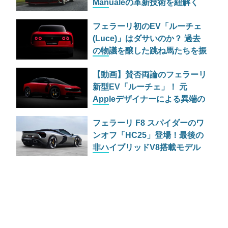
Manualeの革新技術を紐解く
フェラーリ初のEV「ルーチェ
(Luce)」はダサいのか？ 過去
の物議を醸した跳ね馬たちを振
り返る
【動画】賛否両論のフェラーリ
新型EV「ルーチェ」！ 元
Appleデザイナーによる異端の
スタイルをトップギアが徹底解
フェラーリ F8 スパイダーのワ
剖
ンオフ「HC25」登場！最後の
非ハイブリッドV8搭載モデル
の全貌