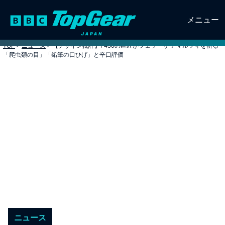
メニュー
TOP
>
ニュース
>
【デザイン批評】F430の巨匠がフェラーリ アマルフィを斬る
「爬虫類の目」「鉛筆の口ひげ」と辛口評価
ニュース