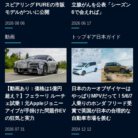
スピアリング PUREの市販
立腺がんを公表「シーズン
モデルがついに公開
6で会えれば」
2026 08 06
2026 06 17
動画
トップギア日本ガイド
【動画あり：価格は1億円
日本のカーオブザイヤーは
超え？】フェラーリ ルーチ
やっぱりMPVだって！5/6/7
ェ試乗！元Appleジョニー
人乗りのホンダ フリード受
アイブが手掛けた問題作EV
賞で英国が日本の合理的な
の狂気と実力
自動車市場を羨む
2026 07 31
2024 12 12