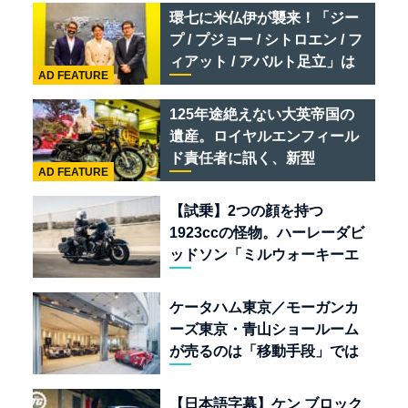
リオ /ベントレー スーパース
環七に米仏伊が襲来！「ジー
ポーツ
プ / プジョー / シトロエン / フ
ィアット / アバルト足立」は
AD FEATURE
クルマのセレクトショップで
ある
125年途絶えない大英帝国の
遺産。ロイヤルエンフィール
ド責任者に訊く、新型
AD FEATURE
「BULLET 650」と“時間の
質”を愛する理由
【試乗】2つの顔を持つ
1923ccの怪物。ハーレーダビ
ッドソン「ミルウォーキーエ
イト117」の深淵を覗く
ケータハム東京／モーガンカ
ーズ東京・青山ショールーム
が売るのは「移動手段」では
なく「人生」だ
【日本語字幕】ケン ブロック