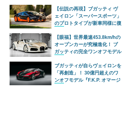
に登場！ 予想落札額は3.7億円
【伝説の再現】ブガッティ ヴ
ェイロン「スーパースポーツ」
のプロトタイプが新車同様に復
活！記録更新の歴史を刻む一台
【眼福】世界最速453.8km/hの
オープンカーが究極進化！ ブ
ガッティの完全ワンオフモデル
「ミストラル ラ ペルル ラー
ブガッティが自らヴェイロンを
ル」公開
「再創造」！ 30億円超えのワ
ンオフモデル『F.K.P. オマージ
ュ』発表