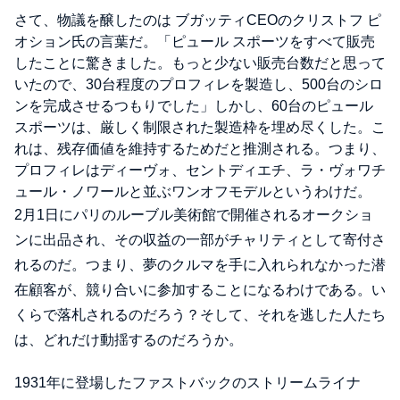
さて、物議を醸したのは ブガッティCEOのクリストフ ピ
オション氏の言葉だ。「ピュール スポーツをすべて販売
したことに驚きました。もっと少ない販売台数だと思って
いたので、30台程度のプロフィレを製造し、500台のシロ
ンを完成させるつもりでした」しかし、60台のピュール
スポーツは、厳しく制限された製造枠を埋め尽くした。こ
れは、残存価値を維持するためだと推測される。つまり、
プロフィレはディーヴォ、セントディエチ、ラ・ヴォワチ
ュール・ノワールと並ぶワンオフモデルというわけだ。
2月1日にパリのルーブル美術館で開催されるオークショ
ンに出品され、その収益の一部がチャリティとして寄付さ
れるのだ。つまり、夢のクルマを手に入れられなかった潜
在顧客が、競り合いに参加することになるわけである。い
くらで落札されるのだろう？そして、それを逃した人たち
は、どれだけ動揺するのだろうか。
1931年に登場したファストバックのストリームライナ