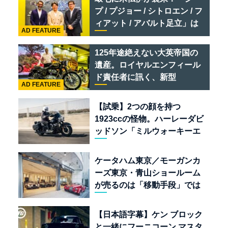
ポーツ
プ / プジョー / シトロエン / フ
ィアット / アバルト足立」は
AD FEATURE
クルマのセレクトショップで
ある
125年途絶えない大英帝国の
遺産。ロイヤルエンフィール
ド責任者に訊く、新型
AD FEATURE
「BULLET 650」と“時間の
質”を愛する理由
【試乗】2つの顔を持つ
1923ccの怪物。ハーレーダビ
ッドソン「ミルウォーキーエ
イト117」の深淵を覗く
ケータハム東京／モーガンカ
ーズ東京・青山ショールーム
が売るのは「移動手段」では
なく「人生」だ
【日本語字幕】ケン ブロック
と一緒にフーニコーン マスタ