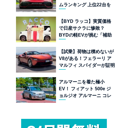
ムランキング 上位22台を
一挙公開
【BYD ラッコ】実質価格
で日産サクラに惨敗？
BYDの軽EVが挑む「補助
金ドーピング」の異常な世
界
【試乗】荷物は積めないが
V8がある！フェラーリ ア
マルフィ スパイダーが証明
する純内燃機関オープンカ
ーの至福
アルマーニを着た極小
EV！ フィアット 500e ジ
ョルジオ アルマーニ コレ
クターズ エディション試乗