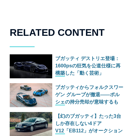
RELATED CONTENT
ブガッティ デストリエ登場：
1600psの狂気を公道仕様に再
構築した「動く芸術」
ブガッティからフォルクスワー
ゲン グループが撤退——ポル
シェの持分売却が意味するも
の、93%営業利益減の苦境とコ
【幻のブガッティ】たった3台
ア ビジネス回帰の全貌
しか存在しない4ドア
V12「EB112」がオークション