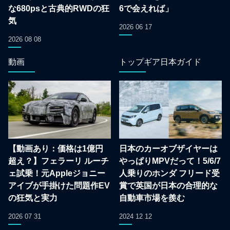
な680psと古典的RWDの狂
6で会えれば」
気
2026 06 17
2026 08 08
動画
トップギア日本ガイド
【動画あり：価格は1億円
日本のカーオブザイヤーは
超え？】フェラーリ ルーチ
やっぱりMPVだって！5/6/7
ェ試乗！元Appleジョニー
人乗りのホンダ フリード受
アイブが手掛けた問題作EV
賞で英国が日本の合理的な
の狂気と実力
自動車市場を羨む
2026 07 31
2024 12 12