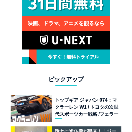
ピックアップ
トップギア ジャパン 074：マ
クラーレン W1 / トヨタの次世
代スポーツカー戦略 /フェラー
リ 849 テスタロッサ /テメラ
リオ /ベントレー スーパース
環七に米仏伊が襲来！「ジー