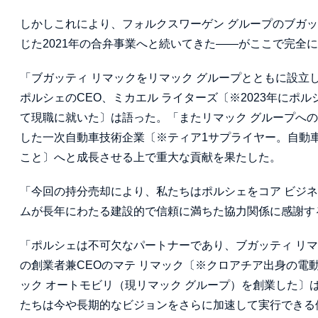
しかしこれにより、フォルクスワーゲン グループのブガッ
じた2021年の合弁事業へと続いてきた——がここで完全
「ブガッティ リマックをリマック グループとともに設
ポルシェのCEO、ミカエル ライターズ〔※2023年にポ
て現職に就いた〕は語った。「またリマック グループへ
した一次自動車技術企業〔※ティア1サプライヤー。自動
こと〕へと成長させる上で重大な貢献を果たした。
「今回の持分売却により、私たちはポルシェをコア ビジ
ムが長年にわたる建設的で信頼に満ちた協力関係に感謝す
「ポルシェは不可欠なパートナーであり、ブガッティ リ
の創業者兼CEOのマテ リマック〔※クロアチア出身の電
ック オートモビリ（現リマック グループ）を創業した
たちは今や長期的なビジョンをさらに加速して実行できる