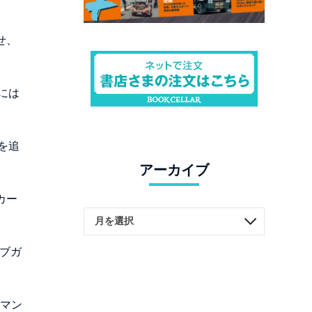
せ、
には
を追
アーカイブ
カー
、ブガ
ツマン