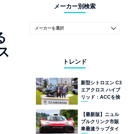
メーカー別検索
る
ス
トレンド
新型シトロエン C3
エアクロス ハイブ
リッド：ACCを捨
てて「魔法の絨
毯」を手に入れた
【最新版】ニュル
フランスの異端児
ブルクリンク市販
車最速ラップタイ