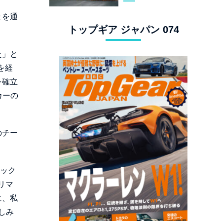
スタングでロンド
ェを通
ン観光
トップギア ジャパン 074
た」と
を経
を確立
カーの
のチー
マック
リマ
に、私
しみ