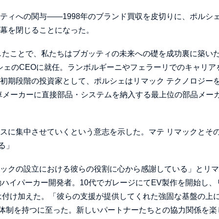
ティへの関与——1998年のブランド買収を皮切りに、ポルシ
に幕を閉じることになった。
立したことで、私たちはブガッティの未来への礎を成功裏に築い
ルシェのCEOに就任。ランボルギーニやフェラーリでのキャリア
の初期段階の投資家として、ポルシェはリマック テクノロジー
車メーカーに直接部品・システムを納入する最上位の部品メー
ネスに集中させていくという意志を示した。マテ リマックとそ
る」
マックの設立における彼らの役割に心から感謝している」とリ
動ハイパーカー開発者。10代でガレージにてEV製作を開始し、
〕は付け加えた。「彼らの支援が提供してくれた強固な基盤の上
体制を持つに至った。新しいパートナーたちとの協力関係を楽