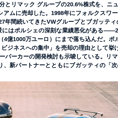
分とリマック グループの20.6%株式を、ニ
シアムに売却した。1998年にフォルクスワ
27年間続いてきたVWグループとブガッティ
にはポルシェの深刻な業績悪化がある——20
円（4億1000万ユーロ）にまで落ち込んだ。ポ
ア ビジネスへの集中」を売却の理由として挙
スーパーカーの開発検討も示唆している。リ
握り、新パートナーとともにブガッティの「次