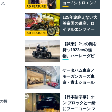
テメラリオ /ベント
ョー / シトロエン /
され
レー スーパースポ
AD FEATURE
フィアット / アバル
ーツ
ト足立」はクルマ
125年途絶えない大
のセレクトショッ
英帝国の遺産。ロ
プである
イヤルエンフィー
AD FEATURE
ルド責任者に訊
く、新型
【試乗】2つの顔を
「BULLET 650」
持つ1923ccの怪
と“時間の質”を愛
物。ハーレーダビ
する理由
ッドソン「ミルウ
ォーキーエイト
ケータハム東京／
117」の深淵を覗く
モーガンカーズ東
京・青山ショール
ームが売るのは
「移動手段」では
【日本語字幕】ケ
なく「人生」だ
の投
ン ブロックと一緒
にフーニコーン マ