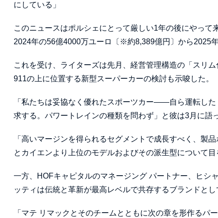
にしている」
このニュースはポルシェにとって厳しい1年の後にやって来
2024年の56億4000万ユーロ〔※約8,389億円〕から20
これを受け、ライターズは先月、経営管理構造の「スリム
911の上に位置する新型スーパーカーの検討も示唆した。
「私たちは妥協なく優れたスポーツカー——自ら運転した
求する。パワートレインの種類を問わず」と彼は3月に語
「高いマージンを得られるセグメントで成長すべく、製品
とカイエンより上位のモデルおよびその派生型について目
一方、HOFキャピタルのマネージング パートナー、ヒシ
ッティは伝統と革新が最高レベルで共存するブランドとし
「マテ リマックとそのチームとともに次の章を形作るパ