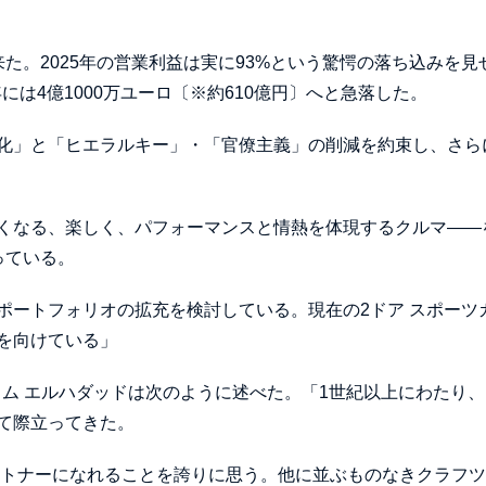
た。2025年の営業利益は実に93%という驚愕の落ち込みを見
25年には4億1000万ユーロ〔※約610億円〕へと急落した。
化」と「ヒエラルキー」・「官僚主義」の削減を約束し、さら
くなる、楽しく、パフォーマンスと情熱を体現するクルマ——
っている。
ポートフォリオの拡充を検討している。現在の2ドア スポーツ
を向けている」
ャム エルハダッドは次のように述べた。「1世紀以上にわたり
て際立ってきた。
ートナーになれることを誇りに思う。他に並ぶものなきクラフ