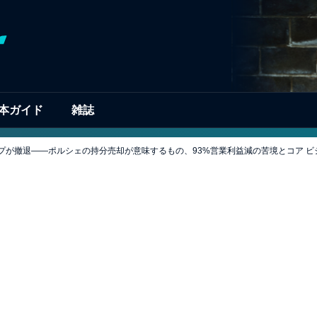
本ガイド
雑誌
プが撤退——ポルシェの持分売却が意味するもの、93%営業利益減の苦境とコア ビ