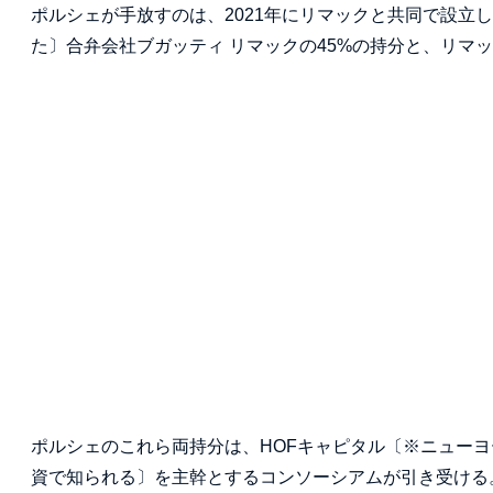
ポルシェが手放すのは、2021年にリマックと共同で設立
た〕合弁会社ブガッティ リマックの45%の持分と、リマック
ポルシェのこれら両持分は、HOFキャピタル〔※ニュー
資で知られる〕を主幹とするコンソーシアムが引き受ける