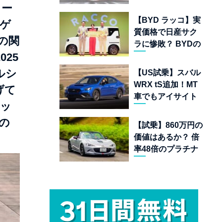
ムランキング 上位
ュー
22台を一挙公開
【BYD ラッコ】実
ーゲ
質価格で日産サク
の関
ラに惨敗？ BYDの
25
軽EVが挑む「補助
金ドーピング」の
ルシ
【US試乗】スバル
異常な世界
WRX tS追加！MT
げて
車でもアイサイト
マッ
完備の最後の純ガ
ソリンAWDスポー
の
【試乗】860万円の
ツセダン
価値はあるか？ 倍
率48倍のプラチナ
チケット「マツダ
スピリットレーシ
ング ロードスター
12R」が魅せる究
極の人馬一体