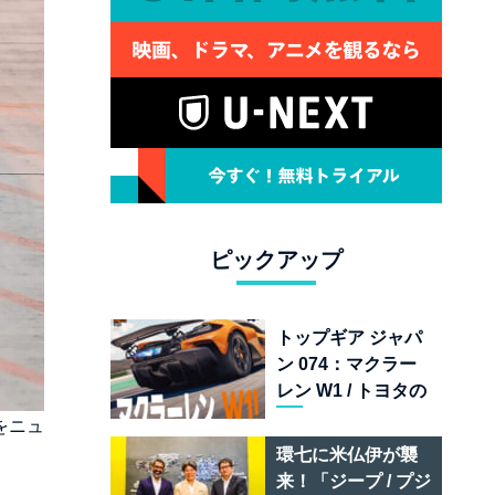
ピックアップ
トップギア ジャパ
ン 074：マクラー
レン W1 / トヨタの
次世代スポーツカ
をニュ
ー戦略 /フェラーリ
環七に米仏伊が襲
849 テスタロッサ /
来！「ジープ / プジ