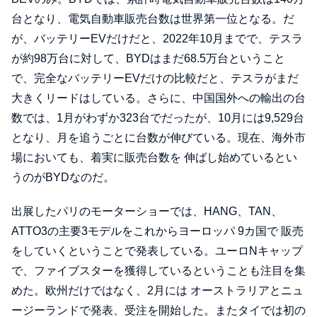
台となり、電気自動車販売台数は世界第一位となる。だ
が、バッテリーEVだけだと、2022年10月までで、テスラ
が約98万台に対して、BYDはまだ68.5万台ということ
で、完全なバッテリーEVだけの比較だと、テスラがまだ
大きくリードはしている。さらに、中国国外への輸出の台
数では、1月がわずか323台でだったが、10月には9,529台
となり、月を追うごとに台数が伸びている。現在、海外市
場においても、着実に販売台数を 伸ばし始めているとい
うのがBYDなのだ。
出展したパリのモーターショーでは、HANG、TAN、
ATTO3の主要3モデルをこれからヨーロッパ 9カ国で 販売
をしていくということで発表している。ユーロNキャップ
で、ファイブスターを獲得しているということも注目を集
めた。欧州だけではなく、2月には オーストラリアとニュ
ージーランドで発表、受注を開始した。またタイでは初の