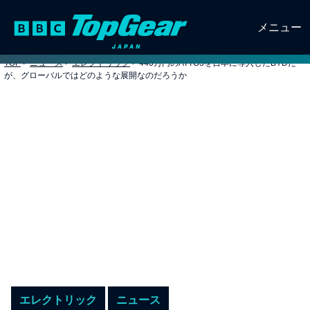
メニュー
TOP
>
ニュース
>
エレクトリック
>
440万円のATTO3を日本に導入したBYDだ
が、グローバルではどのような展開なのだろうか
エレクトリック
ニュース