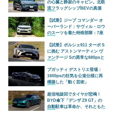
の心臓と静寂のキャビン。北欧
流フラッグシップBEVの真価
を問う
【試乗】ジープ コマンダー オ
ーバーランド：サヴィル・ロウ
のスーツを着た特殊部隊：7座
の野獣が林道で牙を剥く
【試乗】ポルシェ911 ターボ S
に挑む アストンマーティン ヴ
ァンテージ Sの異常な680psと
古典的RWDの狂気
ブガッティ デストリエ登場：
1600psの狂気を公道仕様に再
構築した「動く芸術」
超信地旋回でタイヤが悲鳴！
BYD傘下「デンザ Z9 GT」の
自動駐車は革命か、それともた
だの宴会芸か