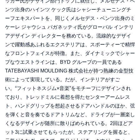
ッガー氏がデザイン部門トップに就任し、メルセデス・ベ
ンツ出身のハインツ ケック氏はシャシーチューニングチ
ーフエキスパートを、同じくメルセデス・ベンツ出身のミ
ケーレ ジャウシュ パガネッティ氏がグローバル インテリ
アデザイン ディレクターを務めている。流線的なデザイ
ンで躍動感あふれるエクステリアは、スポーティーで精悍
なフロントフェイスが特徴。また、ダイナミックでシャー
プなウエストラインは、BYD グループの一員である
TATEBAYASHI MOULDING 株式会社が持つ熟練の金型技
術によって実現している。だが、インテリアがすご
い。“フィットネスジム×音楽”をモチーフにデザインされ
ており、トレッドミルに着想を得たセンターアームレス
ト、ハンドグリップを想起させるドアハンドルのほか、弦
を弾くと音を奏でるドアトリムなど、ドライブが一層楽し
くなるデザインが随所に散りばめられている。2回ほどア
ット3に試乗させてもらったが、ステアリングを握ると、