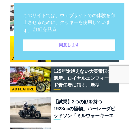
トップギア ジャパン 074：マ
このサイトでは、ウェブサイトでの体験を向
クラーレン W1 / トヨタの次世
上させるために、クッキーを使用していま
代スポーツカー戦略 /フェラー
詳細を見る
リ 849 テスタロッサ /テメラ
す。
リオ /ベントレー スーパース
環七に米仏伊が襲来！「ジー
ポーツ
同意します
プ / プジョー / シトロエン / フ
ィアット / アバルト足立」は
AD FEATURE
クルマのセレクトショップで
ある
125年途絶えない大英帝国の
遺産。ロイヤルエンフィール
ド責任者に訊く、新型
AD FEATURE
「BULLET 650」と“時間の
質”を愛する理由
【試乗】2つの顔を持つ
1923ccの怪物。ハーレーダビ
ッドソン「ミルウォーキーエ
イト117」の深淵を覗く