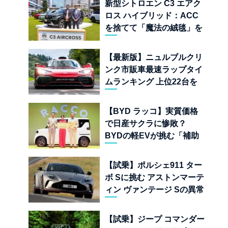
新型シトロエン C3 エアク
ロス ハイブリッド：ACC
を捨てて「魔法の絨毯」を
手に入れたフランスの異端
児
【最新版】ニュルブルクリ
ンク市販車最速ラップタイ
ムランキング 上位22台を
一挙公開
【BYD ラッコ】実質価格
で日産サクラに惨敗？
BYDの軽EVが挑む「補助
金ドーピング」の異常な世
界
【試乗】ポルシェ911 ター
ボ Sに挑む アストンマーテ
ィン ヴァンテージ Sの異常
な680psと古典的RWDの
狂気
【試乗】ジープ コマンダー