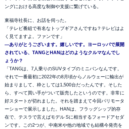
ングにおける高度な制御や支援に繋げている。
東福寺社長に、お話を伺った。
「テレビ番組で有名なトップギアさんですね？テレビはよ
く見てますよ。ファンです」
―ありがとうございます。嬉しいです。ヨーロッパで展開
されている、TANGとHANはどのようなクルマなんでし
ょうか？
「TANGは、7人乗りのSUVタイプのミニバンなんです。
それで一番最初に2022年の8月頃からノルウェーに輸出が
始まりまして、枠としては1,500台だったんです。そした
ら、すべて買い手がついて販売したというのです。非常に
好スタートが切れました。それを踏まえて今回パリモータ
ーショーで展示しました。HANは、フラッグシップ的存
在で、テスラで言えばモデル Sに相当するフォードアセダ
ンです。この2つが、中南米や他の地域でも結構今発売を