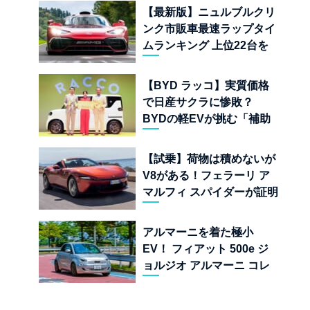
児
【最新版】ニュルブルクリ
ンク市販車最速ラップタイ
ムランキング 上位22台を
一挙公開
【BYD ラッコ】実質価格
で日産サクラに惨敗？
BYDの軽EVが挑む「補助
金ドーピング」の異常な世
界
【試乗】荷物は積めないが
V8がある！フェラーリ ア
マルフィ スパイダーが証明
する純内燃機関オープンカ
ーの至福
アルマーニを着た極小
EV！ フィアット 500e ジ
ョルジオ アルマーニ コレ
クターズ エディション試乗