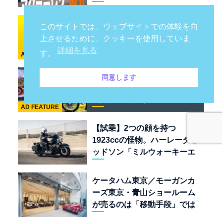
リ 849 テスタロッサ /テメラ
リオ /ベントレー スーパース
環七に米仏伊が襲来！「ジー
このサイトでは、ウェブサイトでの体験を向
ポーツ
プ / プジョー / シトロエン / フ
上させるために、クッキーを使用していま
ィアット / アバルト足立」は
詳細を見る
す。
AD FEATURE
クルマのセレクトショップで
ある
125年途絶えない大英帝国の
同意します
遺産。ロイヤルエンフィール
ド責任者に訊く、新型
AD FEATURE
「BULLET 650」と“時間の
質”を愛する理由
【試乗】2つの顔を持つ
1923ccの怪物。ハーレーダビ
ッドソン「ミルウォーキーエ
イト117」の深淵を覗く
ケータハム東京／モーガンカ
ーズ東京・青山ショールーム
が売るのは「移動手段」では
なく「人生」だ