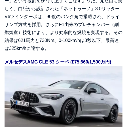
ー」という役割をかなり上手くこなすようだ。見た目も美
しく、白紙から設計された「ネットゥーノ」3.0リッター
V6ツインターボは、90度のバンク角で搭載され、ドライ
サンプ方式を採用。さらにF1由来のプレチャンバー（副
燃焼室）技術により、より効率的な燃焼を実現する。その
結果は621馬力と730Nm、0-100km/hは3秒以下、最高速
は325km/hに達する。
メルセデスAMG CLE 53 クーペ (£75,660/1,500万円)