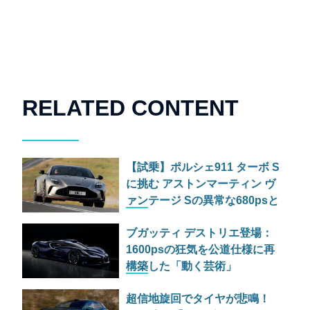
RELATED CONTENT
【試乗】ポルシェ911 ターボ S
に挑む アストンマーティン ヴ
ァンテージ Sの異常な680psと
古典的RWDの狂気
ブガッティ デストリエ登場：
1600psの狂気を公道仕様に再
構築した「動く芸術」
超信地旋回でタイヤが悲鳴！