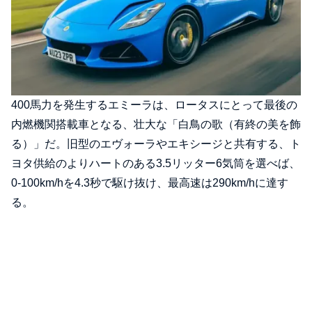
400馬力を発生するエミーラは、ロータスにとって最後の
内燃機関搭載車となる、壮大な「白鳥の歌（有終の美を飾
る）」だ。旧型のエヴォーラやエキシージと共有する、ト
ヨタ供給のよりハートのある3.5リッター6気筒を選べば、
0-100km/hを4.3秒で駆け抜け、最高速は290km/hに達す
る。