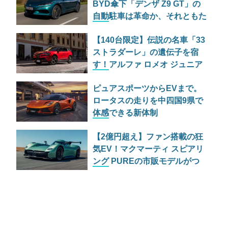
BYD傘下「デンザ Z9 GT」の
自動駐車は革命か、それともた
だの宴会芸か
【140台限定】伝説の名車「33
ストラダーレ」の遺伝子を宿
す！アルファ ロメオ ジュニア
の特別仕様車が525万円で日本
ピュアスポーツからEVまで。
上陸
ロータスの走りを中四国9県で
体感できる新体制
「EXPANDING THE LOTUS
【2億円超え】ファン搭載の狂
EXPERIENCE」とは
気EV！マクマーティ スピアリ
ング PUREの市販モデルがつ
いに公開