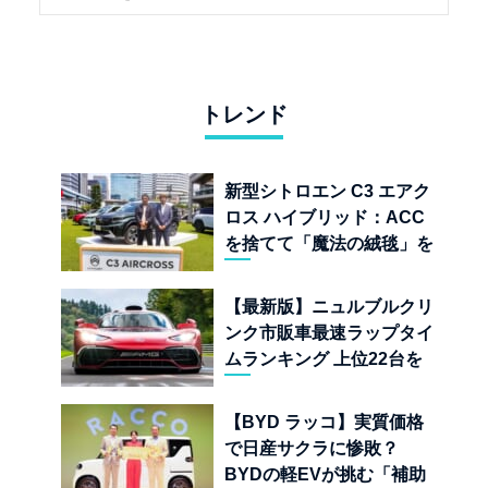
トレンド
新型シトロエン C3 エアク
ロス ハイブリッド：ACC
を捨てて「魔法の絨毯」を
手に入れたフランスの異端
児
【最新版】ニュルブルクリ
ンク市販車最速ラップタイ
ムランキング 上位22台を
一挙公開
【BYD ラッコ】実質価格
で日産サクラに惨敗？
BYDの軽EVが挑む「補助