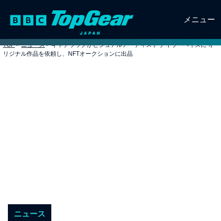
メニュー
TOP
>
ニュース
>
キャデラックがビジュアルアーティスト ナイラ・ヘイズに オ
リジナル作品を依頼し、NFTオークションに出品
ニュース