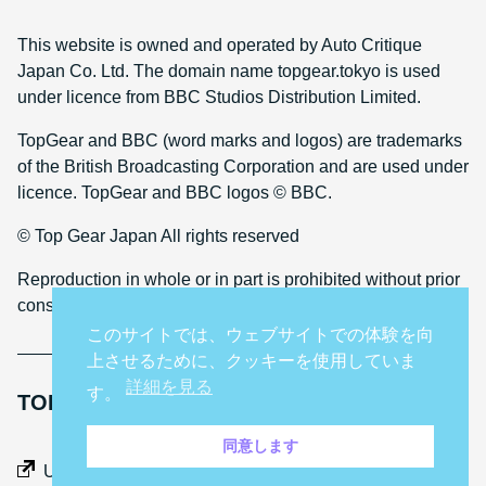
This website is owned and operated by Auto Critique
Japan Co. Ltd. The domain name topgear.tokyo is used
under licence from BBC Studios Distribution Limited.
TopGear and BBC (word marks and logos) are trademarks
of the British Broadcasting Corporation and are used under
licence. TopGear and BBC logos © BBC.
© Top Gear Japan All rights reserved
Reproduction in whole or in part is prohibited without prior
consent
このサイトでは、ウェブサイトでの体験を向
上させるために、クッキーを使用していま
詳細を見る
す。
TOP GEAR INTERNATIONAL SITES
同意します
Middle East
UK