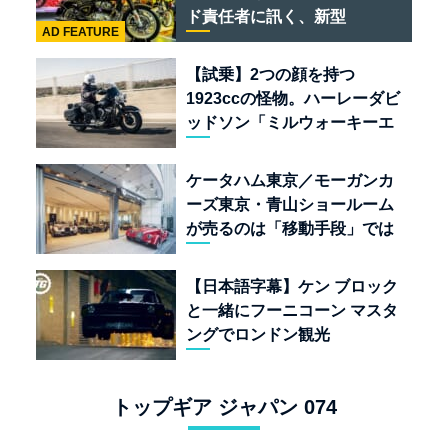
ド責任者に訊く、新型
AD FEATURE
「BULLET 650」と“時間の
質”を愛する理由
【試乗】2つの顔を持つ
1923ccの怪物。ハーレーダビ
ッドソン「ミルウォーキーエ
イト117」の深淵を覗く
ケータハム東京／モーガンカ
ーズ東京・青山ショールーム
が売るのは「移動手段」では
なく「人生」だ
【日本語字幕】ケン ブロック
と一緒にフーニコーン マスタ
ングでロンドン観光
トップギア ジャパン 074