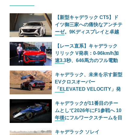
【新型キャデラック CT5】ド
イツ御三家への痛快なアンチテ
ーゼ。9Kディスプレイと卓越
したシャシーがもたらすアメリ
【レース直系】キャデラック
カン スポーツの逆襲
リリック V発表：0-96km/h加
速3.3秒、646馬力のフル電動
SUVは「Vシリーズ」の魂を受
キャデラック、未来を示す新型
け継げるか
EVクロスオーバー
「ELEVATED VELOCITY」発
表 VシリーズのDNAを宿す高
キャデラックが11番目のチー
性能モデル
ムとして2026年にF1参戦へ 10
年後にフルワークスチームを目
指す
キャデラック ソレイ