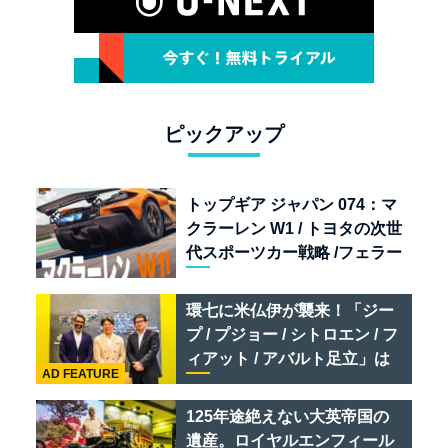
ピックアップ
トップギア ジャパン 074：マ
クラーレン W1 / トヨタの次世
代スポーツカー戦略 /フェラー
リ 849 テスタロッサ /テメラ
リオ /ベントレー スーパース
環七に米仏伊が襲来！「ジー
ポーツ
プ / プジョー / シトロエン / フ
ィアット / アバルト足立」は
AD FEATURE
クルマのセレクトショップで
ある
125年途絶えない大英帝国の
遺産。ロイヤルエンフィール