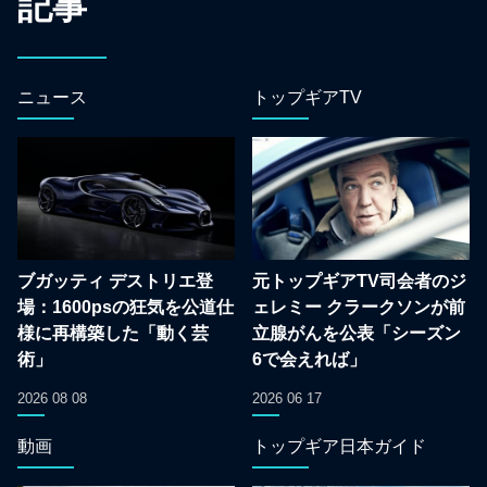
記事
ニュース
トップギアTV
ブガッティ デストリエ登
元トップギアTV司会者のジ
場：1600psの狂気を公道仕
ェレミー クラークソンが前
様に再構築した「動く芸
立腺がんを公表「シーズン
術」
6で会えれば」
2026 08 08
2026 06 17
動画
トップギア日本ガイド