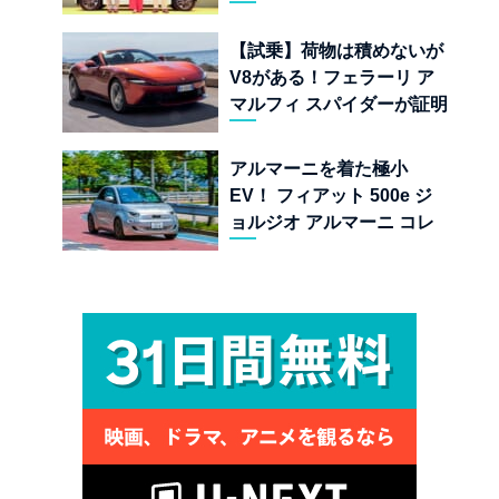
金ドーピング」の異常な世
界
【試乗】荷物は積めないが
V8がある！フェラーリ ア
マルフィ スパイダーが証明
する純内燃機関オープンカ
ーの至福
アルマーニを着た極小
EV！ フィアット 500e ジ
ョルジオ アルマーニ コレ
クターズ エディション試乗