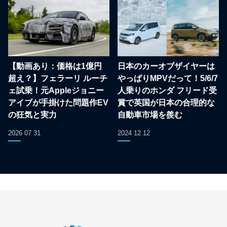
【動画あり：価格は1億円
日本のカーオブザイヤーは
超え？】フェラーリ ルーチ
やっぱりMPVだって！5/6/7
ェ試乗！元Appleジョニー
人乗りのホンダ フリード受
アイブが手掛けた問題作EV
賞で英国が日本の合理的な
の狂気と実力
自動車市場を羨む
2026 07 31
2024 12 12