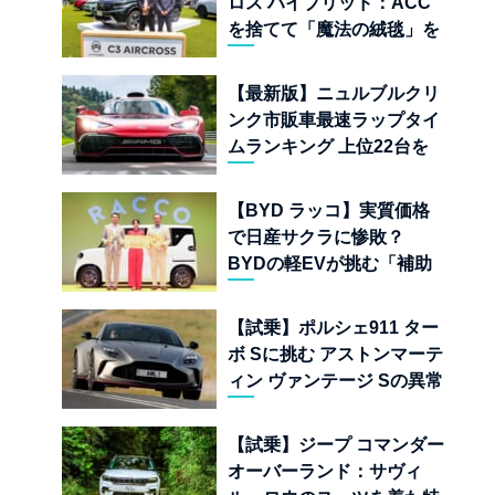
ロス ハイブリッド：ACC
を捨てて「魔法の絨毯」を
手に入れたフランスの異端
児
【最新版】ニュルブルクリ
ンク市販車最速ラップタイ
ムランキング 上位22台を
一挙公開
【BYD ラッコ】実質価格
で日産サクラに惨敗？
BYDの軽EVが挑む「補助
金ドーピング」の異常な世
界
【試乗】ポルシェ911 ター
ボ Sに挑む アストンマーテ
ィン ヴァンテージ Sの異常
な680psと古典的RWDの
狂気
【試乗】ジープ コマンダー
オーバーランド：サヴィ