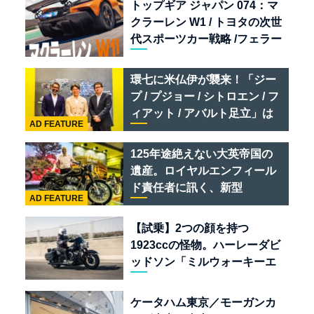
トップギア ジャパン 074：マ
クラーレン W1 / トヨタの次世
代スポーツカー戦略 /フェラー
リ 849 テスタロッサ /テメラ
リオ /ベントレー スーパース
環七に米仏伊が襲来！「ジー
ポーツ
プ / プジョー / シトロエン / フ
ィアット / アバルト足立」は
AD FEATURE
クルマのセレクトショップで
ある
125年途絶えない大英帝国の
遺産。ロイヤルエンフィール
ド責任者に訊く、新型
AD FEATURE
「BULLET 650」と“時間の
質”を愛する理由
【試乗】2つの顔を持つ
1923ccの怪物。ハーレーダビ
ッドソン「ミルウォーキーエ
イト117」の深淵を覗く
ケータハム東京／モーガンカ