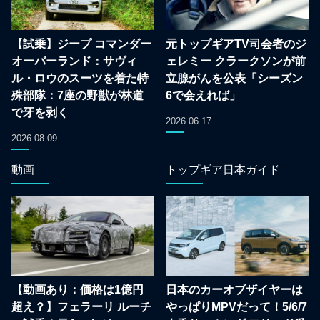
【試乗】ジープ コマンダー
元トップギアTV司会者のジ
オーバーランド：サヴィ
ェレミー クラークソンが前
ル・ロウのスーツを着た特
立腺がんを公表「シーズン
殊部隊：7座の野獣が林道
6で会えれば」
で牙を剥く
2026 06 17
2026 08 09
動画
トップギア日本ガイド
【動画あり：価格は1億円
日本のカーオブザイヤーは
超え？】フェラーリ ルーチ
やっぱりMPVだって！5/6/7