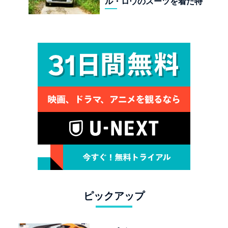
ル・ロウのスーツを着た特
殊部隊：7座の野獣が林道
で牙を剥く
ピックアップ