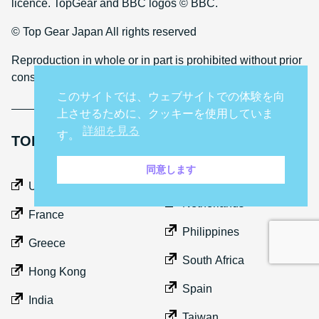
licence. TopGear and BBC logos © BBC.
© Top Gear Japan All rights reserved
Reproduction in whole or in part is prohibited without prior
consent
このサイトでは、ウェブサイトでの体験を向
上させるために、クッキーを使用していま
詳細を見る
す。
TOP GEAR INTERNATIONAL SITES
同意します
Middle East
UK
Netherlands
France
Philippines
Greece
South Africa
Hong Kong
Spain
India
Taiwan