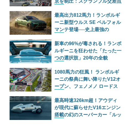
京を制圧：スクランブル交差点
でスマホの嵐
最高出力812馬力！ランボルギ
ーニ新型ウルス SE ペルフォル
マンテ登場──史上最強の
PHEVスーパーSUVは何が変わ
新車の96%が毒される！ランボ
った？
ルギーニを狂わせた「たった一
つの選択肢」20年の全貌
1080馬力の狂風！ ランボルギ
ーニの祭典に舞い降りたV12オ
ープン、フェノメノ ロードス
ター
最高時速326km超！アウディ
が現代に蘇らせたV16エンジン
搭載の幻のスーパーカー「ルッ
カ」の正体