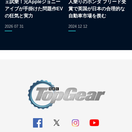
ェ試乗！元Appleジョニー
人乗りのホンダ フリード受
アイブが手掛けた問題作EV
賞で英国が日本の合理的な
の狂気と実力
自動車市場を羨む
2026 07 31
2024 12 12