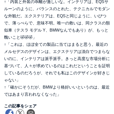
↑「内装と外装の乖離が激しいな。インテリアは、EQSサ
ルーンのように、バランスのとれた、テクニカルでモダン
な外観だ。エクステリアは、EQSと同じように、いびつ
で、薄っぺらで、意味不明。唯一の救いは、同クラスの類
似車（テスラ モデル Y、BMWなんでもあり）が、もっと
醜いこと🤣🤣🤣」
↑「これは、ほぼ全ての製品に当てはまると思う。最近の
メルセデスのデザインは、エクステリアは淡白でつまらな
いのに、インテリアは派手派手。きっと高度な市場分析に
基づいて、人々が求めているのはこれだということを証明
しているのだろうが、それでも私はこのデザインが好きじ
ゃない」
↑「確かにそうだが、BMWより格好いいというのは、最近
ではあまり言われなくなった」
この記事をシェア