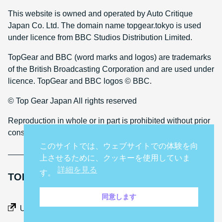
This website is owned and operated by Auto Critique
Japan Co. Ltd. The domain name topgear.tokyo is used
under licence from BBC Studios Distribution Limited.
TopGear and BBC (word marks and logos) are trademarks
of the British Broadcasting Corporation and are used under
licence. TopGear and BBC logos © BBC.
© Top Gear Japan All rights reserved
Reproduction in whole or in part is prohibited without prior
consent
このサイトでは、ウェブサイトでの体験を向
上させるために、クッキーを使用していま
詳細を見る
す。
TOP GEAR INTERNATIONAL SITES
同意します
Middle East
UK
Netherlands