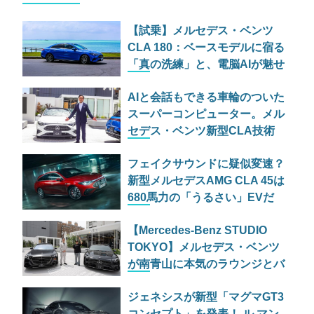
【試乗】メルセデス・ベンツ
CLA 180：ベースモデルに宿る
「真の洗練」と、電脳AIが魅せ
る未来の光と影
AIと会話もできる車輪のついた
スーパーコンピューター。メル
セデス・ベンツ新型CLA技術
説明会で明かされた
フェイクサウンドに疑似変速？
「MB.OS」と妥協なき安全哲
新型メルセデスAMG CLA 45は
学
680馬力の「うるさい」EVだ
【Mercedes-Benz STUDIO
TOKYO】メルセデス・ベンツ
が南青山に本気のラウンジとバ
ーを開設！限定ドーナツも登場
ジェネシスが新型「マグマGT3
コンセプト」を発表！ ル マン