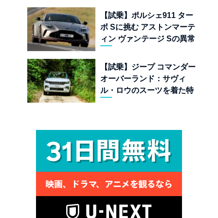
界
【試乗】ポルシェ911 ター
ボ Sに挑む アストンマーテ
ィン ヴァンテージ Sの異常
な680psと古典的RWDの
狂気
【試乗】ジープ コマンダー
オーバーランド：サヴィ
ル・ロウのスーツを着た特
殊部隊：7座の野獣が林道
で牙を剥く