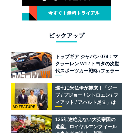
ピックアップ
トップギア ジャパン 074：マ
クラーレン W1 / トヨタの次世
代スポーツカー戦略 /フェラー
リ 849 テスタロッサ /テメラ
リオ /ベントレー スーパース
環七に米仏伊が襲来！「ジー
ポーツ
プ / プジョー / シトロエン / フ
ィアット / アバルト足立」は
AD FEATURE
クルマのセレクトショップで
ある
125年途絶えない大英帝国の
遺産。ロイヤルエンフィール