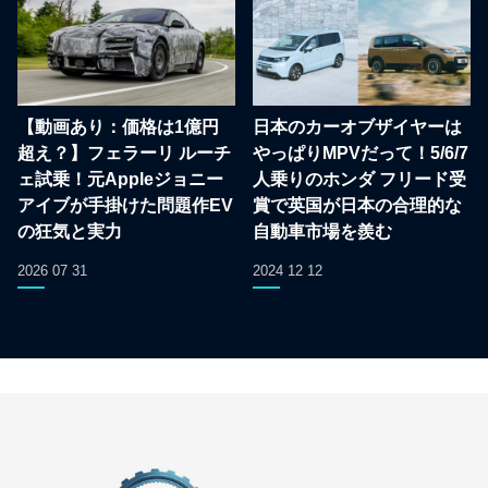
【動画あり：価格は1億円
日本のカーオブザイヤーは
超え？】フェラーリ ルーチ
やっぱりMPVだって！5/6/7
ェ試乗！元Appleジョニー
人乗りのホンダ フリード受
アイブが手掛けた問題作EV
賞で英国が日本の合理的な
の狂気と実力
自動車市場を羨む
2026 07 31
2024 12 12