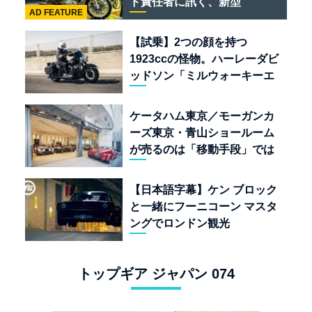
ド責任者に訊く、新型
AD FEATURE
「BULLET 650」と“時間の
質”を愛する理由
【試乗】2つの顔を持つ
1923ccの怪物。ハーレーダビ
ッドソン「ミルウォーキーエ
イト117」の深淵を覗く
ケータハム東京／モーガンカ
ーズ東京・青山ショールーム
が売るのは「移動手段」では
なく「人生」だ
【日本語字幕】ケン ブロック
と一緒にフーニコーン マスタ
ングでロンドン観光
トップギア ジャパン 074