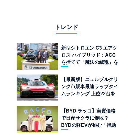
トレンド
新型シトロエン C3 エアク
ロス ハイブリッド：ACC
を捨てて「魔法の絨毯」を
手に入れたフランスの異端
児
【最新版】ニュルブルクリ
ンク市販車最速ラップタイ
ムランキング 上位22台を
一挙公開
【BYD ラッコ】実質価格
で日産サクラに惨敗？
BYDの軽EVが挑む「補助
金ドーピング」の異常な世