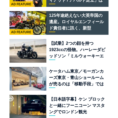
ィアット / アバルト足立」は
AD FEATURE
クルマのセレクトショップで
ある
125年途絶えない大英帝国の
遺産。ロイヤルエンフィール
ド責任者に訊く、新型
AD FEATURE
「BULLET 650」と“時間の
質”を愛する理由
【試乗】2つの顔を持つ
1923ccの怪物。ハーレーダビ
ッドソン「ミルウォーキーエ
イト117」の深淵を覗く
ケータハム東京／モーガンカ
ーズ東京・青山ショールーム
が売るのは「移動手段」では
なく「人生」だ
【日本語字幕】ケン ブロック
と一緒にフーニコーン マスタ
ングでロンドン観光