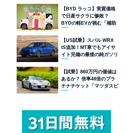
【BYD ラッコ】実質価格
で日産サクラに惨敗？
BYDの軽EVが挑む「補助
金ドーピング」の異常な世
界
【US試乗】スバル WRX
tS追加！MT車でもアイサ
イト完備の最後の純ガソリ
ンAWDスポーツセダン
【試乗】860万円の価値は
あるか？ 倍率48倍のプラ
チナチケット「マツダスピ
リットレーシング ロードス
ター 12R」が魅せる究極の
人馬一体