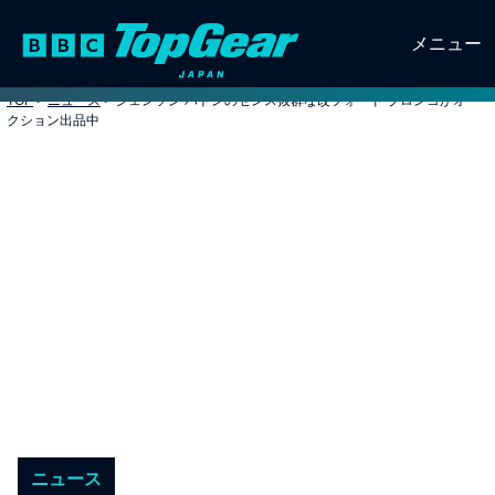
メニュー
TOP
>
ニュース
>
ジェンソン バトンのセンス抜群な改フォード ブロンコがオー
クション出品中
ニュース