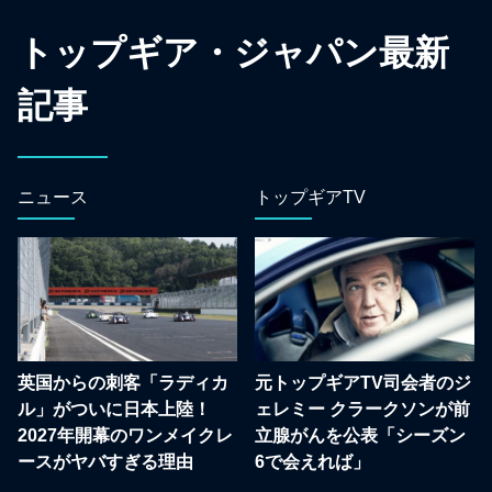
トップギア・ジャパン最新
記事
ニュース
トップギアTV
英国からの刺客「ラディカ
元トップギアTV司会者のジ
ル」がついに日本上陸！
ェレミー クラークソンが前
2027年開幕のワンメイクレ
立腺がんを公表「シーズン
ースがヤバすぎる理由
6で会えれば」