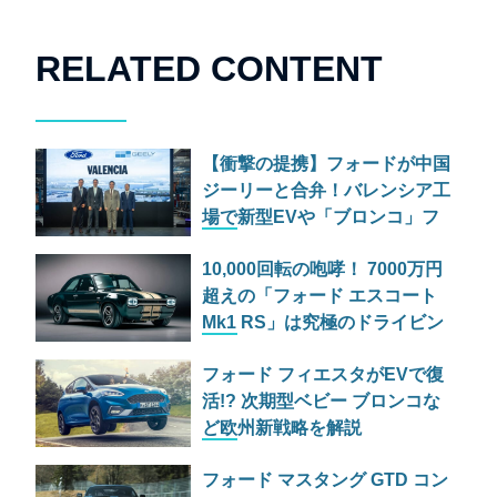
RELATED CONTENT
【衝撃の提携】フォードが中国
ジーリーと合弁！バレンシア工
場で新型EVや「ブロンコ」フ
ァミリーを共同生産へ
10,000回転の咆哮！ 7000万円
超えの「フォード エスコート
Mk1 RS」は究極のドライビン
グマシンか
フォード フィエスタがEVで復
活!? 次期型ベビー ブロンコな
ど欧州新戦略を解説
フォード マスタング GTD コン