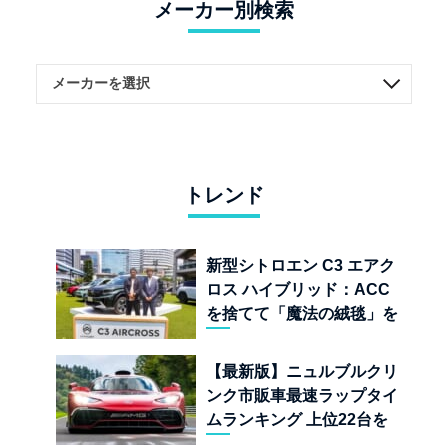
メーカー別検索
トレンド
新型シトロエン C3 エアク
ロス ハイブリッド：ACC
を捨てて「魔法の絨毯」を
手に入れたフランスの異端
児
【最新版】ニュルブルクリ
ンク市販車最速ラップタイ
ムランキング 上位22台を
一挙公開