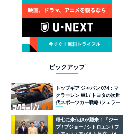
ピックアップ
トップギア ジャパン 074：マ
クラーレン W1 / トヨタの次世
代スポーツカー戦略 /フェラー
リ 849 テスタロッサ /テメラ
リオ /ベントレー スーパース
環七に米仏伊が襲来！「ジー
ポーツ
プ / プジョー / シトロエン / フ