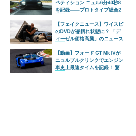
ペティション ニュル6分40秒8
を記録——プロトタイプ総合2
位・前回タイムを11秒更新し
【フェイクニュース】ワイスピ
た改良内容の全貌
のDVDが品切れ状態に？ 「デ
ィーゼル価格高騰」のニュース
が引き起こした世界規模の勘違
【動画】フォード GT Mk IVが
い
ニュルブルクリンクでエンジン
車史上最速タイムを記録！ 驚
異の6分15秒977