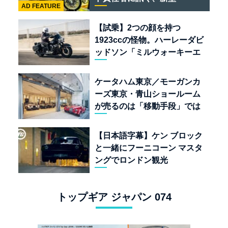
AD FEATURE
「BULLET 650」と“時間の
質”を愛する理由
【試乗】2つの顔を持つ
1923ccの怪物。ハーレーダビ
ッドソン「ミルウォーキーエ
イト117」の深淵を覗く
ケータハム東京／モーガンカ
ーズ東京・青山ショールーム
が売るのは「移動手段」では
なく「人生」だ
【日本語字幕】ケン ブロック
と一緒にフーニコーン マスタ
ングでロンドン観光
トップギア ジャパン 074