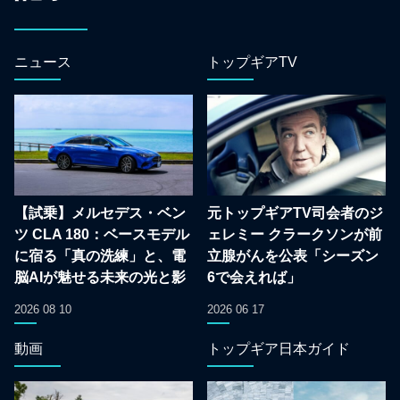
ニュース
トップギアTV
【試乗】メルセデス・ベン
元トップギアTV司会者のジ
ツ CLA 180：ベースモデル
ェレミー クラークソンが前
に宿る「真の洗練」と、電
立腺がんを公表「シーズン
脳AIが魅せる未来の光と影
6で会えれば」
2026 08 10
2026 06 17
動画
トップギア日本ガイド