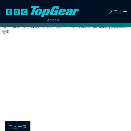
メニュー
TOP
>
ニュース
>
UKのベントレー本社で、バイオ燃料使用開始1周年記念式典が
開催
ニュース