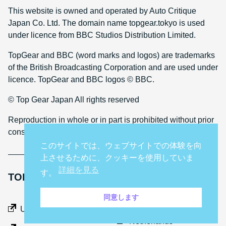
This website is owned and operated by Auto Critique
Japan Co. Ltd. The domain name topgear.tokyo is used
under licence from BBC Studios Distribution Limited.
TopGear and BBC (word marks and logos) are trademarks
of the British Broadcasting Corporation and are used under
licence. TopGear and BBC logos © BBC.
© Top Gear Japan All rights reserved
Reproduction in whole or in part is prohibited without prior
consent
このサイトでは、ウェブサイトでの体験を向
上させるために、クッキーを使用していま
詳細を見る
す。
TOP GEAR INTERNATIONAL SITES
同意します
Middle East
UK
Netherlands