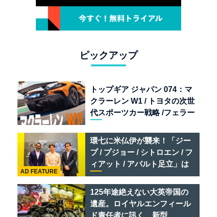
ピックアップ
トップギア ジャパン 074：マ
クラーレン W1 / トヨタの次世
代スポーツカー戦略 /フェラー
リ 849 テスタロッサ /テメラ
リオ /ベントレー スーパース
環七に米仏伊が襲来！「ジー
ポーツ
プ / プジョー / シトロエン / フ
ィアット / アバルト足立」は
AD FEATURE
クルマのセレクトショップで
ある
125年途絶えない大英帝国の
遺産。ロイヤルエンフィール
ド責任者に訊く、新型