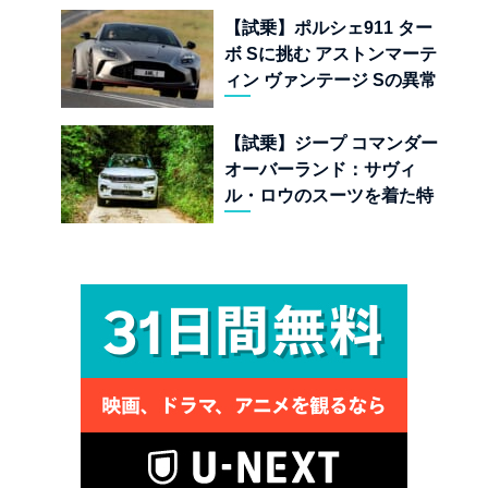
界
【試乗】ポルシェ911 ター
ボ Sに挑む アストンマーテ
ィン ヴァンテージ Sの異常
な680psと古典的RWDの
狂気
【試乗】ジープ コマンダー
オーバーランド：サヴィ
ル・ロウのスーツを着た特
殊部隊：7座の野獣が林道
で牙を剥く