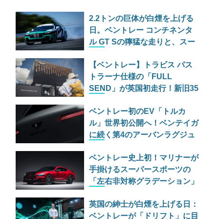
2.2トンの巨体が白煙を上げる
日。ベントレー コンチネンタ
ル GT Sの獰猛な走りと、スー
パースポーツの爆煙ドリフト
【ベントレー】トラビス パス
トラーナ仕様の「FULL
SEND」が英国初走行！新旧35
台がヒルクライムに挑む
ベントレー初のEV「トルカ
ル」世界初公開へ！ベンテイガ
に続く第4のアーバンラグジュ
アリーSUVの実力とは
ベントレー史上初！マリナーが
手掛けるスーパースポーツの
「左右非対称グラデーション」
仕様が過激すぎる
英国の紳士が白煙を上げる日：
ベントレーが「ドリフト」に目