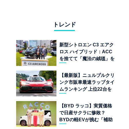
トレンド
新型シトロエン C3 エアク
ロス ハイブリッド：ACC
を捨てて「魔法の絨毯」を
手に入れたフランスの異端
児
【最新版】ニュルブルクリ
ンク市販車最速ラップタイ
ムランキング 上位22台を
一挙公開
【BYD ラッコ】実質価格
で日産サクラに惨敗？
BYDの軽EVが挑む「補助
金ドーピング」の異常な世