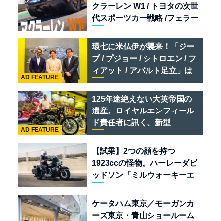
クラーレン W1 / トヨタの次世
代スポーツカー戦略 /フェラー
リ 849 テスタロッサ /テメラ
リオ /ベントレー スーパース
環七に米仏伊が襲来！「ジー
ポーツ
プ / プジョー / シトロエン / フ
ィアット / アバルト足立」は
AD FEATURE
クルマのセレクトショップで
ある
125年途絶えない大英帝国の
遺産。ロイヤルエンフィール
ド責任者に訊く、新型
AD FEATURE
「BULLET 650」と“時間の
質”を愛する理由
【試乗】2つの顔を持つ
1923ccの怪物。ハーレーダビ
ッドソン「ミルウォーキーエ
イト117」の深淵を覗く
ケータハム東京／モーガンカ
ーズ東京・青山ショールーム