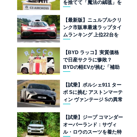
を捨てて「魔法の絨毯」を
手に入れたフランスの異端
児
【最新版】ニュルブルクリ
ンク市販車最速ラップタイ
ムランキング 上位22台を
一挙公開
【BYD ラッコ】実質価格
で日産サクラに惨敗？
BYDの軽EVが挑む「補助
金ドーピング」の異常な世
界
【試乗】ポルシェ911 ター
ボ Sに挑む アストンマーテ
ィン ヴァンテージ Sの異常
な680psと古典的RWDの
狂気
【試乗】ジープ コマンダー
オーバーランド：サヴィ
ル・ロウのスーツを着た特