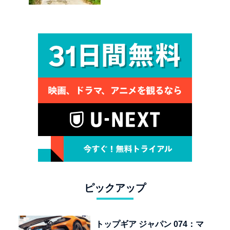
殊部隊：7座の野獣が林道
で牙を剥く
ピックアップ
トップギア ジャパン 074：マ