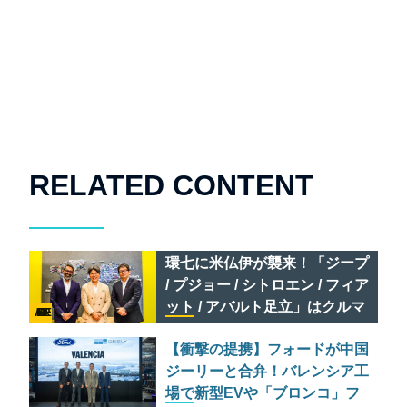
RELATED CONTENT
環七に米仏伊が襲来！「ジープ
/ プジョー / シトロエン / フィア
ット / アバルト足立」はクルマ
AD FEATURE
のセレクトショップである
【衝撃の提携】フォードが中国
ジーリーと合弁！バレンシア工
場で新型EVや「ブロンコ」フ