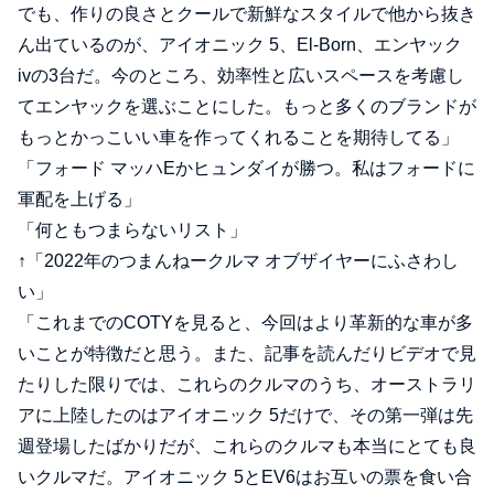
でも、作りの良さとクールで新鮮なスタイルで他から抜き
ん出ているのが、アイオニック 5、El-Born、エンヤック
ivの3台だ。今のところ、効率性と広いスペースを考慮し
てエンヤックを選ぶことにした。もっと多くのブランドが
もっとかっこいい車を作ってくれることを期待してる」
「フォード マッハEかヒュンダイが勝つ。私はフォードに
軍配を上げる」
「何ともつまらないリスト」
↑「2022年のつまんねークルマ オブザイヤーにふさわし
い」
「これまでのCOTYを見ると、今回はより革新的な車が多
いことが特徴だと思う。また、記事を読んだりビデオで見
たりした限りでは、これらのクルマのうち、オーストラリ
アに上陸したのはアイオニック 5だけで、その第一弾は先
週登場したばかりだが、これらのクルマも本当にとても良
いクルマだ。アイオニック 5とEV6はお互いの票を食い合