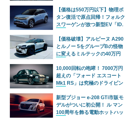
ァミリーを共同生産へ
【価格は550万円以下】物理ボ
タン復活で原点回帰！フォルク
スワーゲンが放つ新型EV「ID.
クロス」は中国勢への反撃とな
【価格破壊】アルピーヌ A290
るか？
とルノー 5をグループBの怪物
に変えるミルテックの40万円
ワイドボディキット
10,000回転の咆哮！ 7000万円
超えの「フォード エスコート
Mk1 RS」は究極のドライビン
グマシンか
新型プジョー e-208 GTi市販モ
デルがついに初公開！ ル マン
100周年を飾る電動ホットハッ
チ