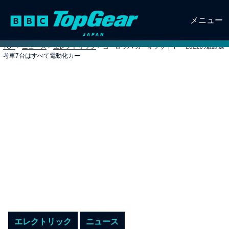
メニュー
TOP
>
ニュース
>
エレクトリック
>
ヨーロッパ カーオブザイヤー 2022の最終選
考車7台はすべて電動化カー
エレクトリック
ニュース