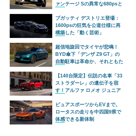
ァンテージ Sの異常な680psと
古典的RWDの狂気
ブガッティ デストリエ登場：
1600psの狂気を公道仕様に再
構築した「動く芸術」
超信地旋回でタイヤが悲鳴！
BYD傘下「デンザ Z9 GT」の
自動駐車は革命か、それともた
だの宴会芸か
【140台限定】伝説の名車「33
ストラダーレ」の遺伝子を宿
す！アルファ ロメオ ジュニア
の特別仕様車が525万円で日本
ピュアスポーツからEVまで。
上陸
ロータスの走りを中四国9県で
体感できる新体制
「EXPANDING THE LOTUS
EXPERIENCE」とは