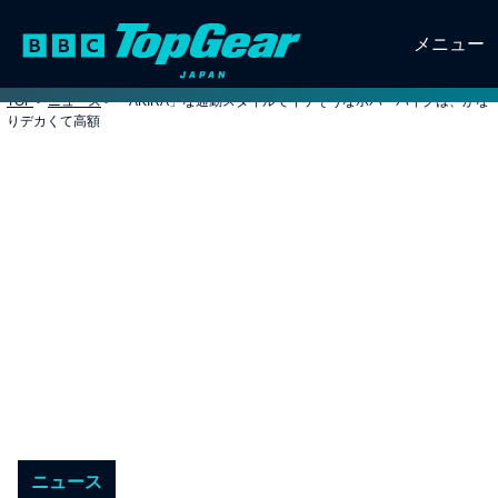
メニュー
TOP
>
ニュース
>
「AKIRA」な通勤スタイルでイケそうなホバーバイクは、かな
りデカくて高額
ニュース