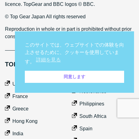
licence. TopGear and BBC logos © BBC.
© Top Gear Japan All rights reserved
Reproduction in whole or in part is prohibited without prior
consent
このサイトでは、ウェブサイトでの体験を向
上させるために、クッキーを使用していま
詳細を見る
す。
TOP GEAR INTERNATIONAL SITES
同意します
Middle East
UK
Netherlands
France
Philippines
Greece
South Africa
Hong Kong
Spain
India