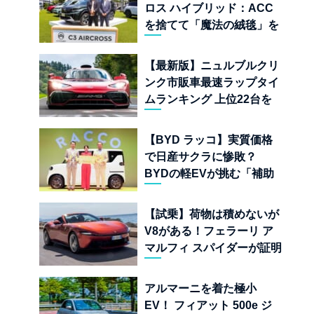
ロス ハイブリッド：ACC
を捨てて「魔法の絨毯」を
手に入れたフランスの異端
児
【最新版】ニュルブルクリ
ンク市販車最速ラップタイ
ムランキング 上位22台を
一挙公開
【BYD ラッコ】実質価格
で日産サクラに惨敗？
BYDの軽EVが挑む「補助
金ドーピング」の異常な世
界
【試乗】荷物は積めないが
V8がある！フェラーリ ア
マルフィ スパイダーが証明
する純内燃機関オープンカ
ーの至福
アルマーニを着た極小
EV！ フィアット 500e ジ