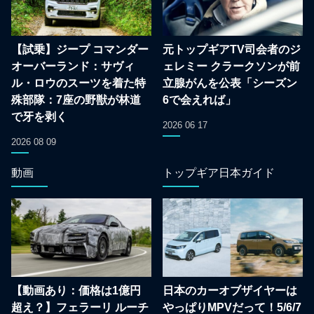
【試乗】ジープ コマンダー
元トップギアTV司会者のジ
オーバーランド：サヴィ
ェレミー クラークソンが前
ル・ロウのスーツを着た特
立腺がんを公表「シーズン
殊部隊：7座の野獣が林道
6で会えれば」
で牙を剥く
2026 06 17
2026 08 09
動画
トップギア日本ガイド
【動画あり：価格は1億円
日本のカーオブザイヤーは
超え？】フェラーリ ルーチ
やっぱりMPVだって！5/6/7