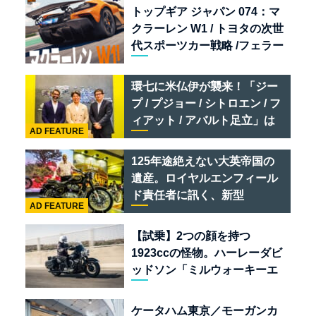
トップギア ジャパン 074：マ
クラーレン W1 / トヨタの次世
代スポーツカー戦略 /フェラー
リ 849 テスタロッサ /テメラ
リオ /ベントレー スーパース
環七に米仏伊が襲来！「ジー
ポーツ
プ / プジョー / シトロエン / フ
ィアット / アバルト足立」は
AD FEATURE
クルマのセレクトショップで
ある
125年途絶えない大英帝国の
遺産。ロイヤルエンフィール
ド責任者に訊く、新型
AD FEATURE
「BULLET 650」と“時間の
質”を愛する理由
【試乗】2つの顔を持つ
1923ccの怪物。ハーレーダビ
ッドソン「ミルウォーキーエ
イト117」の深淵を覗く
ケータハム東京／モーガンカ