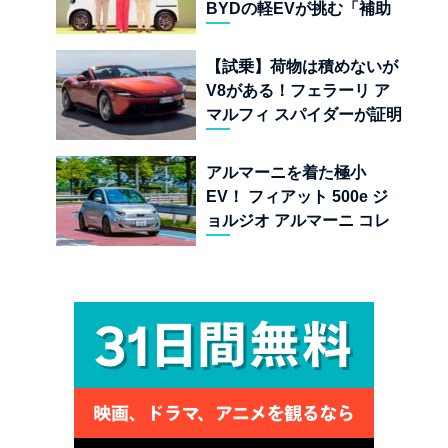
BYDの軽EVが挑む「補助
金ドーピング」の異常な世
界
【試乗】荷物は積めないが
V8がある！フェラーリ ア
マルフィ スパイダーが証明
する純内燃機関オープンカ
ーの至福
アルマーニを着た極小
EV！ フィアット 500e ジ
ョルジオ アルマーニ コレ
クターズ エディション試乗