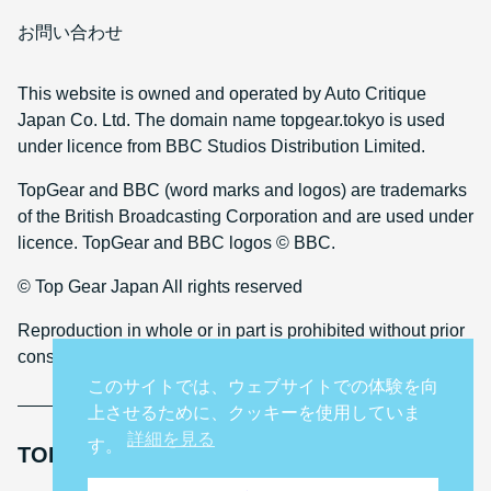
お問い合わせ
This website is owned and operated by Auto Critique
Japan Co. Ltd. The domain name topgear.tokyo is used
under licence from BBC Studios Distribution Limited.
TopGear and BBC (word marks and logos) are trademarks
of the British Broadcasting Corporation and are used under
licence. TopGear and BBC logos © BBC.
© Top Gear Japan All rights reserved
Reproduction in whole or in part is prohibited without prior
consent
このサイトでは、ウェブサイトでの体験を向
上させるために、クッキーを使用していま
詳細を見る
す。
TOP GEAR INTERNATIONAL SITES