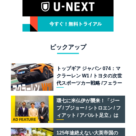
ピックアップ
トップギア ジャパン 074：マ
クラーレン W1 / トヨタの次世
代スポーツカー戦略 /フェラー
リ 849 テスタロッサ /テメラ
リオ /ベントレー スーパース
環七に米仏伊が襲来！「ジー
ポーツ
プ / プジョー / シトロエン / フ
ィアット / アバルト足立」は
AD FEATURE
クルマのセレクトショップで
ある
125年途絶えない大英帝国の