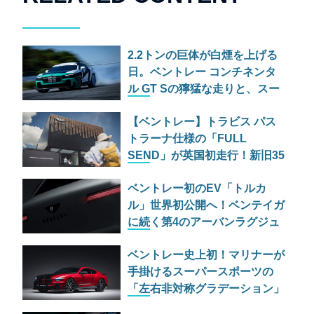
2.2トンの巨体が白煙を上げる
日。ベントレー コンチネンタ
ル GT Sの獰猛な走りと、スー
パースポーツの爆煙ドリフト
【ベントレー】トラビス パス
トラーナ仕様の「FULL
SEND」が英国初走行！新旧35
台がヒルクライムに挑む
ベントレー初のEV「トルカ
ル」世界初公開へ！ベンテイガ
に続く第4のアーバンラグジュ
アリーSUVの実力とは
ベントレー史上初！マリナーが
手掛けるスーパースポーツの
「左右非対称グラデーション」
仕様が過激すぎる