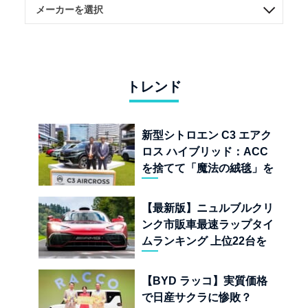
トレンド
新型シトロエン C3 エアク
ロス ハイブリッド：ACC
を捨てて「魔法の絨毯」を
手に入れたフランスの異端
児
【最新版】ニュルブルクリ
ンク市販車最速ラップタイ
ムランキング 上位22台を
一挙公開
【BYD ラッコ】実質価格
で日産サクラに惨敗？