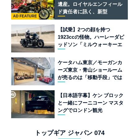
遺産。ロイヤルエンフィール
ド責任者に訊く、新型
AD FEATURE
「BULLET 650」と“時間の
質”を愛する理由
【試乗】2つの顔を持つ
1923ccの怪物。ハーレーダビ
ッドソン「ミルウォーキーエ
イト117」の深淵を覗く
ケータハム東京／モーガンカ
ーズ東京・青山ショールーム
が売るのは「移動手段」では
なく「人生」だ
【日本語字幕】ケン ブロック
と一緒にフーニコーン マスタ
ングでロンドン観光
トップギア ジャパン 074