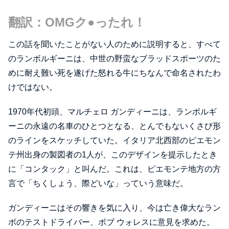
翻訳：OMGク●ったれ！
この話を聞いたことがない人のために説明すると、すべて
のランボルギーニは、中世の野蛮なブラッドスポーツのた
めに耐え難い死を遂げた怒れる牛にちなんで命名されたわ
けではない。
1970年代初頭、マルチェロ ガンディーニは、ランボルギ
ーニの永遠の名車のひとつとなる、とんでもないくさび形
のラインをスケッチしていた。イタリア北西部のピエモン
テ州出身の製図者の1人が、このデザインを提示したとき
に「コンタック」と叫んだ。これは、ピエモンテ地方の方
言で「ちくしょう、際どいな」っていう意味だ。
ガンディーニはその響きを気に入り、今は亡き偉大なラン
ボのテストドライバー、ボブ ウォレスに意見を求めた。