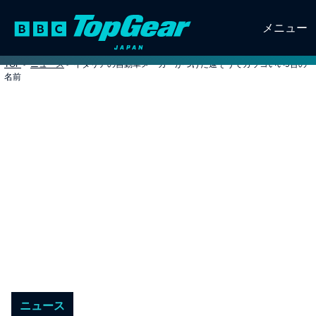
メニュー
TOP
>
ニュース
>
イタリアの自動車メーカーがつけた速そうでカッコいい9台の
名前
ニュース