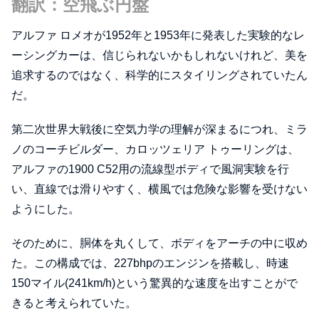
翻訳：空飛ぶ円盤
アルファ ロメオが1952年と1953年に発表した実験的なレ
ーシングカーは、信じられないかもしれないけれど、美を
追求するのではなく、科学的にスタイリングされていたん
だ。
第二次世界大戦後に空気力学の理解が深まるにつれ、ミラ
ノのコーチビルダー、カロッツェリア トゥーリングは、
アルファの1900 C52用の流線型ボディで風洞実験を行
い、直線では滑りやすく、横風では危険な影響を受けない
ようにした。
そのために、胴体を丸くして、ボディをアーチの中に収め
た。この構成では、227bhpのエンジンを搭載し、時速
150マイル(241km/h)という驚異的な速度を出すことがで
きると考えられていた。