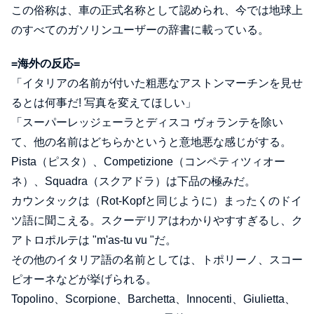
この俗称は、車の正式名称として認められ、今では地球上
のすべてのガソリンユーザーの辞書に載っている。
=海外の反応=
「イタリアの名前が付いた粗悪なアストンマーチンを見せ
るとは何事だ! 写真を変えてほしい」
「スーパーレッジェーラとディスコ ヴォランテを除い
て、他の名前はどちらかというと意地悪な感じがする。
Pista（ピスタ）、Competizione（コンペティツィオー
ネ）、Squadra（スクアドラ）は下品の極みだ。
カウンタックは（Rot-Kopfと同じように）まったくのドイ
ツ語に聞こえる。スクーデリアはわかりやすすぎるし、ク
アトロポルテは "m'as-tu vu "だ。
その他のイタリア語の名前としては、トポリーノ、スコー
ピオーネなどが挙げられる。
Topolino、Scorpione、Barchetta、Innocenti、Giulietta、