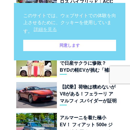
ロス ハイブリッド：ACC
を捨てて「魔法の絨毯」を
このサイトでは、ウェブサイトでの体験を向
手に入れたフランスの異端
上させるために、クッキーを使用していま
児
【最新版】ニュルブルクリ
詳細を見る
す。
ンク市販車最速ラップタイ
ムランキング 上位22台を
同意します
一挙公開
【BYD ラッコ】実質価格
で日産サクラに惨敗？
BYDの軽EVが挑む「補助
金ドーピング」の異常な世
界
【試乗】荷物は積めないが
V8がある！フェラーリ ア
マルフィ スパイダーが証明
する純内燃機関オープンカ
ーの至福
アルマーニを着た極小
EV！ フィアット 500e ジ