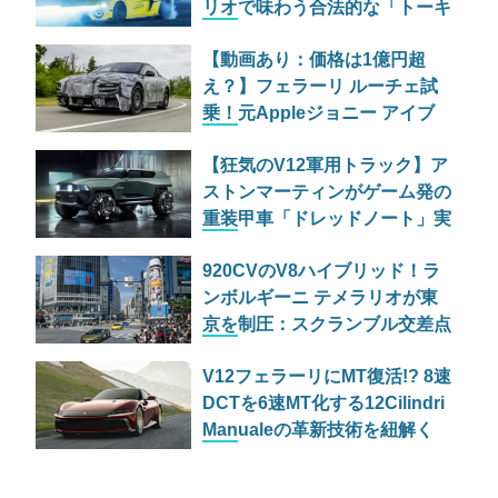
リオで味わう合法的な「トーキ
ョードリフト」
【動画あり：価格は1億円超
え？】フェラーリ ルーチェ試
乗！元Appleジョニー アイブ
が手掛けた問題作EVの狂気と
【狂気のV12軍用トラック】ア
実力
ストンマーティンがゲーム発の
重装甲車「ドレッドノート」実
車モデルを公開
920CVのV8ハイブリッド！ラ
ンボルギーニ テメラリオが東
京を制圧：スクランブル交差点
でスマホの嵐
V12フェラーリにMT復活!? 8速
DCTを6速MT化する12Cilindri
Manualeの革新技術を紐解く