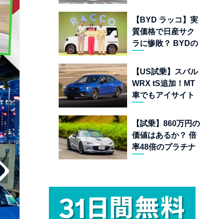
ムランキング 上位
22台を一挙公開
【BYD ラッコ】実
質価格で日産サク
ラに惨敗？ BYDの
軽EVが挑む「補助
金ドーピング」の
【US試乗】スバル
異常な世界
WRX tS追加！MT
車でもアイサイト
完備の最後の純ガ
ソリンAWDスポー
【試乗】860万円の
ツセダン
価値はあるか？ 倍
率48倍のプラチナ
チケット「マツダ
スピリットレーシ
ング ロードスター
12R」が魅せる究
極の人馬一体