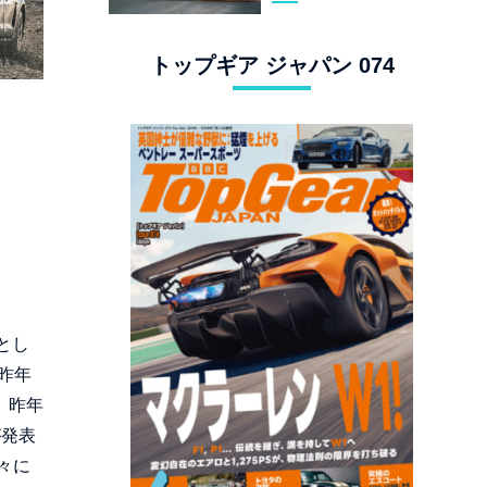
スタングでロンド
ン観光
トップギア ジャパン 074
とし
昨年
、昨年
が発表
々に