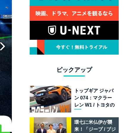
ピックアップ
トップギア ジャパ
ン 074：マクラー
レン W1 / トヨタの
次世代スポーツカ
ー戦略 /フェラーリ
環七に米仏伊が襲
849 テスタロッサ /
来！「ジープ / プジ