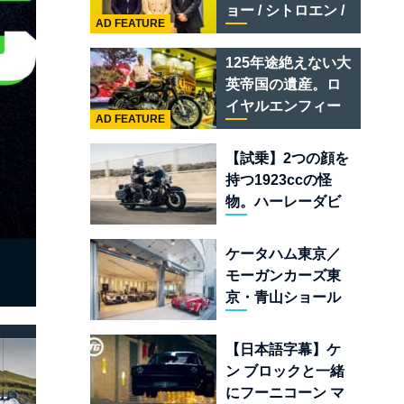
テメラリオ /ベント
ョー / シトロエン /
レー スーパースポ
AD FEATURE
フィアット / アバル
ーツ
ト足立」はクルマ
125年途絶えない大
のセレクトショッ
英帝国の遺産。ロ
プである
イヤルエンフィー
AD FEATURE
ルド責任者に訊
く、新型
【試乗】2つの顔を
「BULLET 650」
持つ1923ccの怪
と“時間の質”を愛
物。ハーレーダビ
する理由
ッドソン「ミルウ
ォーキーエイト
ケータハム東京／
117」の深淵を覗く
モーガンカーズ東
京・青山ショール
ームが売るのは
「移動手段」では
【日本語字幕】ケ
なく「人生」だ
ン ブロックと一緒
にフーニコーン マ