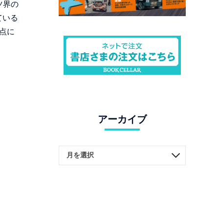
ツ界の
ている
点に
アーカイブ