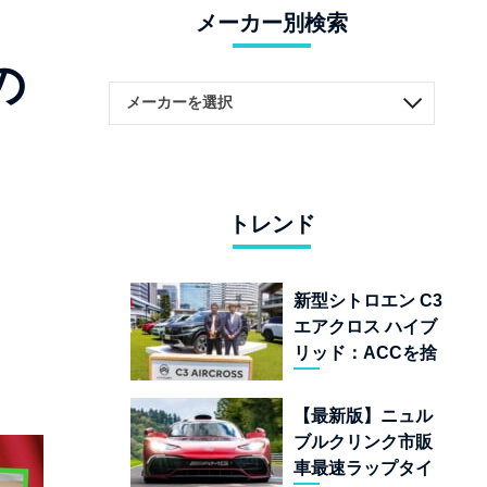
メーカー別検索
の
トレンド
新型シトロエン C3
エアクロス ハイブ
リッド：ACCを捨
てて「魔法の絨
毯」を手に入れた
【最新版】ニュル
フランスの異端児
ブルクリンク市販
車最速ラップタイ