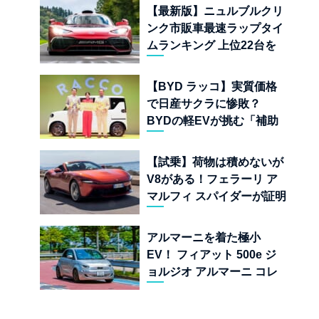
児
【最新版】ニュルブルクリ
ンク市販車最速ラップタイ
ムランキング 上位22台を
一挙公開
【BYD ラッコ】実質価格
で日産サクラに惨敗？
BYDの軽EVが挑む「補助
金ドーピング」の異常な世
界
【試乗】荷物は積めないが
V8がある！フェラーリ ア
マルフィ スパイダーが証明
する純内燃機関オープンカ
ーの至福
アルマーニを着た極小
EV！ フィアット 500e ジ
ョルジオ アルマーニ コレ
クターズ エディション試乗