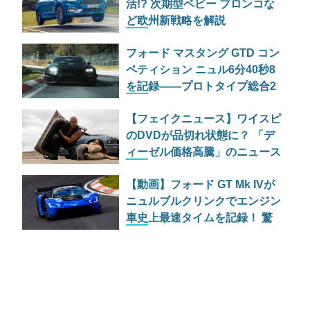
活!? 次期型ベビー ブロンコな
ど欧州新戦略を解説
フォード マスタング GTD コン
ペティション ニュル6分40秒8
を記録——プロトタイプ総合2
位・前回タイムを11秒更新し
【フェイクニュース】ワイスピ
た改良内容の全貌
のDVDが品切れ状態に？ 「デ
ィーゼル価格高騰」のニュース
が引き起こした世界規模の勘違
【動画】フォード GT Mk IVが
い
ニュルブルクリンクでエンジン
車史上最速タイムを記録！ 驚
異の6分15秒977