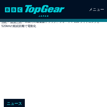
メニュー
TOP
>
ニュース
>
米国での最量販トラック、フォード F-150 ライトニングが
520kmの航続距離で電動化
ニュース