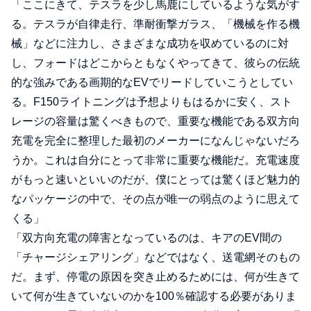
「ここにきて、テスラを少し馬鹿にしているような気がす
る。テスラが自律走行、準耐衝撃ガラス、「機械を作る機
械」などに注力し、さまざまな成功を収めているのに対
し、フォードはどこからともなくやってきて、彼らの伝統
的な強みである画期的なEVでリードしていこうとしてい
る。F150ライトニングは予想よりもはるかに安く、スト
レージの容量は驚くべきもので、重要な機能である双方向
充電を完全に整理した最初のメーカーになんじゃないだろ
うか。これは自分にとって非常に重要な機能だ。充電速度
がもっと速いといいのだが、僕にとっては驚くほど魅力的
なパッケージの中で、その点が唯一の弱点のように思えて
くる」
「双方向充電の障害となっているのは、キアのEV間の
「チャージシェアリング」などではなく、送電網そのもの
だ。まず、停電の原因を突き止めるためには、何が生きて
いて何が生きていないのかを100％確認する必要がありま