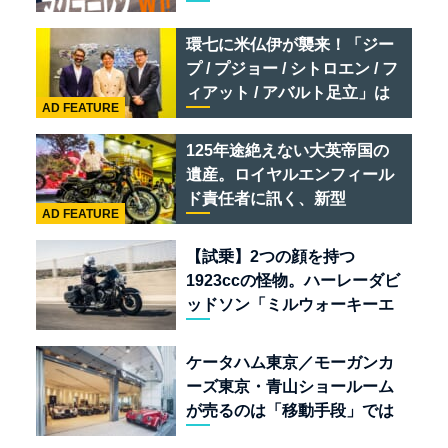
リ 849 テスタロッサ /テメラ
リオ /ベントレー スーパース
環七に米仏伊が襲来！「ジー
ポーツ
プ / プジョー / シトロエン / フ
ィアット / アバルト足立」は
AD FEATURE
クルマのセレクトショップで
ある
125年途絶えない大英帝国の
遺産。ロイヤルエンフィール
ド責任者に訊く、新型
AD FEATURE
「BULLET 650」と“時間の
質”を愛する理由
【試乗】2つの顔を持つ
1923ccの怪物。ハーレーダビ
ッドソン「ミルウォーキーエ
イト117」の深淵を覗く
ケータハム東京／モーガンカ
ーズ東京・青山ショールーム
が売るのは「移動手段」では
なく「人生」だ