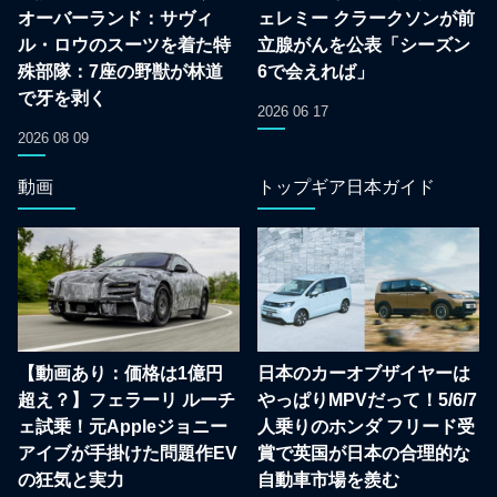
オーバーランド：サヴィ
ェレミー クラークソンが前
ル・ロウのスーツを着た特
立腺がんを公表「シーズン
殊部隊：7座の野獣が林道
6で会えれば」
で牙を剥く
2026 06 17
2026 08 09
動画
トップギア日本ガイド
【動画あり：価格は1億円
日本のカーオブザイヤーは
超え？】フェラーリ ルーチ
やっぱりMPVだって！5/6/7
ェ試乗！元Appleジョニー
人乗りのホンダ フリード受
アイブが手掛けた問題作EV
賞で英国が日本の合理的な
の狂気と実力
自動車市場を羨む