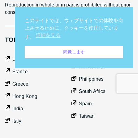
Reproduction in whole or in part is prohibited without prior
consent
このサイトでは、ウェブサイトでの体験を向
上させるために、クッキーを使用していま
詳細を見る
す。
TOP GEAR INTERNATIONAL SITES
同意します
Middle East
UK
Netherlands
France
Philippines
Greece
South Africa
Hong Kong
Spain
India
Taiwan
Italy