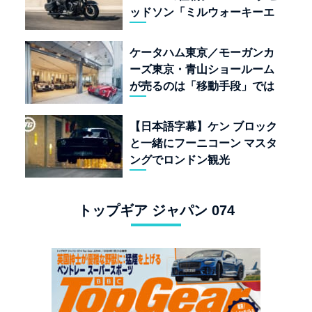
ッドソン「ミルウォーキーエ
イト117」の深淵を覗く
ケータハム東京／モーガンカ
ーズ東京・青山ショールーム
が売るのは「移動手段」では
なく「人生」だ
【日本語字幕】ケン ブロック
と一緒にフーニコーン マスタ
ングでロンドン観光
トップギア ジャパン 074