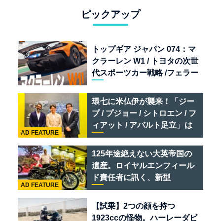
ピックアップ
トップギア ジャパン 074：マ
クラーレン W1 / トヨタの次世
代スポーツカー戦略 /フェラー
リ 849 テスタロッサ /テメラ
リオ /ベントレー スーパース
環七に米仏伊が襲来！「ジー
ポーツ
プ / プジョー / シトロエン / フ
ィアット / アバルト足立」は
AD FEATURE
クルマのセレクトショップで
ある
125年途絶えない大英帝国の
遺産。ロイヤルエンフィール
ド責任者に訊く、新型
AD FEATURE
「BULLET 650」と“時間の
質”を愛する理由
【試乗】2つの顔を持つ
1923ccの怪物。ハーレーダビ