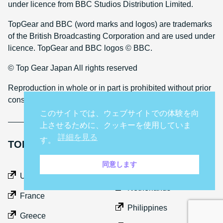
under licence from BBC Studios Distribution Limited.
TopGear and BBC (word marks and logos) are trademarks
of the British Broadcasting Corporation and are used under
licence. TopGear and BBC logos © BBC.
© Top Gear Japan All rights reserved
Reproduction in whole or in part is prohibited without prior
consent
このサイトでは、ウェブサイトでの体験を向
上させるために、クッキーを使用していま
詳細を見る
す。
TOP GEAR INTERNATIONAL SITES
同意します
Middle East
UK
Netherlands
France
Philippines
Greece