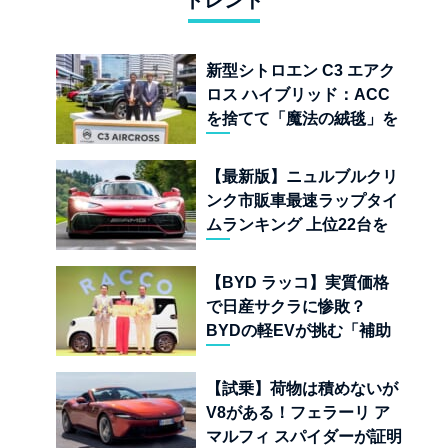
トレンド
新型シトロエン C3 エアク
ロス ハイブリッド：ACC
を捨てて「魔法の絨毯」を
手に入れたフランスの異端
児
【最新版】ニュルブルクリ
ンク市販車最速ラップタイ
ムランキング 上位22台を
一挙公開
【BYD ラッコ】実質価格
で日産サクラに惨敗？
BYDの軽EVが挑む「補助
金ドーピング」の異常な世
界
【試乗】荷物は積めないが
V8がある！フェラーリ ア
マルフィ スパイダーが証明