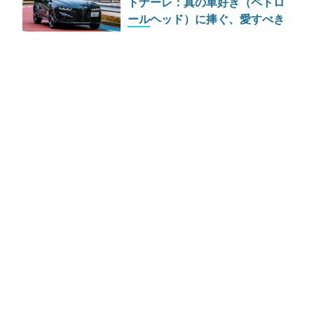
トナーレ：真の車好き（ペトロ
ールヘッド）に捧ぐ、愛すべき
イタリアンSUVの帰還