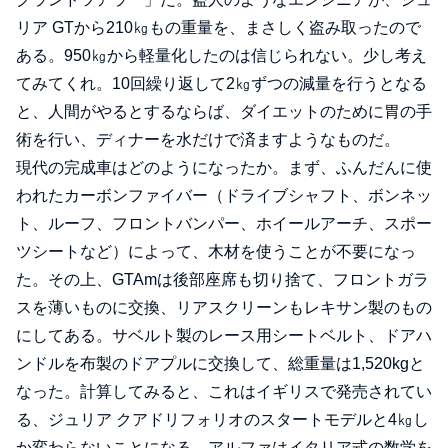
リア GTから210㎏もの重量を、まさしく盗み取ったので
ある。950㎏から軽量化したのは信じられない。少し考え
てみてくれ。10回繰り返して2㎏ずつの減量を行うとなる
と、人間がやるとするならば、ダイエットのために胃の手
術を行い、ディナーを水だけで済ますようなものだ。
現代の完成車はどのようになったか。まず、ふんだんに使
われたカーボンファイバー（ドライブシャフト、ボンネッ
ト、ルーフ、フロントバンパー、ホイールアーチ、スポー
ツシートなど）によって、木材を使うことが不要になっ
た。その上、GTAmは後部座席も切り捨て、フロントガラ
スを薄いものに交換、リアスクリーンもレキサン製のもの
にしてある。サベルト製のレース用シートベルト、ドアハ
ンドルを布製のドアプルに交換して、総重量は1,520kgと
なった。計算してみると、これはイギリスで発売されてい
る、ジュリア クアドリフォリオのスタートモデルと4㎏し
か変わらないことになる。アルファはイタリア式の数学を