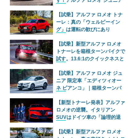
す！アルファ ロメオ ジュニア
の特別仕様車が525万円で日本
【試乗】アルファ ロメオ トナ
上陸
ーレ：真の「ウェルビーイン
グ」は運転の歓びにあり
【試乗】新型アルファ ロメオ
トナーレを箱根ターンパイクで
試す。13.6:1のクイックネスと
「アンチ・コモディティ」の真
【試乗】アルファ ロメオ ジュ
髄
ニア 限定車「エディツィオー
ネ ビアンコ」｜箱根ターンパ
イクで暴く1.2Lハイブリッドの
【新型トナーレ発表】アルファ
真価
ロメオの逆襲。イタリアン
SUVはドイツ車の「論理的退
屈」を打ち破れるか？
【試乗】新型アルファ ロメオ