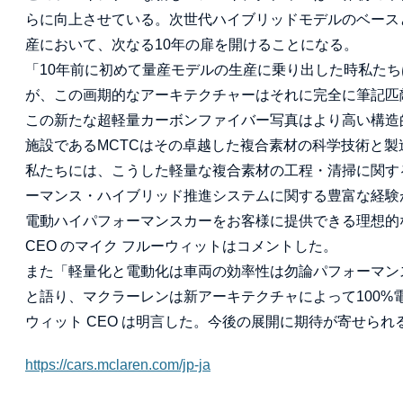
らに向上させている。次世代ハイブリッドモデルのベース
産において、次なる10年の扉を開けることになる。
「10年前に初めて量産モデルの生産に乗り出した時私たち
が、この画期的なアーキテクチャーはそれに完全に筆記匹
この新たな超軽量カーボンファイバー写真はより高い構造
施設であるMCTCはその卓越した複合素材の科学技術と
私たちには、こうした軽量な複合素材の工程・清掃に関す
ーマンス・ハイブリッド推進システムに関する豊富な経験
電動ハイパフォーマンスカーをお客様に提供できる理想的
CEO のマイク フルーウィットはコメントした。
また「軽量化と電動化は車両の効率性は勿論パフォーマン
と語り、マクラーレンは新アーキテクチャによって100%
ウィット CEO は明言した。今後の展開に期待が寄せられ
https://cars.mclaren.com/jp-ja