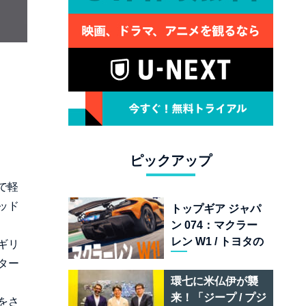
ピックアップ
で軽
ッド
トップギア ジャパ
ン 074：マクラー
レン W1 / トヨタの
ギリ
次世代スポーツカ
ター
ー戦略 /フェラーリ
環七に米仏伊が襲
849 テスタロッサ /
来！「ジープ / プジ
をさ