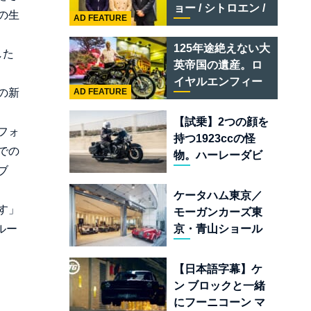
テメラリオ /ベント
ョー / シトロエン /
の生
レー スーパースポ
AD FEATURE
フィアット / アバル
ーツ
ト足立」はクルマ
125年途絶えない大
した
のセレクトショッ
英帝国の遺産。ロ
プである
イヤルエンフィー
の新
AD FEATURE
ルド責任者に訊
く、新型
【試乗】2つの顔を
「BULLET 650」
フォ
持つ1923ccの怪
と“時間の質”を愛
での
物。ハーレーダビ
する理由
ブ
ッドソン「ミルウ
ォーキーエイト
ケータハム東京／
117」の深淵を覗く
す」
モーガンカーズ東
京・青山ショール
ルー
ームが売るのは
「移動手段」では
【日本語字幕】ケ
なく「人生」だ
ン ブロックと一緒
にフーニコーン マ