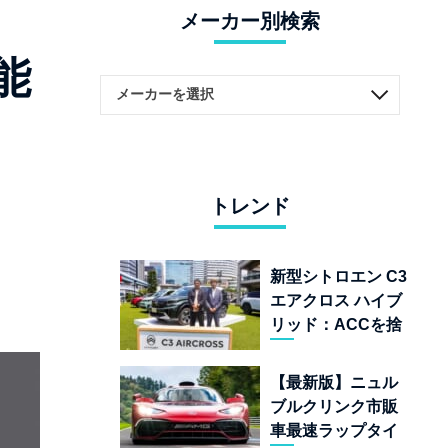
メーカー別検索
能
トレンド
新型シトロエン C3
エアクロス ハイブ
リッド：ACCを捨
てて「魔法の絨
毯」を手に入れた
【最新版】ニュル
フランスの異端児
ブルクリンク市販
車最速ラップタイ