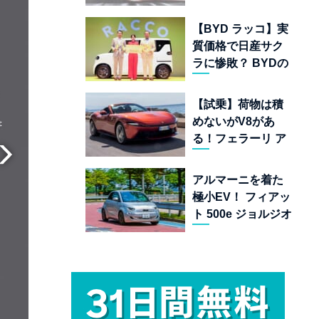
ムランキング 上位
22台を一挙公開
【BYD ラッコ】実
質価格で日産サク
ラに惨敗？ BYDの
軽EVが挑む「補助
金ドーピング」の
【試乗】荷物は積
異常な世界
めないがV8があ
る！フェラーリ ア
マルフィ スパイダ
ーが証明する純内
アルマーニを着た
燃機関オープンカ
極小EV！ フィアッ
ーの至福
ト 500e ジョルジオ
アルマーニ コレク
ターズ エディショ
ン試乗