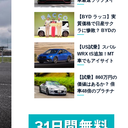
車最速ラップタイ
ムランキング 上位
22台を一挙公開
【BYD ラッコ】実
質価格で日産サク
ラに惨敗？ BYDの
軽EVが挑む「補助
金ドーピング」の
【US試乗】スバル
異常な世界
WRX tS追加！MT
車でもアイサイト
完備の最後の純ガ
ソリンAWDスポー
【試乗】860万円の
ツセダン
価値はあるか？ 倍
率48倍のプラチナ
チケット「マツダ
スピリットレーシ
ング ロードスター
12R」が魅せる究
極の人馬一体