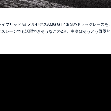
イブリッド vs メルセデスAMG GT 4dr Sのドラッグレースを
ネスシーンでも活躍できそうなこの2台、中身はそうとう野獣的