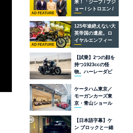
来！「ジープ / プジ
テメラリオ /ベント
ョー / シトロエン /
レー スーパースポ
AD FEATURE
フィアット / アバル
ーツ
ト足立」はクルマ
125年途絶えない大
のセレクトショッ
英帝国の遺産。ロ
プである
イヤルエンフィー
AD FEATURE
ルド責任者に訊
く、新型
【試乗】2つの顔を
「BULLET 650」
持つ1923ccの怪
と“時間の質”を愛
物。ハーレーダビ
する理由
ッドソン「ミルウ
ォーキーエイト
ケータハム東京／
117」の深淵を覗く
モーガンカーズ東
京・青山ショール
ームが売るのは
「移動手段」では
【日本語字幕】ケ
なく「人生」だ
ン ブロックと一緒