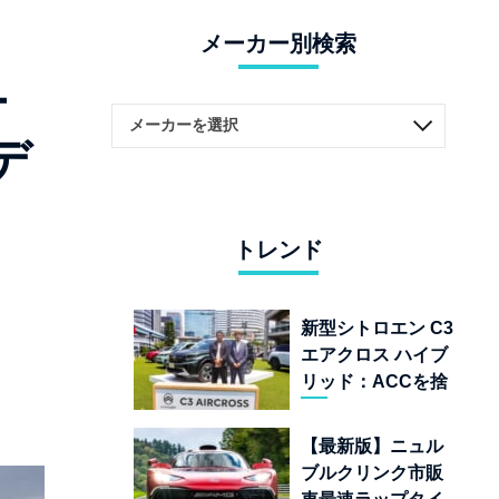
メーカー別検索
ナ
デ
トレンド
新型シトロエン C3
エアクロス ハイブ
リッド：ACCを捨
てて「魔法の絨
毯」を手に入れた
【最新版】ニュル
フランスの異端児
ブルクリンク市販