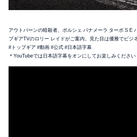
アウトバーンの暗殺者、ポルシェ パナメーラ ターボ S E ハ
プギアTVのロリー レイドがご案内。見た目は優雅でビジ
#トップギア #動画 #公式 #日本語字幕
＊YouTubeでは日本語字幕をオンにしてお楽しみください