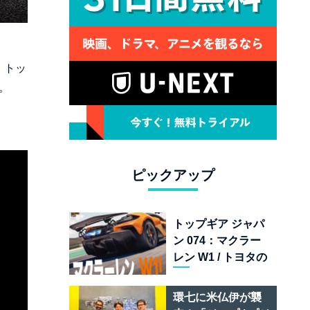
、トッ
。
ピックアップ
トップギア ジャパ
ン 074：マクラー
レン W1 / トヨタの
次世代スポーツカ
ー戦略 /フェラーリ
環七に米仏伊が襲
849 テスタロッサ /