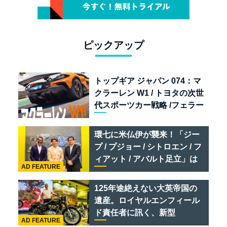
ピックアップ
トップギア ジャパン 074：マ
クラーレン W1 / トヨタの次世
代スポーツカー戦略 /フェラー
リ 849 テスタロッサ /テメラ
リオ /ベントレー スーパース
環七に米仏伊が襲来！「ジー
ポーツ
プ / プジョー / シトロエン / フ
ィアット / アバルト足立」は
AD FEATURE
クルマのセレクトショップで
ある
125年途絶えない大英帝国の
遺産。ロイヤルエンフィール
ド責任者に訊く、新型
AD FEATURE
「BULLET 650」と“時間の