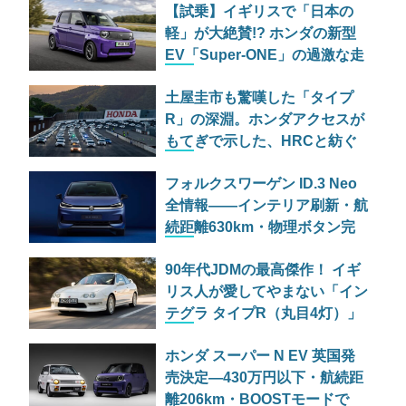
【試乗】イギリスで「日本の
軽」が大絶賛!? ホンダの新型
EV「Super-ONE」の過激な走
りっぷり
土屋圭市も驚嘆した「タイプ
R」の深淵。ホンダアクセスが
もてぎで示した、HRCと紡ぐ
空力の未来
フォルクスワーゲン ID.3 Neo
全情報——インテリア刷新・航
続距離630km・物理ボタン完
全復活で「本物のVW」が帰っ
90年代JDMの最高傑作！ イギ
てきた
リス人が愛してやまない「イン
テグラ タイプR（丸目4灯）」
の伝説を振り返る
ホンダ スーパー N EV 英国発
売決定—430万円以下・航続距
離206km・BOOSTモードで