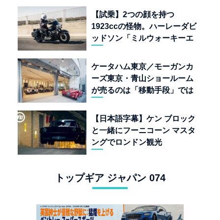
質”を愛する理由
【試乗】2つの顔を持つ
1923ccの怪物。ハーレーダビ
ッドソン「ミルウォーキーエ
イト117」の深淵を覗く
ケータハム東京／モーガンカ
ーズ東京・青山ショールーム
が売るのは「移動手段」では
なく「人生」だ
【日本語字幕】ケン ブロック
と一緒にフーニコーン マスタ
ングでロンドン観光
トップギア ジャパン 074