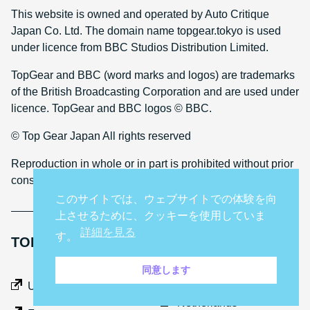
This website is owned and operated by Auto Critique
Japan Co. Ltd. The domain name topgear.tokyo is used
under licence from BBC Studios Distribution Limited.
TopGear and BBC (word marks and logos) are trademarks
of the British Broadcasting Corporation and are used under
licence. TopGear and BBC logos © BBC.
© Top Gear Japan All rights reserved
Reproduction in whole or in part is prohibited without prior
consent
このサイトでは、ウェブサイトでの体験を向
上させるために、クッキーを使用していま
詳細を見る
す。
TOP GEAR INTERNATIONAL SITES
同意します
Middle East
UK
Netherlands