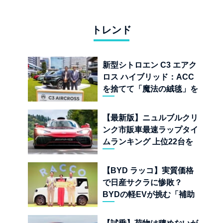
トレンド
新型シトロエン C3 エアク
ロス ハイブリッド：ACC
を捨てて「魔法の絨毯」を
手に入れたフランスの異端
児
【最新版】ニュルブルクリ
ンク市販車最速ラップタイ
ムランキング 上位22台を
一挙公開
【BYD ラッコ】実質価格
で日産サクラに惨敗？
BYDの軽EVが挑む「補助
金ドーピング」の異常な世
界