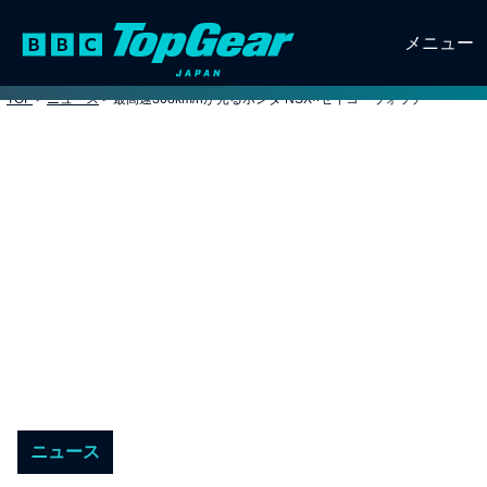
メニュー
TOP
>
ニュース
>
最高速308km/hが光るホンダ NSX×セイコーウォッチ
ニュース