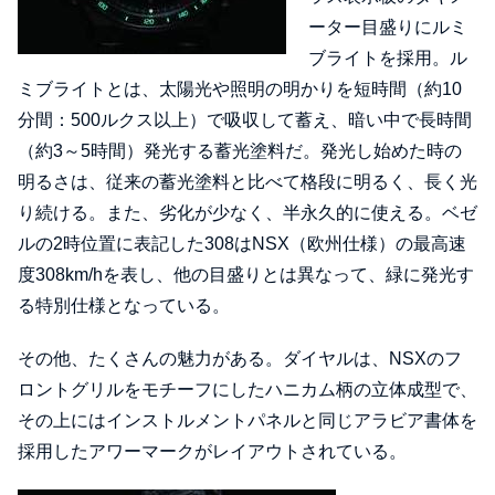
ーター目盛りにルミ
ブライトを採用。ル
ミブライトとは、太陽光や照明の明かりを短時間（約10
分間：500ルクス以上）で吸収して蓄え、暗い中で長時間
（約3～5時間）発光する蓄光塗料だ。発光し始めた時の
明るさは、従来の蓄光塗料と比べて格段に明るく、長く光
り続ける。また、劣化が少なく、半永久的に使える。ベゼ
ルの2時位置に表記した308はNSX（欧州仕様）の最高速
度308km/hを表し、他の目盛りとは異なって、緑に発光す
る特別仕様となっている。
その他、たくさんの魅力がある。ダイヤルは、NSXのフ
ロントグリルをモチーフにしたハニカム柄の立体成型で、
その上にはインストルメントパネルと同じアラビア書体を
採用したアワーマークがレイアウトされている。