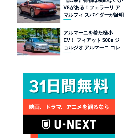
【試乗】荷物は積めないが
V8がある！フェラーリ ア
マルフィ スパイダーが証明
する純内燃機関オープンカ
ーの至福
アルマーニを着た極小
EV！ フィアット 500e ジ
ョルジオ アルマーニ コレ
クターズ エディション試乗