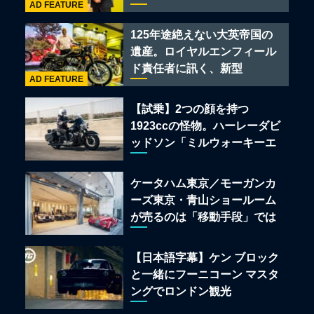
AD FEATURE
クルマのセレクトショップで
ある
125年途絶えない大英帝国の
遺産。ロイヤルエンフィール
ド責任者に訊く、新型
AD FEATURE
「BULLET 650」と“時間の
質”を愛する理由
【試乗】2つの顔を持つ
1923ccの怪物。ハーレーダビ
ッドソン「ミルウォーキーエ
イト117」の深淵を覗く
ケータハム東京／モーガンカ
ーズ東京・青山ショールーム
が売るのは「移動手段」では
なく「人生」だ
【日本語字幕】ケン ブロック
と一緒にフーニコーン マスタ
ングでロンドン観光