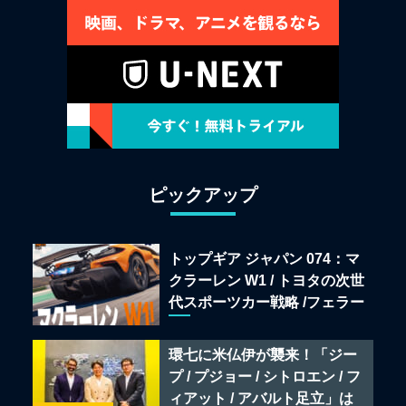
ピックアップ
トップギア ジャパン 074：マ
クラーレン W1 / トヨタの次世
代スポーツカー戦略 /フェラー
リ 849 テスタロッサ /テメラ
リオ /ベントレー スーパース
環七に米仏伊が襲来！「ジー
ポーツ
プ / プジョー / シトロエン / フ
ィアット / アバルト足立」は