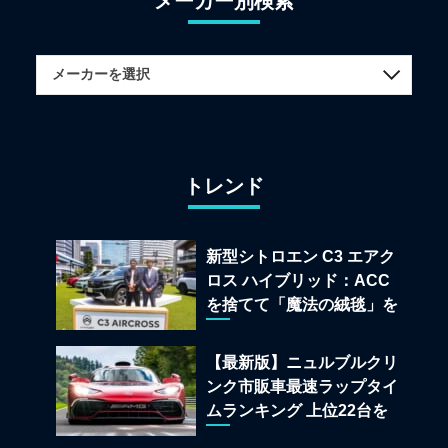
メーカー別検索
トレンド
新型シトロエン C3 エアク
ロス ハイブリッド：ACC
を捨てて「魔法の絨毯」を
手に入れたフランスの異端
児
【最新版】ニュルブルクリ
ンク市販車最速ラップタイ
ムランキング 上位22台を
一挙公開