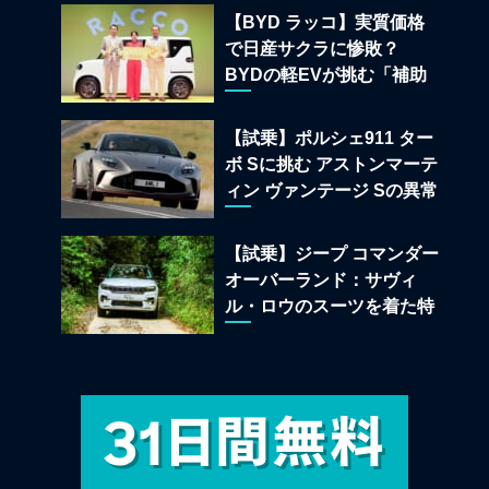
【BYD ラッコ】実質価格
で日産サクラに惨敗？
BYDの軽EVが挑む「補助
金ドーピング」の異常な世
界
【試乗】ポルシェ911 ター
ボ Sに挑む アストンマーテ
ィン ヴァンテージ Sの異常
な680psと古典的RWDの
狂気
【試乗】ジープ コマンダー
オーバーランド：サヴィ
ル・ロウのスーツを着た特
殊部隊：7座の野獣が林道
で牙を剥く