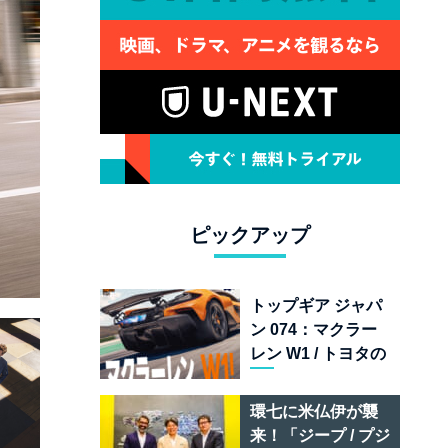
ピックアップ
トップギア ジャパ
ン 074：マクラー
レン W1 / トヨタの
次世代スポーツカ
ー戦略 /フェラーリ
環七に米仏伊が襲
849 テスタロッサ /
来！「ジープ / プジ