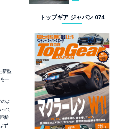
スタングでロンド
ン観光
トップギア ジャパン 074
、
た新型
性を一
ツのよ
もって
行距離
はず