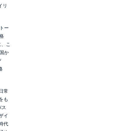
イリ
ートー
格
らに、こ
国か
び
格
日常
をも
バス
ザイ
時代