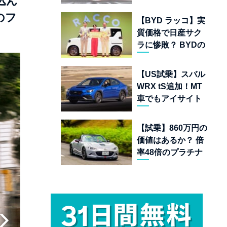
込ん
ムランキング 上位
22台を一挙公開
のフ
【BYD ラッコ】実
質価格で日産サク
ラに惨敗？ BYDの
軽EVが挑む「補助
金ドーピング」の
【US試乗】スバル
異常な世界
WRX tS追加！MT
車でもアイサイト
完備の最後の純ガ
ソリンAWDスポー
【試乗】860万円の
ツセダン
価値はあるか？ 倍
率48倍のプラチナ
チケット「マツダ
スピリットレーシ
ング ロードスター
12R」が魅せる究
極の人馬一体