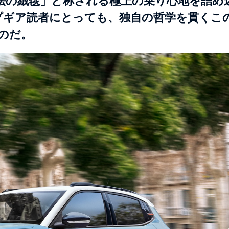
法の絨毯」と称される極上の乗り心地を詰め
プギア読者にとっても、独自の哲学を貫くこ
のだ。