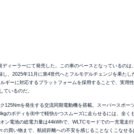
ロエン正規ディーラーにて発売した。この車のベースとなっているのは
録し、2025年11月に第4世代へとフルモデルチェンジを果たし
ネルギーに対応するプラットフォームを採用することで、実用
しているのだ。
トルク125Nmを発生する交流同期電動機を搭載。スーパースポー
70kgのボディを街中で軽快かつスムーズに走らせるには、全く
ン電池の総電力量は44kWhで、WLTCモードでの一充電走
日々の買い物まで、航続距離への不安を感じることなくこなせる