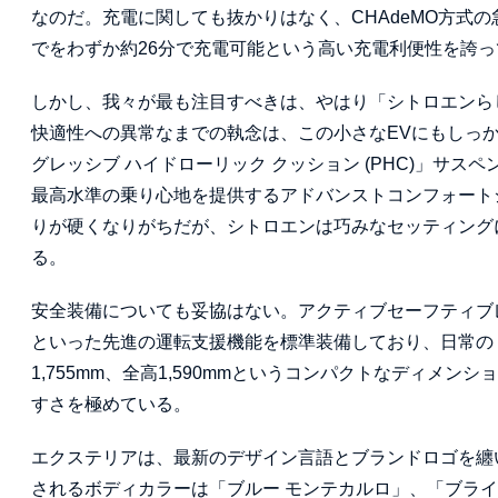
なのだ。充電に関しても抜かりはなく、CHAdeMO方式の急
でをわずか約26分で充電可能という高い充電利便性を誇
しかし、我々が最も注目すべきは、やはり「シトロエンら
快適性への異常なまでの執念は、この小さなEVにもしっ
グレッシブ ハイドローリック クッション (PHC)」サ
最高水準の乗り心地を提供するアドバンストコンフォート
りが硬くなりがちだが、シトロエンは巧みなセッティング
る。
安全装備についても妥協はない。アクティブセーフティブ
といった先進の運転支援機能を標準装備しており、日常のド
1,755mm、全高1,590mmというコンパクトなディ
すさを極めている。
エクステリアは、最新のデザイン言語とブランドロゴを纏
されるボディカラーは「ブルー モンテカルロ」、「ブライ