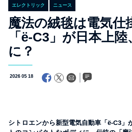
エレクトリック
ニュース
魔法の絨毯は電気仕
「ë-C3」が日本上
に？
2026 05 18
シトロエンから新型電気自動車「ë-C3