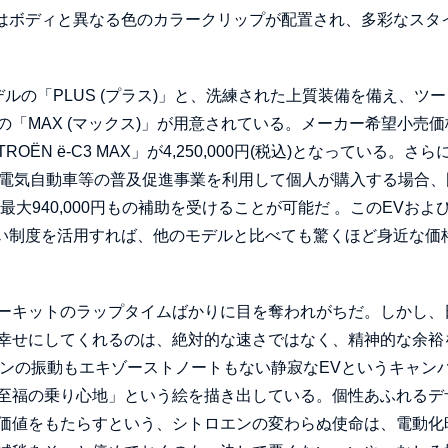
にはボディと異なる色のカラークリップが配置され、多彩なスタ
の「PLUS (プラス)」と、洗練された上質装備を備え、ツ
「MAX (マックス)」が用意されている。メーカー希望小売価
CITROËN ë-C3 MAX」が4,250,000円(税込)となっている。さ
の電気自動車等の普及促進事業を利用して個人が購入する場合、
て、最大940,000円もの補助を受けることが可能だ 。このEVおよ
厚い制度を活用すれば、他のモデルと比べても驚くほど身近な価
ーキットのラップタイムばかりに目を奪われがちだ。しかし、
幸せにしてくれるのは、絶対的な速さではなく、精神的な余裕
ジンの振動もエキゾーストノートもない静寂なEVというキャン
至福の乗り心地」という絵を描き出している。個性あふれるデ
価値をもたらすという、シトロエンの変わらぬ使命は、電動化