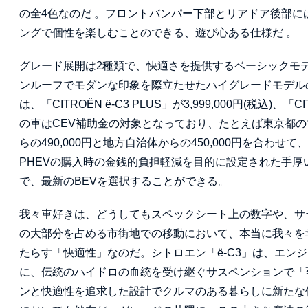
の全4色なのだ 。フロントバンパー下部とリアドア後部
ングで個性を楽しむことのできる、遊び心ある仕様だ 。
グレード展開は2種類で、快適さを提供するベーシックモデル
ンルーフでモダンな印象を際立たせたハイグレードモデルの
は、「CITROËN ë-C3 PLUS」が3,999,000円(税込)、「
の車はCEV補助金の対象となっており、たとえば東京都
らの490,000円と地方自治体からの450,000円を合わせ
PHEVの購入時の金銭的負担軽減を目的に設定された手
で、最新のBEVを選択することができる。
我々車好きは、どうしてもスペックシート上の数字や、サ
の大部分を占める市街地での移動において、本当に我々を
たらす「快適性」なのだ。シトロエン「ë-C3」は、エン
に、伝統のハイドロの血統を受け継ぐサスペンションで「
ンと快適性を追求した設計でクルマのある暮らしに新たな