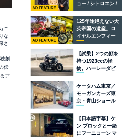
テメラリオ /ベント
ョー / シトロエン /
レー スーパースポ
AD FEATURE
フィアット / アバル
ーツ
ト足立」はクルマ
125年途絶えない大
のセレクトショッ
カニ
英帝国の遺産。ロ
プである
りな
イヤルエンフィー
AD FEATURE
深さ
ルド責任者に訊
く、新型
【試乗】2つの顔を
「BULLET 650」
、独創
持つ1923ccの怪
と“時間の質”を愛
の伝
物。ハーレーダビ
する理由
なるア
ッドソン「ミルウ
ォーキーエイト
ケータハム東京／
117」の深淵を覗く
モーガンカーズ東
京・青山ショール
ームが売るのは
「移動手段」では
【日本語字幕】ケ
なく「人生」だ
ン ブロックと一緒
にフーニコーン マ