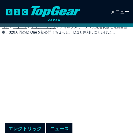
メニュー
TOP
>
ニュース
>
エレクトリック
>
フォルクスワーゲンの最も安価な電気自動
車、320万円のID.Oneを初公開！ちょっと、ID.2と判別しにくいけど…
エレクトリック
ニュース