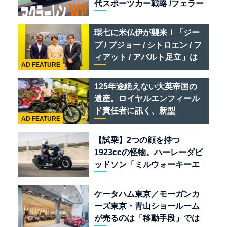
代スポーツカー戦略 /フェラー
リ 849 テスタロッサ /テメラ
リオ /ベントレー スーパース
環七に米仏伊が襲来！「ジー
ポーツ
プ / プジョー / シトロエン / フ
ィアット / アバルト足立」は
AD FEATURE
クルマのセレクトショップで
ある
125年途絶えない大英帝国の
遺産。ロイヤルエンフィール
ド責任者に訊く、新型
AD FEATURE
「BULLET 650」と“時間の
質”を愛する理由
【試乗】2つの顔を持つ
1923ccの怪物。ハーレーダビ
ッドソン「ミルウォーキーエ
イト117」の深淵を覗く
ケータハム東京／モーガンカ
ーズ東京・青山ショールーム
が売るのは「移動手段」では