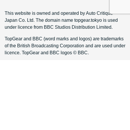
This website is owned and operated by Auto Critique
Japan Co. Ltd. The domain name topgear.tokyo is used
under licence from BBC Studios Distribution Limited.
TopGear and BBC (word marks and logos) are trademarks
of the British Broadcasting Corporation and are used under
licence. TopGear and BBC logos © BBC.
© Top Gear Japan All rights reserved
Reproduction in whole or in part is prohibited without prior
consent
TOP GEAR INTERNATIONAL SITES
Middle East
UK