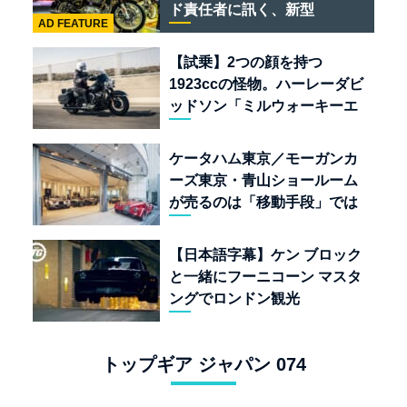
ド責任者に訊く、新型
AD FEATURE
「BULLET 650」と“時間の
質”を愛する理由
【試乗】2つの顔を持つ
1923ccの怪物。ハーレーダビ
ッドソン「ミルウォーキーエ
イト117」の深淵を覗く
ケータハム東京／モーガンカ
ーズ東京・青山ショールーム
が売るのは「移動手段」では
なく「人生」だ
【日本語字幕】ケン ブロック
と一緒にフーニコーン マスタ
ングでロンドン観光
トップギア ジャパン 074