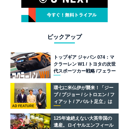
ピックアップ
トップギア ジャパン 074：マ
クラーレン W1 / トヨタの次世
代スポーツカー戦略 /フェラー
リ 849 テスタロッサ /テメラ
リオ /ベントレー スーパース
環七に米仏伊が襲来！「ジー
ポーツ
プ / プジョー / シトロエン / フ
ィアット / アバルト足立」は
AD FEATURE
クルマのセレクトショップで
ある
125年途絶えない大英帝国の
遺産。ロイヤルエンフィール