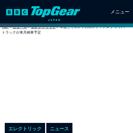
メニュー
TOP
>
ニュース
>
エレクトリック
>
今度こそホントのホント！テスラ サイバー
トラックが来月納車予定
エレクトリック
ニュース