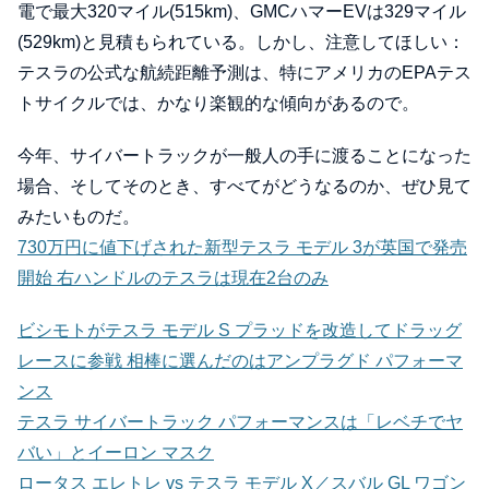
電で最大320マイル(515km)、GMCハマーEVは329マイル
(529km)と見積もられている。しかし、注意してほしい：
テスラの公式な航続距離予測は、特にアメリカのEPAテス
トサイクルでは、かなり楽観的な傾向があるので。
今年、サイバートラックが一般人の手に渡ることになった
場合、そしてそのとき、すべてがどうなるのか、ぜひ見て
みたいものだ。
730万円に値下げされた新型テスラ モデル 3が英国で発売
開始 右ハンドルのテスラは現在2台のみ
ビシモトがテスラ モデル S プラッドを改造してドラッグ
レースに参戦 相棒に選んだのはアンプラグド パフォーマ
ンス
テスラ サイバートラック パフォーマンスは「レベチでヤ
バい」とイーロン マスク
ロータス エレトレ vs テスラ モデル X／スバル GL ワゴン