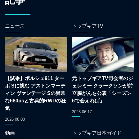
記事
ニュース
トップギアTV
【試乗】ポルシェ911 ター
元トップギアTV司会者のジ
ボ Sに挑む アストンマーテ
ェレミー クラークソンが前
ィン ヴァンテージ Sの異常
立腺がんを公表「シーズン
な680psと古典的RWDの狂
6で会えれば」
気
2026 06 17
2026 08 08
動画
トップギア日本ガイド