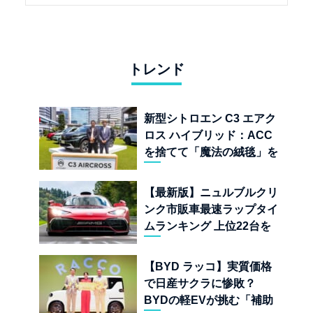
トレンド
新型シトロエン C3 エアク
ロス ハイブリッド：ACC
を捨てて「魔法の絨毯」を
手に入れたフランスの異端
児
【最新版】ニュルブルクリ
ンク市販車最速ラップタイ
ムランキング 上位22台を
一挙公開
【BYD ラッコ】実質価格
で日産サクラに惨敗？
BYDの軽EVが挑む「補助