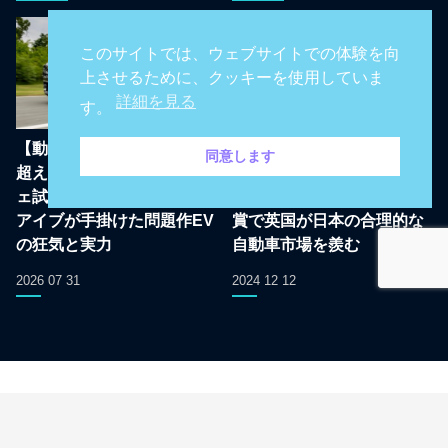
このサイトでは、ウェブサイトでの体験を向
上させるために、クッキーを使用していま
詳細を見る
す。
【動画あり：価格は1億円
日本のカーオブザイヤーは
同意します
超え？】フェラーリ ルーチ
やっぱりMPVだって！5/6/7
ェ試乗！元Appleジョニー
人乗りのホンダ フリード受
アイブが手掛けた問題作EV
賞で英国が日本の合理的な
の狂気と実力
自動車市場を羨む
2026 07 31
2024 12 12