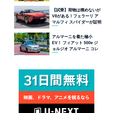
金ドーピング」の異常な世
界
【試乗】荷物は積めないが
V8がある！フェラーリ ア
マルフィ スパイダーが証明
する純内燃機関オープンカ
ーの至福
アルマーニを着た極小
EV！ フィアット 500e ジ
ョルジオ アルマーニ コレ
クターズ エディション試乗