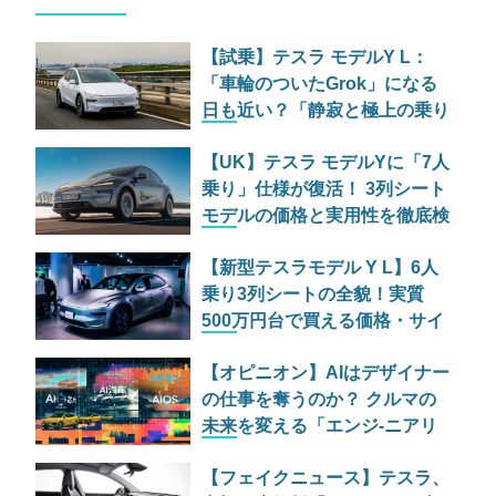
【試乗】テスラ モデルY L：
「車輪のついたGrok」になる
日も近い？「静寂と極上の乗り
心地」を生む電子制御サスペン
【UK】テスラ モデルYに「7人
ションの魔法
乗り」仕様が復活！ 3列シート
モデルの価格と実用性を徹底検
証
【新型テスラモデル Y L】6人
乗り3列シートの全貌！実質
500万円台で買える価格・サイ
ズ・航続距離788kmの圧倒的
【オピニオン】AIはデザイナー
スペックを解説
の仕事を奪うのか？ クルマの
未来を変える「エンジ-ニアリ
ングAI」の正体
【フェイクニュース】テスラ、