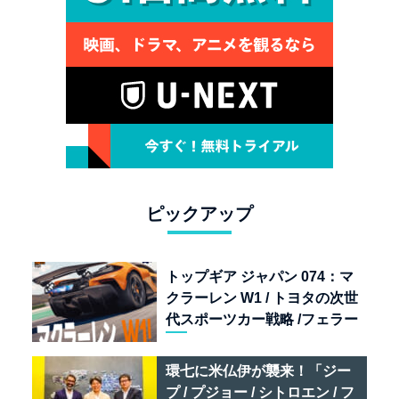
ピックアップ
トップギア ジャパン 074：マ
クラーレン W1 / トヨタの次世
代スポーツカー戦略 /フェラー
リ 849 テスタロッサ /テメラ
リオ /ベントレー スーパース
環七に米仏伊が襲来！「ジー
ポーツ
プ / プジョー / シトロエン / フ