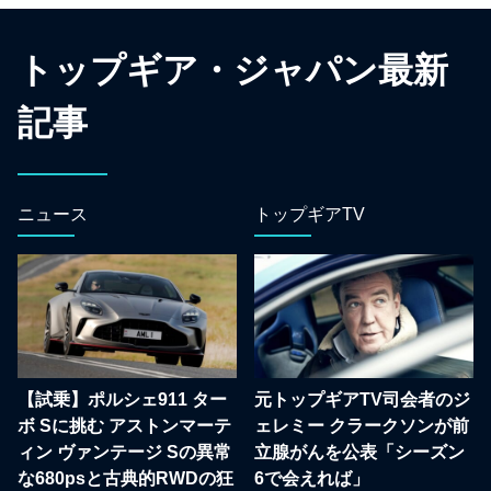
トップギア・ジャパン最新
記事
ニュース
トップギアTV
【試乗】ポルシェ911 ター
元トップギアTV司会者のジ
ボ Sに挑む アストンマーテ
ェレミー クラークソンが前
ィン ヴァンテージ Sの異常
立腺がんを公表「シーズン
な680psと古典的RWDの狂
6で会えれば」