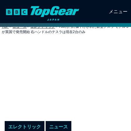
メニュー
TOP
>
ニュース
>
エレクトリック
>
730万円に値下げされた新型テスラ モデル 3
が英国で発売開始 右ハンドルのテスラは現在2台のみ
エレクトリック
ニュース