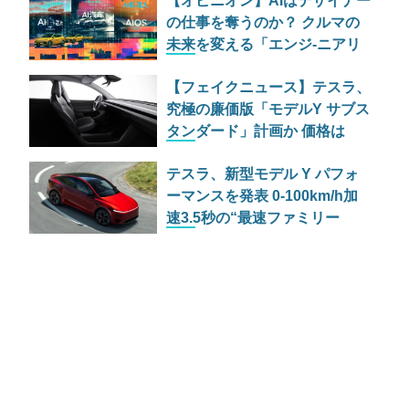
【オピニオン】AIはデザイナー
スペックを解説
の仕事を奪うのか？ クルマの
未来を変える「エンジ-ニアリ
ングAI」の正体
【フェイクニュース】テスラ、
究極の廉価版「モデルY サブス
タンダード」計画か 価格は
1000ドル安
テスラ、新型モデル Y パフォ
ーマンスを発表 0-100km/h加
速3.5秒の“最速ファミリー
SUV”