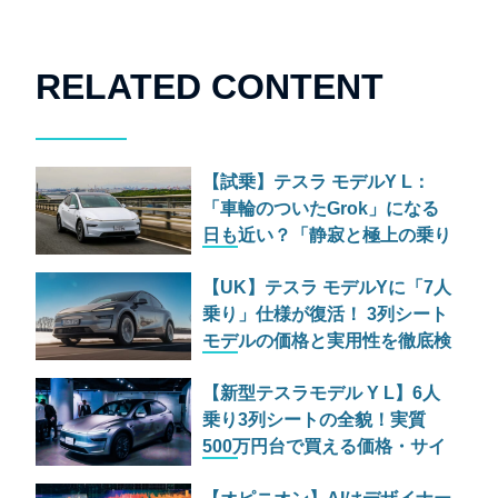
RELATED CONTENT
【試乗】テスラ モデルY L：
「車輪のついたGrok」になる
日も近い？「静寂と極上の乗り
心地」を生む電子制御サスペン
【UK】テスラ モデルYに「7人
ションの魔法
乗り」仕様が復活！ 3列シート
モデルの価格と実用性を徹底検
証
【新型テスラモデル Y L】6人
乗り3列シートの全貌！実質
500万円台で買える価格・サイ
ズ・航続距離788kmの圧倒的