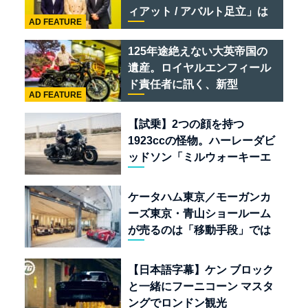
ィアット / アバルト足立」は
AD FEATURE
クルマのセレクトショップで
ある
125年途絶えない大英帝国の
遺産。ロイヤルエンフィール
ド責任者に訊く、新型
AD FEATURE
「BULLET 650」と“時間の
質”を愛する理由
【試乗】2つの顔を持つ
1923ccの怪物。ハーレーダビ
ッドソン「ミルウォーキーエ
イト117」の深淵を覗く
ケータハム東京／モーガンカ
ーズ東京・青山ショールーム
が売るのは「移動手段」では
なく「人生」だ
【日本語字幕】ケン ブロック
と一緒にフーニコーン マスタ
ングでロンドン観光