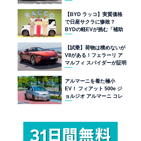
一挙公開
【BYD ラッコ】実質価格
で日産サクラに惨敗？
BYDの軽EVが挑む「補助
金ドーピング」の異常な世
界
【試乗】荷物は積めないが
V8がある！フェラーリ ア
マルフィ スパイダーが証明
する純内燃機関オープンカ
ーの至福
アルマーニを着た極小
EV！ フィアット 500e ジ
ョルジオ アルマーニ コレ
クターズ エディション試乗