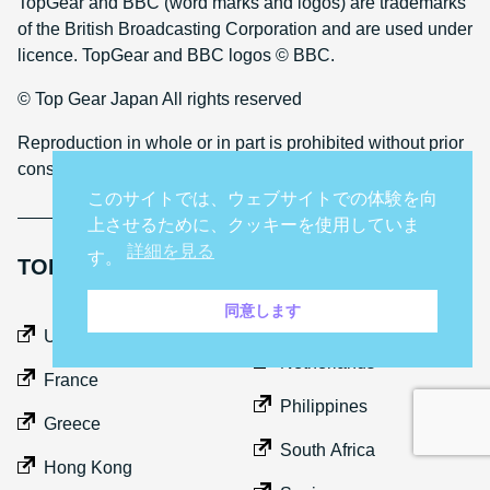
TopGear and BBC (word marks and logos) are trademarks
of the British Broadcasting Corporation and are used under
licence. TopGear and BBC logos © BBC.
© Top Gear Japan All rights reserved
Reproduction in whole or in part is prohibited without prior
consent
このサイトでは、ウェブサイトでの体験を向
上させるために、クッキーを使用していま
詳細を見る
す。
TOP GEAR INTERNATIONAL SITES
同意します
Middle East
UK
Netherlands
France
Philippines
Greece
South Africa
Hong Kong