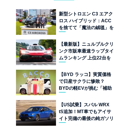
新型シトロエン C3 エアク
ロス ハイブリッド：ACC
を捨てて「魔法の絨毯」を
手に入れたフランスの異端
児
【最新版】ニュルブルクリ
ンク市販車最速ラップタイ
ムランキング 上位22台を
一挙公開
【BYD ラッコ】実質価格
で日産サクラに惨敗？
BYDの軽EVが挑む「補助
金ドーピング」の異常な世
界
【US試乗】スバル WRX
tS追加！MT車でもアイサ
イト完備の最後の純ガソリ
ンAWDスポーツセダン