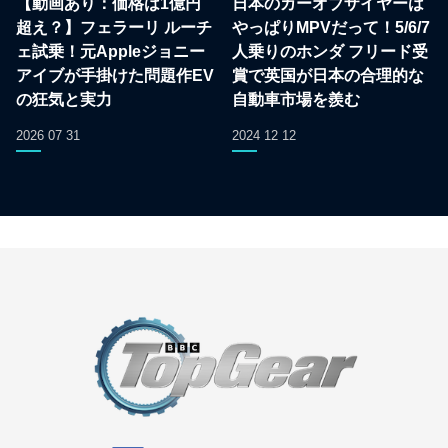
【動画あり：価格は1億円
日本のカーオブザイヤーは
超え？】フェラーリ ルーチ
やっぱりMPVだって！5/6/7
ェ試乗！元Appleジョニー
人乗りのホンダ フリード受
アイブが手掛けた問題作EV
賞で英国が日本の合理的な
の狂気と実力
自動車市場を羨む
2026 07 31
2024 12 12