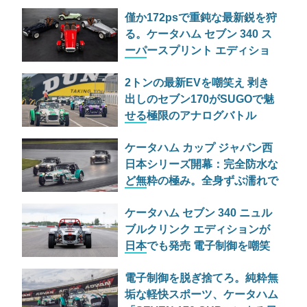
アウト劇
僅か172psで重鈍な最新鋭を狩
る。ケータハム セブン 340 ス
ーパースプリント エディショ
ン、特別仕様の痛快なる下剋上
2トンの最新EVを嘲笑え 剥き
出しのセブン170がSUGOで魅
せる極限のアナログバトル
ケータハム カップ ジャパン西
日本シリーズ開幕：完全防水な
ど無粋の極み。全身ずぶ濡れで
ニヤつく英国的アナログ至上主
ケータハム セブン 340 ニュル
義の狂宴
ブルクリンク エディションが
日本でも発売 電子制御を嘲笑
う英国産・緑の地獄行き片道切
電子制御を脱ぎ捨てろ。純粋無
符
垢な軽快スポーツ、ケータハム