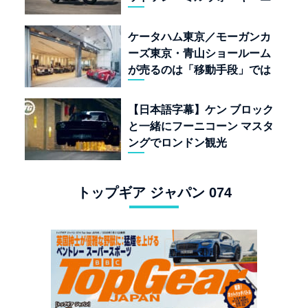
イト117」の深淵を覗く
ケータハム東京／モーガンカ
ーズ東京・青山ショールーム
が売るのは「移動手段」では
なく「人生」だ
【日本語字幕】ケン ブロック
と一緒にフーニコーン マスタ
ングでロンドン観光
トップギア ジャパン 074