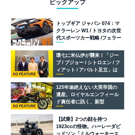
ピックアップ
トップギア ジャパン 074：マ
クラーレン W1 / トヨタの次世
代スポーツカー戦略 /フェラー
リ 849 テスタロッサ /テメラ
リオ /ベントレー スーパース
環七に米仏伊が襲来！「ジー
ポーツ
プ / プジョー / シトロエン / フ
ィアット / アバルト足立」は
AD FEATURE
クルマのセレクトショップで
ある
125年途絶えない大英帝国の
遺産。ロイヤルエンフィール
ド責任者に訊く、新型
AD FEATURE
「BULLET 650」と“時間の
質”を愛する理由
【試乗】2つの顔を持つ
1923ccの怪物。ハーレーダビ
ッドソン「ミルウォーキーエ