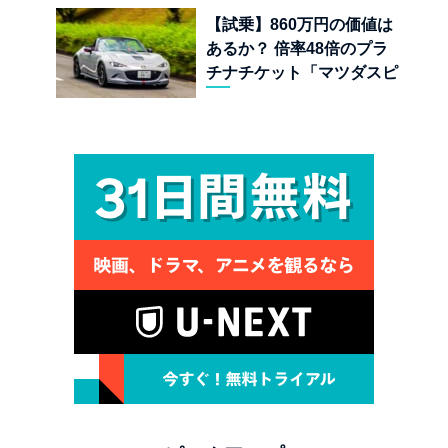
【試乗】860万円の価値は
あるか？ 倍率48倍のプラ
チナチケット「マツダスピ
リットレーシング ロードス
ター 12R」が魅せる究極の
人馬一体