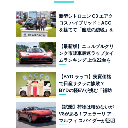
新型シトロエン C3 エアク
ロス ハイブリッド：ACC
を捨てて「魔法の絨毯」を
手に入れたフランスの異端
児
【最新版】ニュルブルクリ
ンク市販車最速ラップタイ
ムランキング 上位22台を
一挙公開
【BYD ラッコ】実質価格
で日産サクラに惨敗？
BYDの軽EVが挑む「補助
金ドーピング」の異常な世
界
【試乗】荷物は積めないが
V8がある！フェラーリ ア
マルフィ スパイダーが証明
する純内燃機関オープンカ