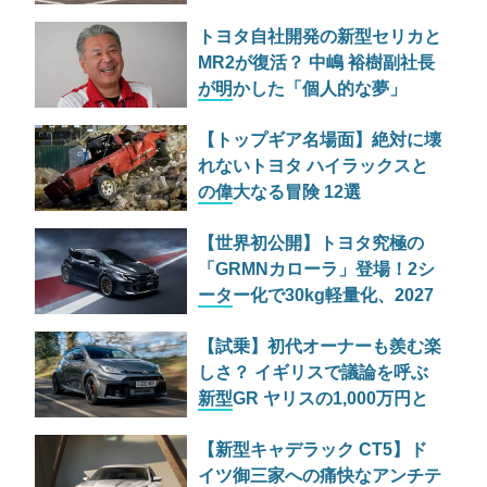
迫る
トヨタ自社開発の新型セリカと
MR2が復活？ 中嶋 裕樹副社長
が明かした「個人的な夢」
【トップギア名場面】絶対に壊
れないトヨタ ハイラックスと
の偉大なる冒険 12選
【世界初公開】トヨタ究極の
「GRMNカローラ」登場！2シ
ーター化で30kg軽量化、2027
年日本発売へ
【試乗】初代オーナーも羨む楽
しさ？ イギリスで議論を呼ぶ
新型GR ヤリスの1,000万円と
いう価格設
【新型キャデラック CT5】ド
イツ御三家への痛快なアンチテ