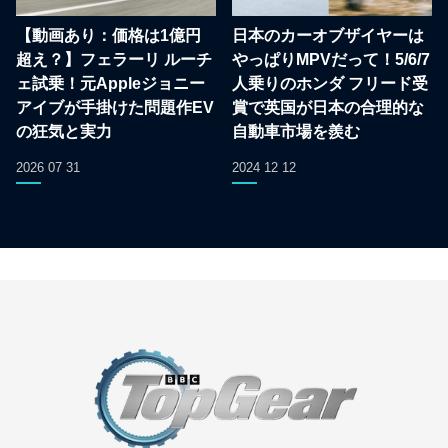
【動画あり：価格は1億円
日本のカーオブザイヤーは
超え？】フェラーリ ルーチ
やっぱりMPVだって！5/6/7
ェ試乗！元Appleジョニー
人乗りのホンダ フリード受
アイブが手掛けた問題作EV
賞で英国が日本の合理的な
の狂気と実力
自動車市場を羨む
2026 07 31
2024 12 12