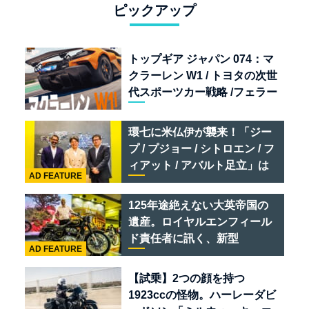
ピックアップ
トップギア ジャパン 074：マ
クラーレン W1 / トヨタの次世
代スポーツカー戦略 /フェラー
リ 849 テスタロッサ /テメラ
リオ /ベントレー スーパース
環七に米仏伊が襲来！「ジー
ポーツ
プ / プジョー / シトロエン / フ
ィアット / アバルト足立」は
AD FEATURE
クルマのセレクトショップで
ある
125年途絶えない大英帝国の
遺産。ロイヤルエンフィール
ド責任者に訊く、新型
AD FEATURE
「BULLET 650」と“時間の
質”を愛する理由
【試乗】2つの顔を持つ
1923ccの怪物。ハーレーダビ