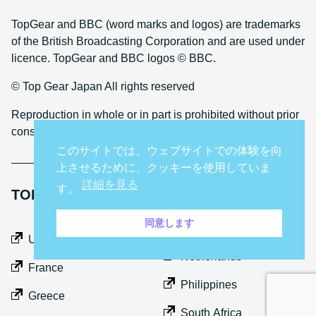
TopGear and BBC (word marks and logos) are trademarks
of the British Broadcasting Corporation and are used under
licence. TopGear and BBC logos © BBC.
© Top Gear Japan All rights reserved
Reproduction in whole or in part is prohibited without prior
consent
このサイトでは、ウェブサイトでの体験を向
上させるために、クッキーを使用していま
詳細を見る
す。
TOP GEAR INTERNATIONAL SITES
同意します
Middle East
UK
Netherlands
France
Philippines
Greece
South Africa