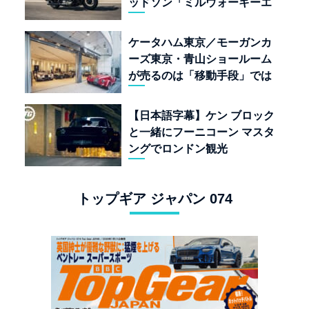
ッドソン「ミルウォーキーエ
イト117」の深淵を覗く
ケータハム東京／モーガンカ
ーズ東京・青山ショールーム
が売るのは「移動手段」では
なく「人生」だ
【日本語字幕】ケン ブロック
と一緒にフーニコーン マスタ
ングでロンドン観光
トップギア ジャパン 074