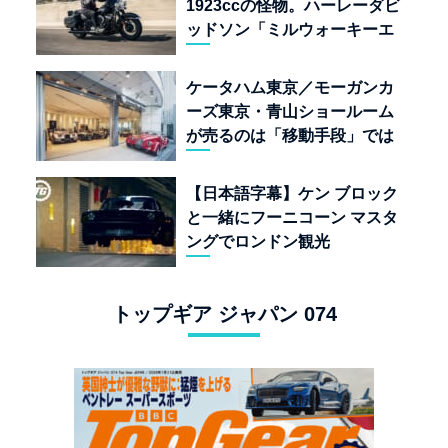
1923ccの怪物。ハーレーダビ
ッドソン「ミルウォーキーエ
イト117」の深淵を覗く
ケータハム東京／モーガンカ
ーズ東京・青山ショールーム
が売るのは「移動手段」では
なく「人生」だ
【日本語字幕】ケン ブロック
と一緒にフーニコーン マスタ
ングでロンドン観光
トップギア ジャパン 074