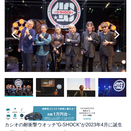
カシオの耐衝撃ウオッチ“G-SHOCK”が2023年4⽉に誕⽣