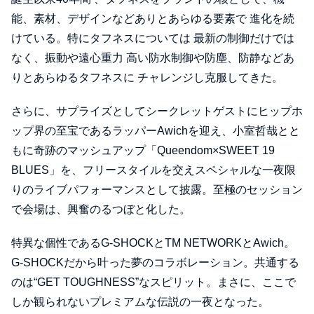
能、素材、デザインなどありとあらゆる要素で 進化を続
けている。特にタフネスについては 最新の制御だけでは
なく、振動や遠心重力 高い防水制御や防塵、防静などあ
りとあらゆるタフネスに チャレンジし克服してきた。
さらに、サプライズとしてシークレットゲストにヒップホ
ップ界の⾄宝であるラッパーAwichを迎え、⼩室哲哉とと
もに奇跡のマッシュアップ「Queendom×SWEET 19
BLUES」を、フリースタイルを交えスペシャルな⼀夜限
りのライブパフォーマンスとして披露。⾄極のセッション
で会場は、興奮のるつぼと化した。
特異な個性であるG-SHOCKとTM NETWORKとAwich。
G-SHOCKだから叶った夢のコラボレーション。共通する
のは“GET TOUGHNESS”なスピリット。まさに、ここで
しか観られないプレミアムな伝説の⼀夜となった。