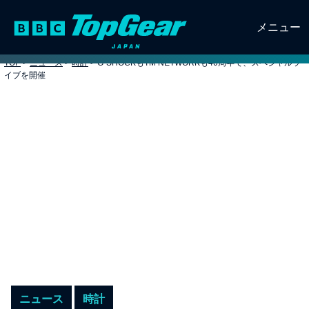
メニュー
TOP
>
ニュース
>
時計
>
G-SHOCKもTM NETWORKも40周年で、スペシャルラ
イブを開催
ニュース
時計