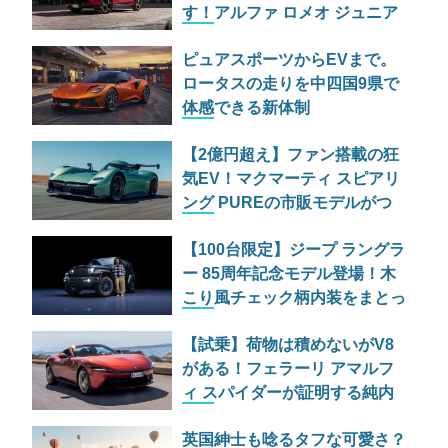
す！アルファ ロメオ ジュニア
の特別仕様車が525万円で日本
ピュアスポーツからEVまで。
上陸
ロータスの走りを中四国9県で
体感できる新体制
「EXPANDING THE LOTUS
【2億円超え】ファン搭載の狂
EXPERIENCE」とは
気EV！マクマーティ スピアリ
ング PUREの市販モデルがつ
いに公開
【100台限定】ジープ ラングラ
ー 85周年記念モデル登場！木
こり風チェック柄内装をまとっ
た最強ルビコンの価格と魅力
【試乗】荷物は積めないがV8
がある！フェラーリ アマルフ
ィ スパイダーが証明する純内
燃機関オープンカーの至福
英国紳士も唸るタフな可愛さ？