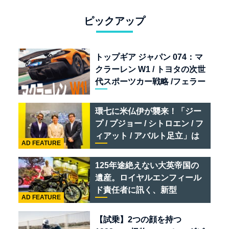
ピックアップ
トップギア ジャパン 074：マ
クラーレン W1 / トヨタの次世
代スポーツカー戦略 /フェラー
リ 849 テスタロッサ /テメラ
リオ /ベントレー スーパース
環七に米仏伊が襲来！「ジー
ポーツ
プ / プジョー / シトロエン / フ
ィアット / アバルト足立」は
AD FEATURE
クルマのセレクトショップで
ある
125年途絶えない大英帝国の
遺産。ロイヤルエンフィール
ド責任者に訊く、新型
AD FEATURE
「BULLET 650」と“時間の
質”を愛する理由
【試乗】2つの顔を持つ