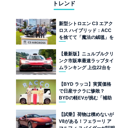
トレンド
新型シトロエン C3 エアク
ロス ハイブリッド：ACC
を捨てて「魔法の絨毯」を
手に入れたフランスの異端
児
【最新版】ニュルブルクリ
ンク市販車最速ラップタイ
ムランキング 上位22台を
一挙公開
【BYD ラッコ】実質価格
で日産サクラに惨敗？
BYDの軽EVが挑む「補助
金ドーピング」の異常な世
界
【試乗】荷物は積めないが
V8がある！フェラーリ ア