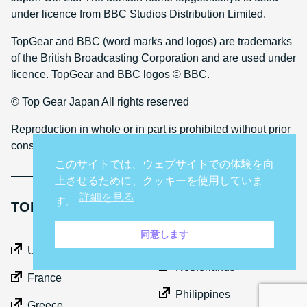
under licence from BBC Studios Distribution Limited.
TopGear and BBC (word marks and logos) are trademarks
of the British Broadcasting Corporation and are used under
licence. TopGear and BBC logos © BBC.
© Top Gear Japan All rights reserved
Reproduction in whole or in part is prohibited without prior
consent
このサイトでは、ウェブサイトでの体験を向
上させるために、クッキーを使用していま
詳細を見る
す。
TOP GEAR INTERNATIONAL SITES
同意します
Middle East
UK
Netherlands
France
Philippines
Greece