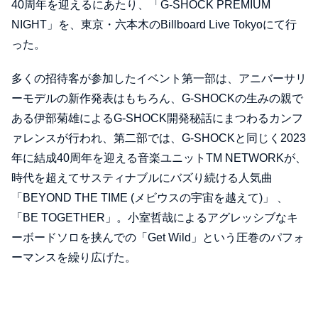
40周年を迎えるにあたり、「G-SHOCK PREMIUM
NIGHT」を、東京・六本⽊のBillboard Live Tokyoにて⾏
った。
多くの招待客が参加したイベント第⼀部は、アニバーサリ
ーモデルの新作発表はもちろん、G-SHOCKの⽣みの親で
ある伊部菊雄によるG-SHOCK開発秘話にまつわるカンフ
ァレンスが⾏われ、第⼆部では、G-SHOCKと同じく2023
年に結成40周年を迎える⾳楽ユニットTM NETWORKが、
時代を超えてサスティナブルにバズり続ける⼈気曲
「BEYOND THE TIME (メビウスの宇宙を越えて)」 、
「BE TOGETHER」。⼩室哲哉によるアグレッシブなキ
ーボードソロを挟んでの「Get Wild」という圧巻のパフォ
ーマンスを繰り広げた。