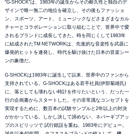
“G-SHOCK”は、1983年の誕⽣からその耐久性と独⾃のデ
ザインで唯⼀無⼆の地位を確⽴し、その後もファッショ
ン、スポーツ、アート、ミュージックなどさまざまなカル
チャーとコラボレーションに取り組むことで、世界中で愛
されるブランドに成⻑してきた。時を同じくして1983年
に結成されたTM NETWORKは、先進的な⾳楽性を武器に
爆発的ヒットを連発し、時代を駆け抜けた⽇本の⾳楽シー
ンの象徴だ。
G-SHOCKは1983年に誕生して以来、世界中のファンから
支持されている。G-SHOCKはある若手社員(伊部菊雄氏)
に、落としても壊れない時計を作りたいという、だった一
行の企画書からスタートした。その非常識なコンセプトを
実現するために、数百本の試験サンプルと2年以上の対決
がかかっている。しかし決して諦めない、ネバーギブアッ
プのスピリッツで 試行錯誤を重ね、1983年にデビュー。
誕生以来40年間 、タフネスをブランドの核として、機