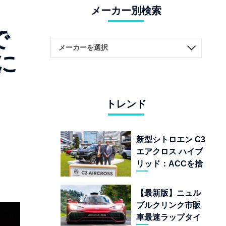
メーカー別検索
で
に
トレンド
新型シトロエン C3
エアクロス ハイブ
リッド：ACCを捨
てて「魔法の絨
毯」を手に入れた
【最新版】ニュル
フランスの異端児
ブルクリンク市販
車最速ラップタイ