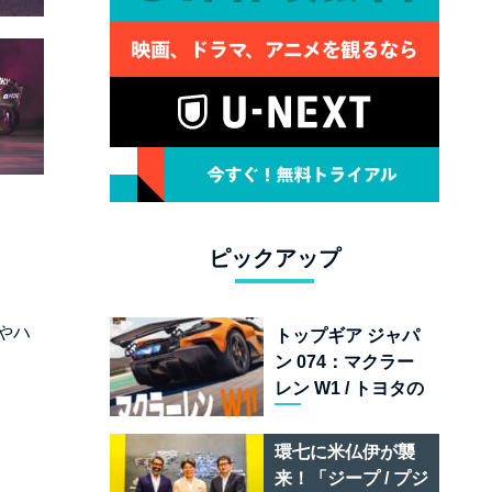
ピックアップ
やハ
トップギア ジャパ
ン 074：マクラー
レン W1 / トヨタの
次世代スポーツカ
ー戦略 /フェラーリ
環七に米仏伊が襲
849 テスタロッサ /
来！「ジープ / プジ