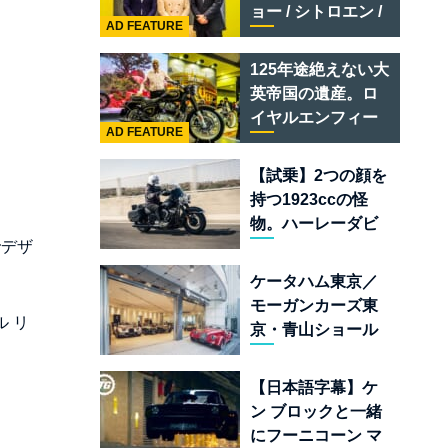
テメラリオ /ベント
ョー / シトロエン /
レー スーパースポ
AD FEATURE
フィアット / アバル
ーツ
ト足立」はクルマ
125年途絶えない大
のセレクトショッ
英帝国の遺産。ロ
プである
イヤルエンフィー
AD FEATURE
ルド責任者に訊
く、新型
【試乗】2つの顔を
「BULLET 650」
持つ1923ccの怪
と“時間の質”を愛
物。ハーレーダビ
する理由
でデザ
ッドソン「ミルウ
ォーキーエイト
ケータハム東京／
117」の深淵を覗く
モーガンカーズ東
 リ
京・青山ショール
ームが売るのは
「移動手段」では
【日本語字幕】ケ
なく「人生」だ
ン ブロックと一緒
にフーニコーン マ