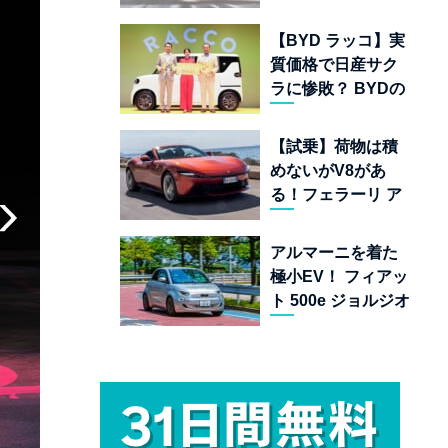
ムランキング 上位
22台を一挙公開
【BYD ラッコ】実
質価格で日産サク
ラに惨敗？ BYDの
軽EVが挑む「補助
金ドーピング」の
【試乗】荷物は積
異常な世界
めないがV8があ
る！フェラーリ ア
マルフィ スパイダ
ーが証明する純内
アルマーニを着た
燃機関オープンカ
極小EV！ フィアッ
ーの至福
ト 500e ジョルジオ
アルマーニ コレク
ターズ エディショ
ン試乗