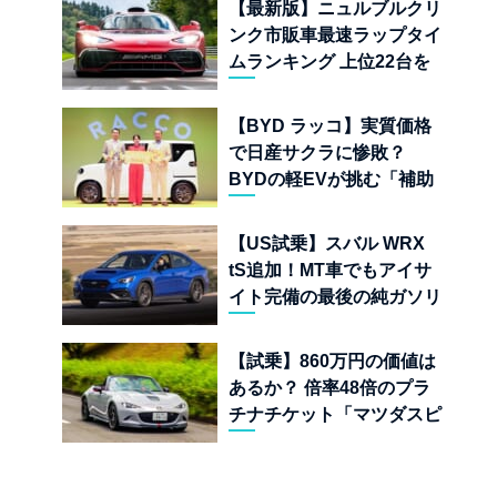
【最新版】ニュルブルクリ
ンク市販車最速ラップタイ
ムランキング 上位22台を
一挙公開
【BYD ラッコ】実質価格
で日産サクラに惨敗？
BYDの軽EVが挑む「補助
金ドーピング」の異常な世
界
【US試乗】スバル WRX
tS追加！MT車でもアイサ
イト完備の最後の純ガソリ
ンAWDスポーツセダン
【試乗】860万円の価値は
あるか？ 倍率48倍のプラ
チナチケット「マツダスピ
リットレーシング ロードス
ター 12R」が魅せる究極の
人馬一体