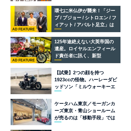
リ 849 テスタロッサ /テメラ
リオ /ベントレー スーパース
環七に米仏伊が襲来！「ジー
ポーツ
プ / プジョー / シトロエン / フ
ィアット / アバルト足立」は
AD FEATURE
クルマのセレクトショップで
ある
125年途絶えない大英帝国の
遺産。ロイヤルエンフィール
ド責任者に訊く、新型
AD FEATURE
「BULLET 650」と“時間の
質”を愛する理由
【試乗】2つの顔を持つ
1923ccの怪物。ハーレーダビ
ッドソン「ミルウォーキーエ
イト117」の深淵を覗く
ケータハム東京／モーガンカ
ーズ東京・青山ショールーム
が売るのは「移動手段」では
なく「人生」だ