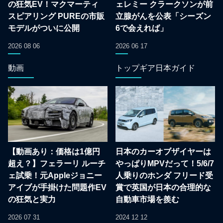
の狂気EV！マクマーティ
ェレミー クラークソンが前
スピアリング PUREの市販
立腺がんを公表「シーズン
モデルがついに公開
6で会えれば」
2026 08 06
2026 06 17
動画
トップギア日本ガイド
【動画あり：価格は1億円
日本のカーオブザイヤーは
超え？】フェラーリ ルーチ
やっぱりMPVだって！5/6/7
ェ試乗！元Appleジョニー
人乗りのホンダ フリード受
アイブが手掛けた問題作EV
賞で英国が日本の合理的な
の狂気と実力
自動車市場を羨む
2026 07 31
2024 12 12