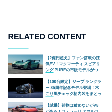
RELATED CONTENT
【2億円超え】ファン搭載の狂
気EV！マクマーティ スピアリ
ング PUREの市販モデルがつ
いに公開
【100台限定】ジープ ラングラ
ー 85周年記念モデル登場！木
こり風チェック柄内装をまとっ
た最強ルビコンの価格と魅力
【試乗】荷物は積めないがV8
がある！フェラーリ アマルフ