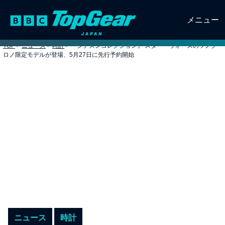
メニュー
TOP
>
ニュース
>
時計
>
『シチズンコレクション』 スター・ウォーズのツノク
ロノ限定モデルが登場、5月27日に先行予約開始
ニュース
時計