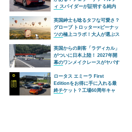
ィ スパイダーが証明する純内
燃機関オープンカーの至福
英国紳士も唸るタフな可愛さ？
グローブ トロッター×ピーナッ
ツの極上コラボ！大人が選ぶス
ヌーピーの最高級ラゲッジ＆ト
英国からの刺客「ラディカル」
ランク
がついに日本上陸！ 2027年開
幕のワンメイクレースがヤバす
ぎる理由
ロータス エミーラ First
Editionをお得に手に入れる最
終チケット？工場60周年キャ
ンペーン「HETHEL 60」の全
貌