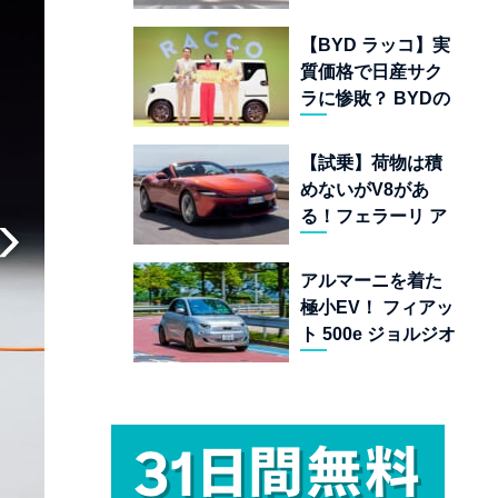
ムランキング 上位
22台を一挙公開
【BYD ラッコ】実
質価格で日産サク
ラに惨敗？ BYDの
軽EVが挑む「補助
金ドーピング」の
【試乗】荷物は積
異常な世界
めないがV8があ
る！フェラーリ ア
マルフィ スパイダ
ーが証明する純内
アルマーニを着た
燃機関オープンカ
極小EV！ フィアッ
ーの至福
ト 500e ジョルジオ
アルマーニ コレク
ターズ エディショ
ン試乗