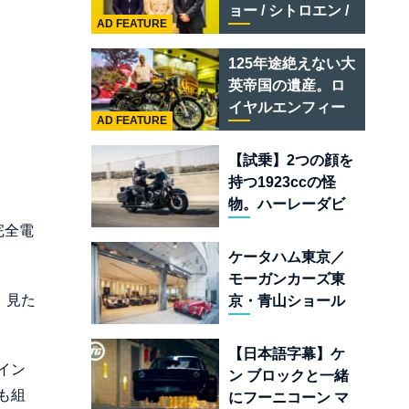
テメラリオ /ベント
ョー / シトロエン /
レー スーパースポ
AD FEATURE
フィアット / アバル
ーツ
ト足立」はクルマ
125年途絶えない大
のセレクトショッ
英帝国の遺産。ロ
プである
イヤルエンフィー
AD FEATURE
ルド責任者に訊
く、新型
【試乗】2つの顔を
「BULLET 650」
持つ1923ccの怪
と“時間の質”を愛
物。ハーレーダビ
する理由
ッドソン「ミルウ
完全電
ォーキーエイト
ケータハム東京／
117」の深淵を覗く
モーガンカーズ東
。見た
京・青山ショール
ームが売るのは
「移動手段」では
【日本語字幕】ケ
なく「人生」だ
イン
ン ブロックと一緒
も組
にフーニコーン マ