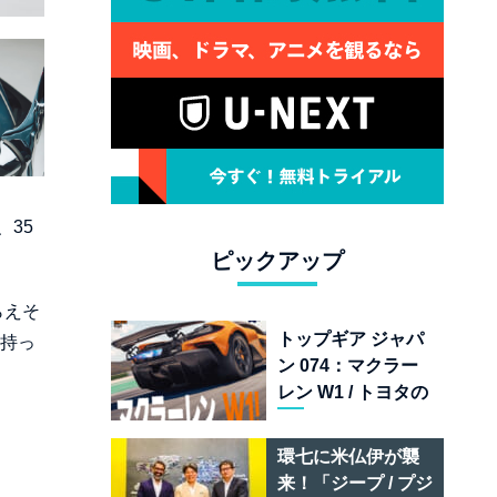
35
ピックアップ
らえそ
トップギア ジャパ
を持っ
ン 074：マクラー
レン W1 / トヨタの
次世代スポーツカ
ー戦略 /フェラーリ
環七に米仏伊が襲
849 テスタロッサ /
来！「ジープ / プジ