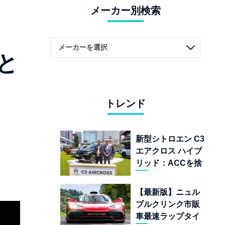
メーカー別検索
と
トレンド
新型シトロエン C3
エアクロス ハイブ
リッド：ACCを捨
てて「魔法の絨
毯」を手に入れた
【最新版】ニュル
フランスの異端児
ブルクリンク市販
車最速ラップタイ