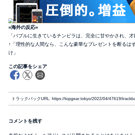
=海外の反応=
「バブルに生きているチンピラは、完全に甘やかされ、才
↑「理性的な人間なら、こんな豪華なプレゼントを断るは
け」
この記事をシェア
トラックバックURL: https://topgear.tokyo/2022/04/47619/trackb
コメントを残す