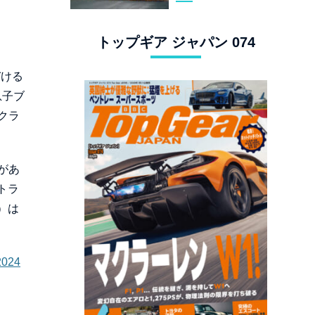
スタングでロンド
ン観光
トップギア ジャパン 074
づける
息子ブ
クラ
があ
トラ
）は
024