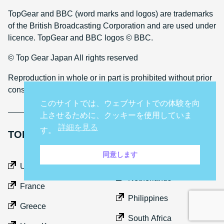
TopGear and BBC (word marks and logos) are trademarks
of the British Broadcasting Corporation and are used under
licence. TopGear and BBC logos © BBC.
© Top Gear Japan All rights reserved
Reproduction in whole or in part is prohibited without prior
consent
このサイトでは、ウェブサイトでの体験を向
上させるために、クッキーを使用していま
詳細を見る
す。
TOP GEAR INTERNATIONAL SITES
同意します
Middle East
UK
Netherlands
France
Philippines
Greece
South Africa