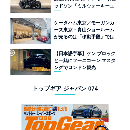
ッドソン「ミルウォーキーエ
イト117」の深淵を覗く
ケータハム東京／モーガンカ
ーズ東京・青山ショールーム
が売るのは「移動手段」では
なく「人生」だ
【日本語字幕】ケン ブロック
と一緒にフーニコーン マスタ
ングでロンドン観光
トップギア ジャパン 074