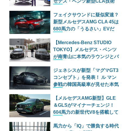
セデス・ベンツ新型CLA技術
説明会で明かされた
フェイクサウンドに疑似変速？
「MB.OS」と妥協なき安全哲
新型メルセデスAMG CLA 45は
学
680馬力の「うるさい」EVだ
【Mercedes-Benz STUDIO
TOKYO】メルセデス・ベンツ
が南青山に本気のラウンジとバ
ーを開設！限定ドーナツも登場
ジェネシスが新型「マグマGT3
コンセプト」を発表！ ル マン
参戦の韓国高級車が見せた本気
【メルセデスAMG新型】GLE
＆GLSがマイナーチェンジ！
604馬力の新世代V8を搭載して
原点回帰へ
馬力から「IQ」で勝負する時代