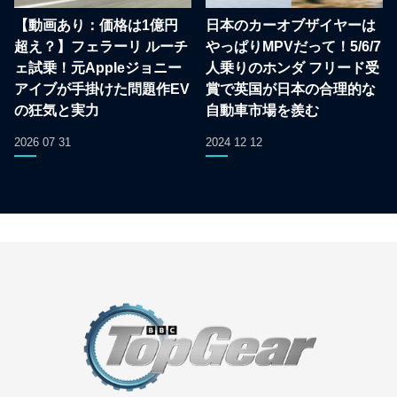
【動画あり：価格は1億円
日本のカーオブザイヤーは
超え？】フェラーリ ルーチ
やっぱりMPVだって！5/6/7
ェ試乗！元Appleジョニー
人乗りのホンダ フリード受
アイブが手掛けた問題作EV
賞で英国が日本の合理的な
の狂気と実力
自動車市場を羨む
2026 07 31
2024 12 12