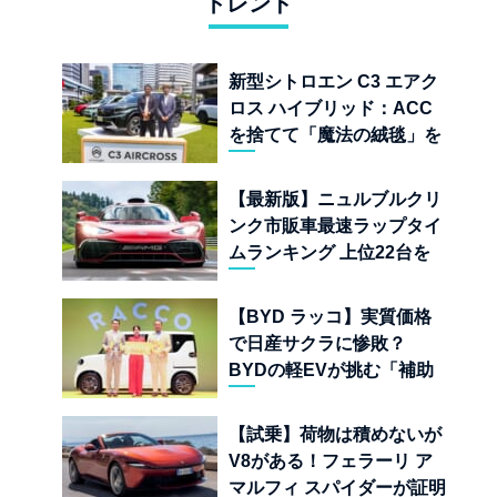
トレンド
新型シトロエン C3 エアク
ロス ハイブリッド：ACC
を捨てて「魔法の絨毯」を
手に入れたフランスの異端
児
【最新版】ニュルブルクリ
ンク市販車最速ラップタイ
ムランキング 上位22台を
一挙公開
【BYD ラッコ】実質価格
で日産サクラに惨敗？
BYDの軽EVが挑む「補助
金ドーピング」の異常な世
界
【試乗】荷物は積めないが
V8がある！フェラーリ ア
マルフィ スパイダーが証明