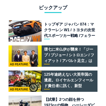
ピックアップ
トップギア ジャパン 074：マ
クラーレン W1 / トヨタの次世
代スポーツカー戦略 /フェラー
リ 849 テスタロッサ /テメラ
リオ /ベントレー スーパース
環七に米仏伊が襲来！「ジー
ポーツ
プ / プジョー / シトロエン / フ
ィアット / アバルト足立」は
AD FEATURE
クルマのセレクトショップで
ある
125年途絶えない大英帝国の
遺産。ロイヤルエンフィール
ド責任者に訊く、新型
AD FEATURE
「BULLET 650」と“時間の
質”を愛する理由
【試乗】2つの顔を持つ
1923ccの怪物。ハーレーダビ