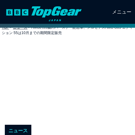
メニュー
TOP
>
ニュース
>
AMGの55歳のバースデー記念車、メルセデスAMG G63 エディ
ション 55は10月までの期間限定販売
ニュース