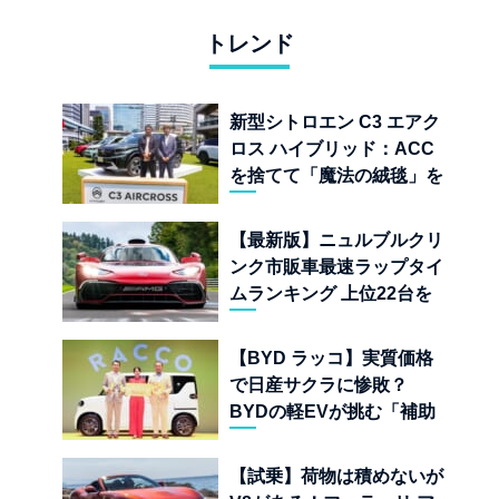
トレンド
新型シトロエン C3 エアク
ロス ハイブリッド：ACC
を捨てて「魔法の絨毯」を
手に入れたフランスの異端
児
【最新版】ニュルブルクリ
ンク市販車最速ラップタイ
ムランキング 上位22台を
一挙公開
【BYD ラッコ】実質価格
で日産サクラに惨敗？
BYDの軽EVが挑む「補助
金ドーピング」の異常な世
界
【試乗】荷物は積めないが