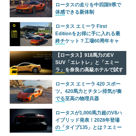
ロータスの走りを中四国9県で
体感できる新体制
「EXPANDING THE LOTUS
ロータス エミーラ First
EXPERIENCE」とは
Editionをお得に手に入れる最
終チケット？工場60周年キャ
ンペーン「HETHEL 60」の全
【ロータス】918馬力のEV
貌
SUV「エレトレ」と「エミー
ラ」を奈良の高級ホテルで試す
AD FEATURE
贅沢なチャンス
ロータス エミーラ 420 スポー
ツ。420馬力とチタン排気が奏
でる至高の物理兵器
ロータスが1,000馬力超のV8ハ
イブリッド発表！2028年登場
の「タイプ135」とは？エミー
ラも継続生産へ