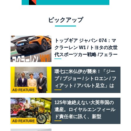
ピックアップ
トップギア ジャパン 074：マ
クラーレン W1 / トヨタの次世
代スポーツカー戦略 /フェラー
リ 849 テスタロッサ /テメラ
リオ /ベントレー スーパース
環七に米仏伊が襲来！「ジー
ポーツ
プ / プジョー / シトロエン / フ
ィアット / アバルト足立」は
AD FEATURE
クルマのセレクトショップで
ある
125年途絶えない大英帝国の
遺産。ロイヤルエンフィール
ド責任者に訊く、新型
AD FEATURE
「BULLET 650」と“時間の
質”を愛する理由