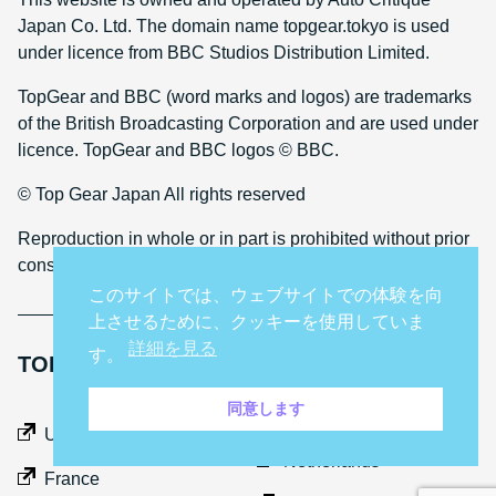
Japan Co. Ltd. The domain name topgear.tokyo is used
under licence from BBC Studios Distribution Limited.
TopGear and BBC (word marks and logos) are trademarks
of the British Broadcasting Corporation and are used under
licence. TopGear and BBC logos © BBC.
© Top Gear Japan All rights reserved
Reproduction in whole or in part is prohibited without prior
consent
このサイトでは、ウェブサイトでの体験を向
上させるために、クッキーを使用していま
詳細を見る
す。
TOP GEAR INTERNATIONAL SITES
同意します
Middle East
UK
Netherlands
France