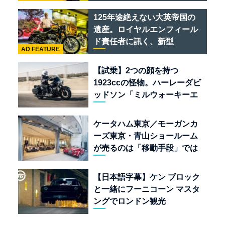
クルマのセレクトショップで
ある
125年途絶えない大英帝国の
遺産。ロイヤルエンフィール
ド責任者に訊く、新型
AD FEATURE
「BULLET 650」と“時間の
質”を愛する理由
【試乗】2つの顔を持つ
1923ccの怪物。ハーレーダビ
ッドソン「ミルウォーキーエ
イト117」の深淵を覗く
ケータハム東京／モーガンカ
ーズ東京・青山ショールーム
が売るのは「移動手段」では
なく「人生」だ
【日本語字幕】ケン ブロック
と一緒にフーニコーン マスタ
ングでロンドン観光