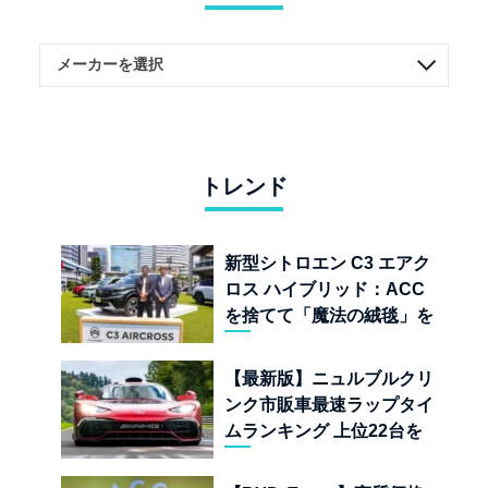
トレンド
新型シトロエン C3 エアク
ロス ハイブリッド：ACC
を捨てて「魔法の絨毯」を
手に入れたフランスの異端
児
【最新版】ニュルブルクリ
ンク市販車最速ラップタイ
ムランキング 上位22台を
一挙公開