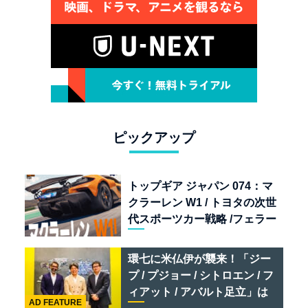
ピックアップ
トップギア ジャパン 074：マ
クラーレン W1 / トヨタの次世
代スポーツカー戦略 /フェラー
リ 849 テスタロッサ /テメラ
リオ /ベントレー スーパース
環七に米仏伊が襲来！「ジー
ポーツ
プ / プジョー / シトロエン / フ
ィアット / アバルト足立」は
AD FEATURE