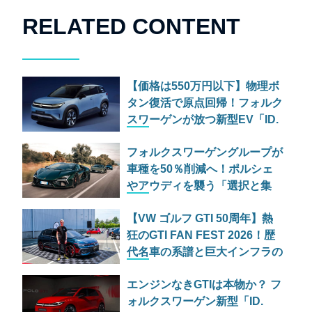
RELATED CONTENT
【価格は550万円以下】物理ボ
タン復活で原点回帰！フォルク
スワーゲンが放つ新型EV「ID.
クロス」は中国勢への反撃とな
フォルクスワーゲングループが
るか？
車種を50％削減へ！ポルシェ
やアウディを襲う「選択と集
中」の合理化計画
【VW ゴルフ GTI 50周年】熱
狂のGTI FAN FEST 2026！歴
代名車の系譜と巨大インフラの
裏側、GTI＆R比較試乗
エンジンなきGTIは本物か？ フ
ォルクスワーゲン新型「ID.