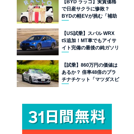
【BYD ラッコ】実質価格
で日産サクラに惨敗？
BYDの軽EVが挑む「補助
金ドーピング」の異常な世
界
【US試乗】スバル WRX
tS追加！MT車でもアイサ
イト完備の最後の純ガソリ
ンAWDスポーツセダン
【試乗】860万円の価値は
あるか？ 倍率48倍のプラ
チナチケット「マツダスピ
リットレーシング ロードス
ター 12R」が魅せる究極の
人馬一体