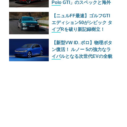
Polo GTI」のスペックと海外
のリアルな反応
【ニュルFF最速】ゴルフGTI
エディション50がシビック タ
イプRを破り新記録樹立！
【新型VW ID. ポロ】物理ボタ
ン復活！ ルノー 5の強力なラ
イバルとなる次世代EVの全貌