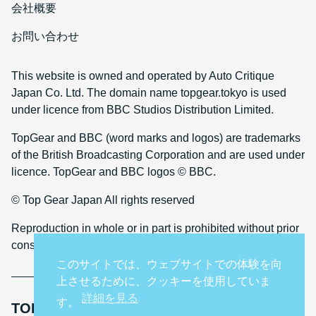
会社概要
お問い合わせ
This website is owned and operated by Auto Critique
Japan Co. Ltd. The domain name topgear.tokyo is used
under licence from BBC Studios Distribution Limited.
TopGear and BBC (word marks and logos) are trademarks
of the British Broadcasting Corporation and are used under
licence. TopGear and BBC logos © BBC.
© Top Gear Japan All rights reserved
Reproduction in whole or in part is prohibited without prior
consent
このサイトでは、ウェブサイトでの体験を向
上させるために、クッキーを使用していま
詳細を見る
す。
TOP GEAR INTERNATIONAL SITES