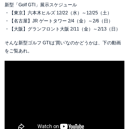
新型「Golf GTI」展示スケジュール
・【東京】六本木ヒルズ 12/22（水）～12/25（土）
・【名古屋】JR ゲートタワー 2/4（金）～2/6（日）
・【大阪】グランフロント大阪 2/11（金）～2/13（日）
そんな新型ゴルフ GTIは'買い'なのかどうかは、下の動画
をご覧あれ。