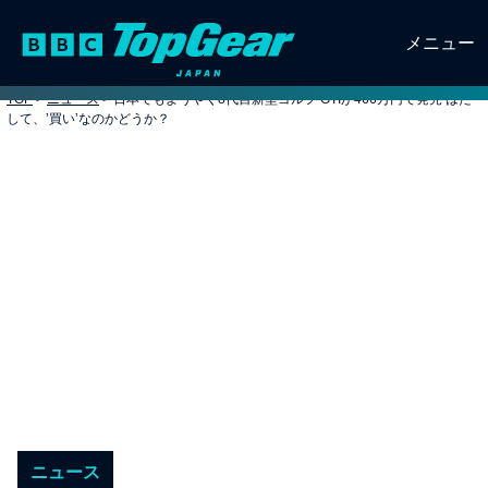
メニュー
TOP
>
ニュース
>
日本でもようやく8代目新型ゴルフ GTIが466万円で発売 はた
して、’買い’なのかどうか？
ニュース