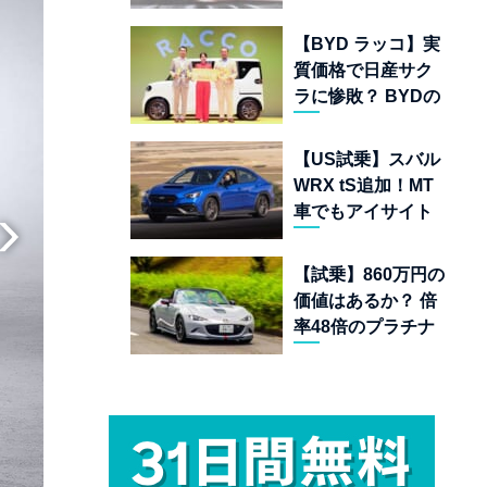
ムランキング 上位
22台を一挙公開
【BYD ラッコ】実
質価格で日産サク
ラに惨敗？ BYDの
軽EVが挑む「補助
金ドーピング」の
【US試乗】スバル
異常な世界
WRX tS追加！MT
車でもアイサイト
完備の最後の純ガ
ソリンAWDスポー
【試乗】860万円の
ツセダン
価値はあるか？ 倍
率48倍のプラチナ
チケット「マツダ
スピリットレーシ
ング ロードスター
12R」が魅せる究
極の人馬一体