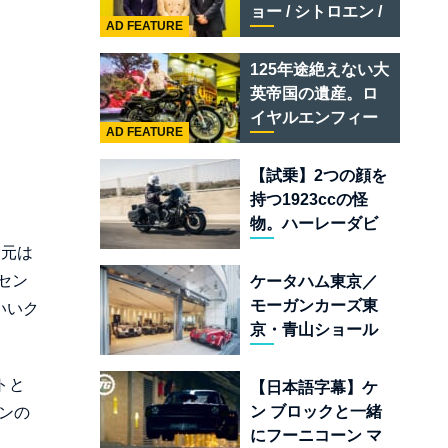
テメラリオ /ベント
ョー / シトロエン /
レー スーパースポ
AD FEATURE
フィアット / アバル
ーツ
ト足立」はクルマ
125年途絶えない大
のセレクトショッ
英帝国の遺産。ロ
プである
イヤルエンフィー
AD FEATURE
ルド責任者に訊
く、新型
【試乗】2つの顔を
「BULLET 650」
持つ1923ccの怪
と“時間の質”を愛
物。ハーレーダビ
する理由
ッドソン「ミルウ
（元は
ォーキーエイト
セン
ケータハム東京／
117」の深淵を覗く
モーガンカーズ東
いいク
京・青山ショール
ームが売るのは
「移動手段」では
トと
【日本語字幕】ケ
なく「人生」だ
ン ブロックと一緒
ンの
にフーニコーン マ