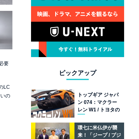
必要
ピックアップ
のLC
トップギア ジャパ
しいの
ン 074：マクラー
レン W1 / トヨタの
次世代スポーツカ
ー戦略 /フェラーリ
環七に米仏伊が襲
849 テスタロッサ /
来！「ジープ / プジ