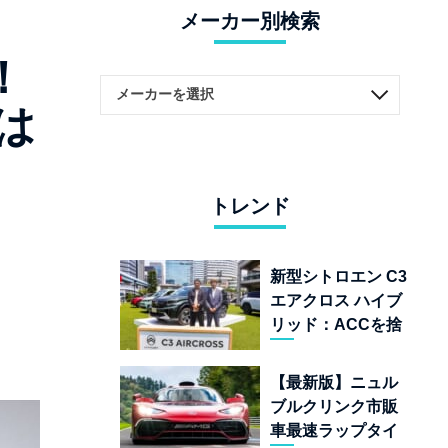
メーカー別検索
！
は
トレンド
新型シトロエン C3
エアクロス ハイブ
リッド：ACCを捨
てて「魔法の絨
毯」を手に入れた
【最新版】ニュル
フランスの異端児
ブルクリンク市販
車最速ラップタイ