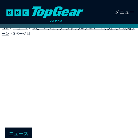
メニュー
TOP
>
ニュース
>
サビーネ シュミッツがトップギアやレースで残した9つの名シ
ーン
>
3ページ目
ニュース