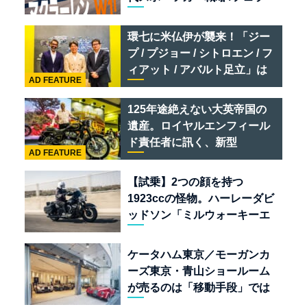
リ 849 テスタロッサ /テメラ
リオ /ベントレー スーパース
環七に米仏伊が襲来！「ジー
ポーツ
プ / プジョー / シトロエン / フ
ィアット / アバルト足立」は
AD FEATURE
クルマのセレクトショップで
ある
125年途絶えない大英帝国の
遺産。ロイヤルエンフィール
ド責任者に訊く、新型
AD FEATURE
「BULLET 650」と“時間の
質”を愛する理由
【試乗】2つの顔を持つ
1923ccの怪物。ハーレーダビ
ッドソン「ミルウォーキーエ
イト117」の深淵を覗く
ケータハム東京／モーガンカ
ーズ東京・青山ショールーム
が売るのは「移動手段」では
なく「人生」だ