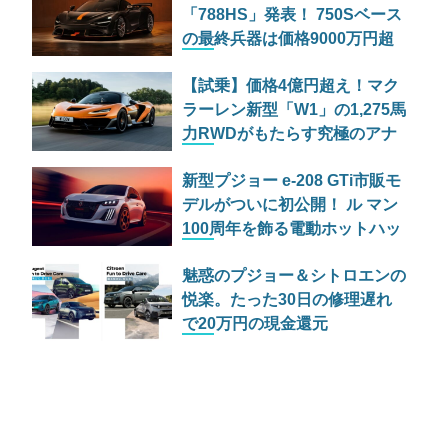
「788HS」発表！ 750Sベース
の最終兵器は価格9000万円超
え!?
【試乗】価格4億円超え！マク
ラーレン新型「W1」の1,275馬
力RWDがもたらす究極のアナ
ログ体験
新型プジョー e-208 GTi市販モ
デルがついに初公開！ ル マン
100周年を飾る電動ホットハッ
チ
魅惑のプジョー＆シトロエンの
悦楽。たった30日の修理遅れ
で20万円の現金還元