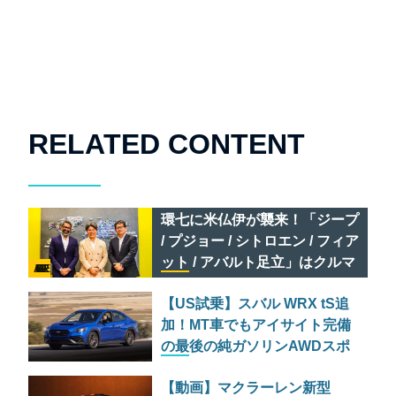
RELATED CONTENT
環七に米仏伊が襲来！「ジープ
/ プジョー / シトロエン / フィア
ット / アバルト足立」はクルマ
AD FEATURE
のセレクトショップである
【US試乗】スバル WRX tS追
加！MT車でもアイサイト完備
の最後の純ガソリンAWDスポ
ーツセダン
【動画】マクラーレン新型