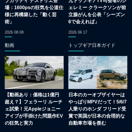
ブガッティ デストリエ登
元トップギアTV司会者のジ
場：1600psの狂気を公道仕
ェレミー クラークソンが前
様に再構築した「動く芸
立腺がんを公表「シーズン
術」
6で会えれば」
2026 08 08
2026 06 17
動画
トップギア日本ガイド
【動画あり：価格は1億円
日本のカーオブザイヤーは
超え？】フェラーリ ルーチ
やっぱりMPVだって！5/6/7
ェ試乗！元Appleジョニー
人乗りのホンダ フリード受
アイブが手掛けた問題作EV
賞で英国が日本の合理的な
の狂気と実力
自動車市場を羨む