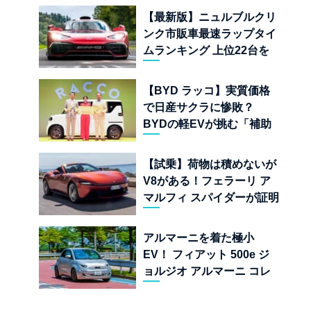
児
【最新版】ニュルブルクリ
ンク市販車最速ラップタイ
ムランキング 上位22台を
一挙公開
【BYD ラッコ】実質価格
で日産サクラに惨敗？
BYDの軽EVが挑む「補助
金ドーピング」の異常な世
界
【試乗】荷物は積めないが
V8がある！フェラーリ ア
マルフィ スパイダーが証明
する純内燃機関オープンカ
ーの至福
アルマーニを着た極小
EV！ フィアット 500e ジ
ョルジオ アルマーニ コレ
クターズ エディション試乗