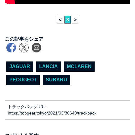
<
3
>
この記事をシェア
JAGUAR
LANCIA
MCLAREN
PEOUGEOT
SUBARU
トラックバックURL:
https://topgear.tokyo/2021/03/30649/trackback