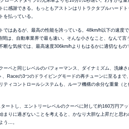
g軽量なクローズドタイプの兄弟車よりも10分の1秒遅い。わずかな重
トに感謝できる。もっともアストンはリトラクタブルハードト
トを払っている。
ではあるが、最高の性能を誇っている。48km/h以下の速度
開閉時間は、自動車業界で最も速い。そんな小さなこと、なんて言
断な気候では、最高速度306km/hよりもはるかに適切なもの
クーペと同じレベルのパフォーマンス、ダイナミズム、洗練さ
rt＋、Raceの3つのドライビングモードの再チューンに至るまで
リティコントロールシステムも、ルーフ機構の余分な重量（と
）からスタートし、エントリーレベルのクーペに対して約160万円ア
始まりに過ぎないことを考えると、かなり大胆な上昇だと思わ
よう…。