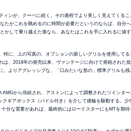
ティンが、クーペに続く。その過程でより美しく見えてくるこ
あなたがこれを眺めるのに時間が必要だというのならば、自分
んとかして乗り越えた後なら、あなたはこれを手に入れるに値
。特に、上の写真の、オプションの新しいグリルを使用してる
は、2018年の発売以来、ヴァンテージに向けて発砲された
に、よりアグレッシブな、「口みたいな形の」標準グリルも残
スAMGから供給され、アストンによって調整されたツインターボ
トマチックギアボックス（パドル付き）を介して後輪を駆動する。少
、十分な需要があれば、最終的にはロードスターにもMTを期待