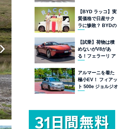
ムランキング 上位
22台を一挙公開
【BYD ラッコ】実
質価格で日産サク
ラに惨敗？ BYDの
軽EVが挑む「補助
金ドーピング」の
【試乗】荷物は積
異常な世界
めないがV8があ
る！フェラーリ ア
マルフィ スパイダ
ーが証明する純内
アルマーニを着た
燃機関オープンカ
極小EV！ フィアッ
ーの至福
ト 500e ジョルジオ
アルマーニ コレク
ターズ エディショ
ン試乗