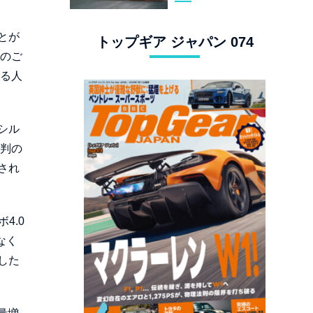
スタングでロンド
ン観光
とが
トップギア ジャパン 074
へのご
する人
シル
批判の
され
4.0
なく
した