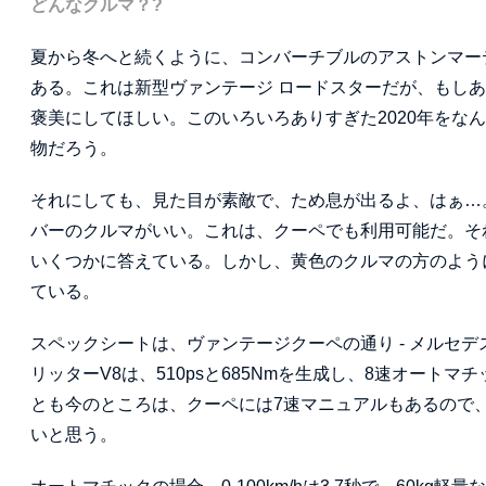
どんなクルマ？
?
夏から冬へと続くように、コンバーチブルのアストンマー
ある。これは新型ヴァンテージ ロードスターだが、もし
褒美にしてほしい。このいろいろありすぎた2020年をな
物だろう。
それにしても、見た目が素敵で、ため息が出るよ、はぁ…
バーのクルマがいい。これは、クーペでも利用可能だ。それ
いくつかに答えている。しかし、黄色のクルマの方のよう
ている。
スペックシートは、ヴァンテージクーペの通り - メルセデ
リッターV8は、510psと685Nmを生成し、8速オー
とも今のところは、クーペには7速マニュアルもあるので
いと思う。