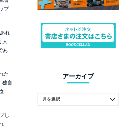
量増
ップ
であれ
う人
であ
れた
アーカイブ
、独自
位
ップし
れ