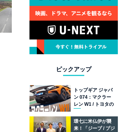
ピックアップ
トップギア ジャパ
ン 074：マクラー
レン W1 / トヨタの
次世代スポーツカ
ー戦略 /フェラーリ
環七に米仏伊が襲
849 テスタロッサ /
来！「ジープ / プジ