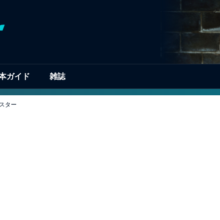
本ガイド
雑誌
スター