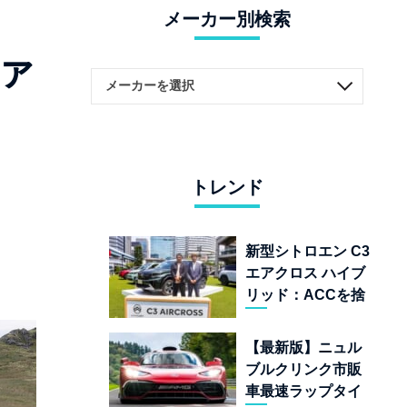
メーカー別検索
ァ
トレンド
新型シトロエン C3
エアクロス ハイブ
リッド：ACCを捨
てて「魔法の絨
毯」を手に入れた
【最新版】ニュル
フランスの異端児
ブルクリンク市販
車最速ラップタイ