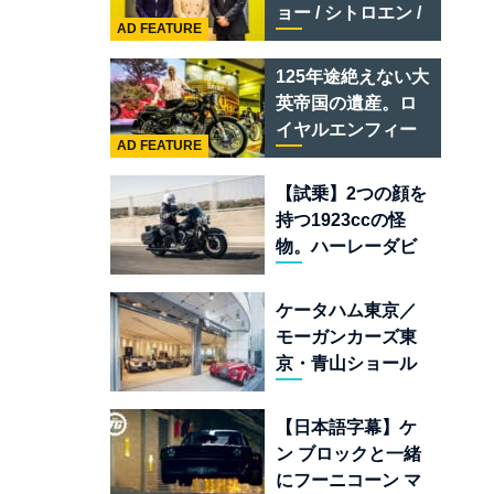
テメラリオ /ベント
ョー / シトロエン /
レー スーパースポ
AD FEATURE
フィアット / アバル
ーツ
ト足立」はクルマ
125年途絶えない大
のセレクトショッ
英帝国の遺産。ロ
プである
イヤルエンフィー
AD FEATURE
ルド責任者に訊
く、新型
【試乗】2つの顔を
「BULLET 650」
持つ1923ccの怪
と“時間の質”を愛
物。ハーレーダビ
する理由
ッドソン「ミルウ
ォーキーエイト
ケータハム東京／
117」の深淵を覗く
モーガンカーズ東
京・青山ショール
ームが売るのは
「移動手段」では
【日本語字幕】ケ
なく「人生」だ
ン ブロックと一緒
にフーニコーン マ