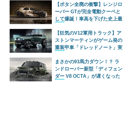
【ボタン全廃の衝撃】レンジロ
ズムへ
ーバー GTが完全電動クーペと
して爆誕！車高を下げた史上最
も「乗用車らしい」異端児
【狂気のV12軍用トラック】ア
ストンマーティンがゲーム発の
重装甲車「ドレッドノート」実
車モデルを公開
まさかの93馬力ダウン！？ ラ
ンドローバー新型「ディフェン
ダー V8 OCTA」が遅くなった
切実な理由