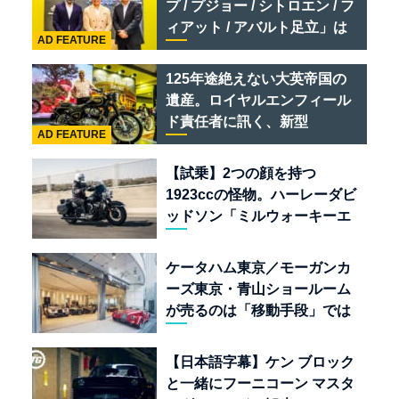
プ / プジョー / シトロエン / フ
ィアット / アバルト足立」は
AD FEATURE
クルマのセレクトショップで
ある
125年途絶えない大英帝国の
遺産。ロイヤルエンフィール
ド責任者に訊く、新型
AD FEATURE
「BULLET 650」と“時間の
質”を愛する理由
【試乗】2つの顔を持つ
1923ccの怪物。ハーレーダビ
ッドソン「ミルウォーキーエ
イト117」の深淵を覗く
ケータハム東京／モーガンカ
ーズ東京・青山ショールーム
が売るのは「移動手段」では
なく「人生」だ
【日本語字幕】ケン ブロック
と一緒にフーニコーン マスタ