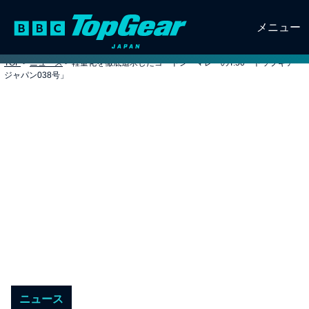
メニュー
TOP
>
ニュース
>
軽量化を徹底追求したゴードン・マレーのT.50「トップギア・
ジャパン038号」
ニュース