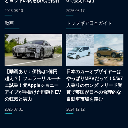
とヨットの帆を積んだ化石
6で会えれば」
2026 08 10
2026 06 17
動画
トップギア日本ガイド
【動画あり：価格は1億円
日本のカーオブザイヤーは
超え？】フェラーリ ルーチ
やっぱりMPVだって！5/6/7
ェ試乗！元Appleジョニー
人乗りのホンダ フリード受
アイブが手掛けた問題作EV
賞で英国が日本の合理的な
の狂気と実力
自動車市場を羨む
2026 07 31
2024 12 12