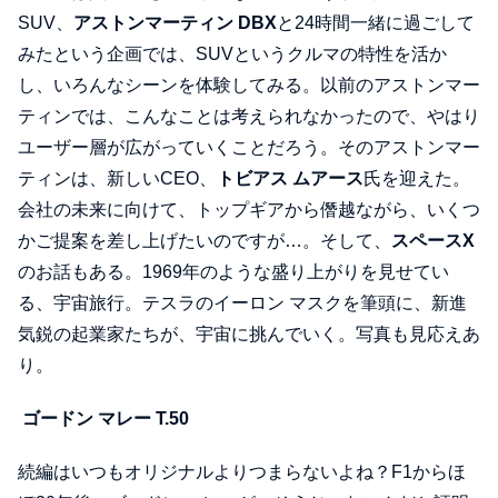
SUV、
アストンマーティン DBX
と24時間一緒に過ごして
みたという企画では、SUVというクルマの特性を活か
し、いろんなシーンを体験してみる。以前のアストンマー
ティンでは、こんなことは考えられなかったので、やはり
ユーザー層が広がっていくことだろう。そのアストンマー
ティンは、新しいCEO、
トビアス ムアース
氏を迎えた。
会社の未来に向けて、トップギアから僭越ながら、いくつ
かご提案を差し上げたいのですが…。そして、
スペースX
のお話もある。1969年のような盛り上がりを見せてい
る、宇宙旅行。テスラのイーロン マスクを筆頭に、新進
気鋭の起業家たちが、宇宙に挑んでいく。写真も見応えあ
り。
ゴードン マレー T.50
続編はいつもオリジナルよりつまらないよね？F1からほ