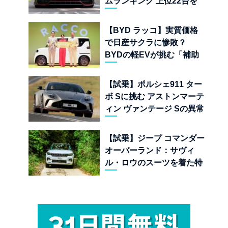
ムランキング 上位22台を
一挙公開
【BYD ラッコ】実質価格
で日産サクラに惨敗？
BYDの軽EVが挑む「補助
金ドーピング」の異常な世
界
【試乗】ポルシェ911 ター
ボ Sに挑む アストンマーテ
ィン ヴァンテージ Sの異常
な680psと古典的RWDの
狂気
【試乗】ジープ コマンダー
オーバーランド：サヴィ
ル・ロウのスーツを着た特
殊部隊：7座の野獣が林道
で牙を剥く