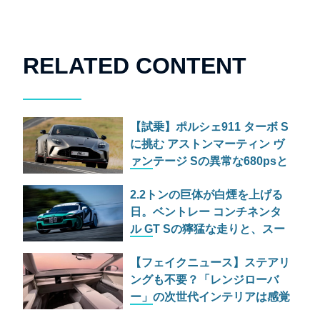
RELATED CONTENT
【試乗】ポルシェ911 ターボ S
に挑む アストンマーティン ヴ
ァンテージ Sの異常な680psと
古典的RWDの狂気
2.2トンの巨体が白煙を上げる
日。ベントレー コンチネンタ
ル GT Sの獰猛な走りと、スー
パースポーツの爆煙ドリフト
【フェイクニュース】ステアリ
ングも不要？「レンジローバ
ー」の次世代インテリアは感覚
だけで運転する究極のミニマリ