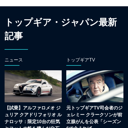
トップギア・ジャパン最新
記事
ニュース
トップギアTV
【試乗】アルファロメオ ジ
元トップギアTV司会者のジ
ュリア クアドリフォリオ ル
ェレミー クラークソンが前
ナロッサ：限定10台の狂気
立腺がんを公表「シーズン