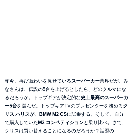
昨今、再び賑わいを見せている
スーパーカー
業界だが、み
なさんは、伝説の5台を上げるとしたら、どのクルマにな
るだろうか。トップギアが決定的な
史上最高のスーパーカ
ー5台
を選んだ。トップギアTVのプレゼンターを務める
ク
リス ハリス
が、
BMW M2 CS
に試乗する。そして、自分
で購入していた
M2 コンペティション
と乗り比べ。さて、
クリスは買い替えることになるのだろうか？話題の