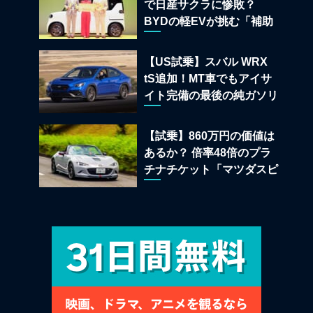
で日産サクラに惨敗？
BYDの軽EVが挑む「補助
金ドーピング」の異常な世
界
【US試乗】スバル WRX
tS追加！MT車でもアイサ
イト完備の最後の純ガソリ
ンAWDスポーツセダン
【試乗】860万円の価値は
あるか？ 倍率48倍のプラ
チナチケット「マツダスピ
リットレーシング ロードス
ター 12R」が魅せる究極の
人馬一体