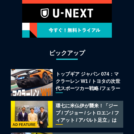
ピックアップ
トップギア ジャパン 074：マ
クラーレン W1 / トヨタの次世
代スポーツカー戦略 /フェラー
リ 849 テスタロッサ /テメラ
リオ /ベントレー スーパース
環七に米仏伊が襲来！「ジー
ポーツ
プ / プジョー / シトロエン / フ
ィアット / アバルト足立」は
AD FEATURE
クルマのセレクトショップで