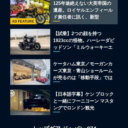
ある
125年途絶えない大英帝国の
遺産。ロイヤルエンフィール
ド責任者に訊く、新型
AD FEATURE
「BULLET 650」と“時間の
質”を愛する理由
【試乗】2つの顔を持つ
1923ccの怪物。ハーレーダビ
ッドソン「ミルウォーキーエ
イト117」の深淵を覗く
ケータハム東京／モーガンカ
ーズ東京・青山ショールーム
が売るのは「移動手段」では
なく「人生」だ
【日本語字幕】ケン ブロック
と一緒にフーニコーン マスタ
ングでロンドン観光