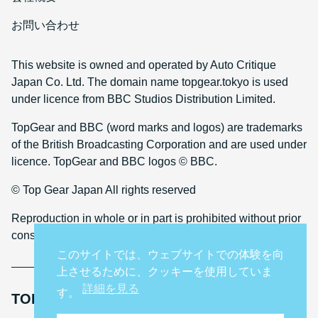
お問い合わせ
This website is owned and operated by Auto Critique
Japan Co. Ltd. The domain name topgear.tokyo is used
under licence from BBC Studios Distribution Limited.
TopGear and BBC (word marks and logos) are trademarks
of the British Broadcasting Corporation and are used under
licence. TopGear and BBC logos © BBC.
© Top Gear Japan All rights reserved
Reproduction in whole or in part is prohibited without prior
consent
このサイトでは、ウェブサイトでの体験を向
上させるために、クッキーを使用していま
詳細を見る
す。
TOP GEAR INTERNATIONAL SITES