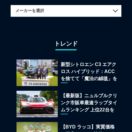
トレンド
新型シトロエン C3 エアク
ロス ハイブリッド：ACC
を捨てて「魔法の絨毯」を
手に入れたフランスの異端
児
【最新版】ニュルブルクリ
ンク市販車最速ラップタイ
ムランキング 上位22台を
一挙公開
【BYD ラッコ】実質価格