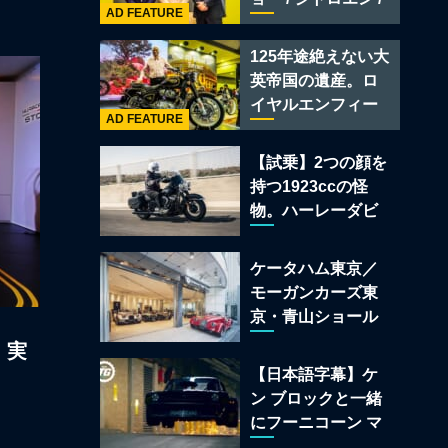
レー スーパースポ
AD FEATURE
フィアット / アバル
ーツ
ト足立」はクルマ
125年途絶えない大
のセレクトショッ
英帝国の遺産。ロ
プである
イヤルエンフィー
AD FEATURE
ルド責任者に訊
く、新型
【試乗】2つの顔を
「BULLET 650」
持つ1923ccの怪
と“時間の質”を愛
物。ハーレーダビ
する理由
ッドソン「ミルウ
ォーキーエイト
ケータハム東京／
117」の深淵を覗く
モーガンカーズ東
京・青山ショール
ームが売るのは
、実
「移動手段」では
【日本語字幕】ケ
なく「人生」だ
ン ブロックと一緒
にフーニコーン マ
スタングでロンド