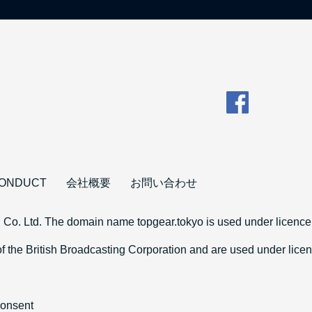
CONDUCT
会社概要
お問い合わせ
 Co. Ltd. The domain name topgear.tokyo is used under licence 
 the British Broadcasting Corporation and are used under li
consent