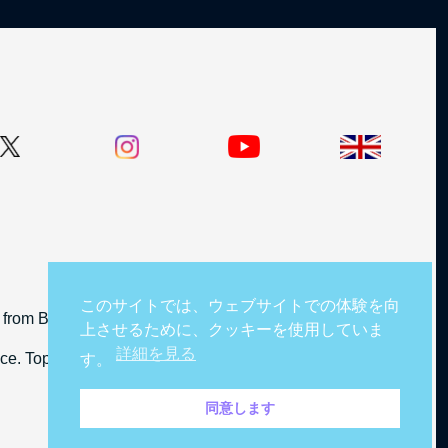
このサイトでは、ウェブサイトでの体験を向
from BBC Studios Distribution Limited.
上させるために、クッキーを使用していま
詳細を見る
cence. TopGear and BBC logos © BBC.
す。
同意します