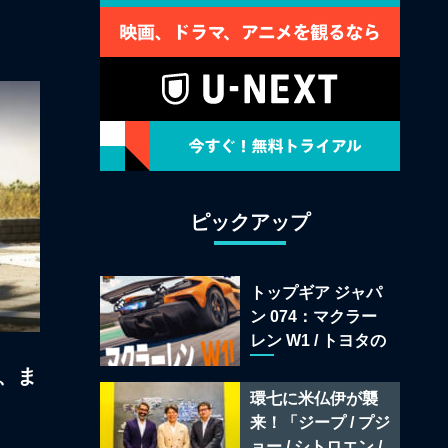
ピックアップ
トップギア ジャパ
ン 074：マクラー
レン W1 / トヨタの
次世代スポーツカ
ー、ま
ー戦略 /フェラーリ
環七に米仏伊が襲
849 テスタロッサ /
来！「ジープ / プジ
テメラリオ /ベント
ョー / シトロエン /