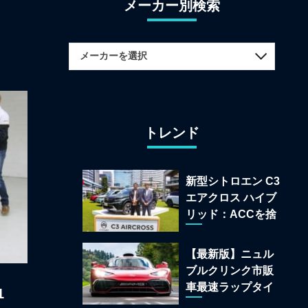
メーカー別検索
トレンド
新型シトロエン C3
エアクロス ハイブ
リッド：ACCを捨
てて「魔法の絨
毯」を手に入れた
【最新版】ニュル
フランスの異端児
ブルクリンク市販
車最速ラップタイ
1
ムランキング 上位