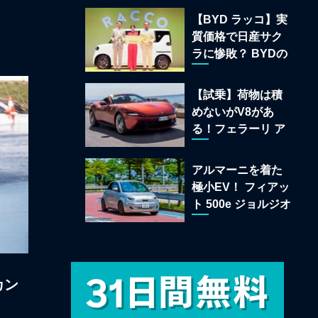
22台を一挙公開
【BYD ラッコ】実
質価格で日産サク
ラに惨敗？ BYDの
軽EVが挑む「補助
金ドーピング」の
【試乗】荷物は積
異常な世界
めないがV8があ
る！フェラーリ ア
マルフィ スパイダ
ーが証明する純内
アルマーニを着た
燃機関オープンカ
極小EV！ フィアッ
ーの至福
ト 500e ジョルジオ
アルマーニ コレク
ターズ エディショ
ン試乗
カン