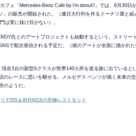
cedes-Benz Cafe by I'm donut?」では、6月30日
ルエスプレッソ」の販売が開始された。（連日大行列を作るドーナツ屋と組
部門は実に抜け目がない）。
ERDY氏とのアートプロジェクトも始動するという。ストリー
SNSで順次発信される予定だ。（彼のアートが全面に描かれた
れ、現在3台の新型Sクラスが世界140カ所を巡る旅に出ていると
説のレースに思いを馳せる。メルセデス ベンツが描く未来の
所のようだ。
リ F355＆初代NSXの究極レストモッド