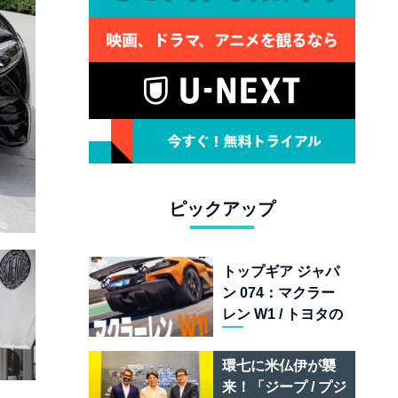
ピックアップ
トップギア ジャパ
ン 074：マクラー
レン W1 / トヨタの
次世代スポーツカ
ー戦略 /フェラーリ
環七に米仏伊が襲
849 テスタロッサ /
来！「ジープ / プジ