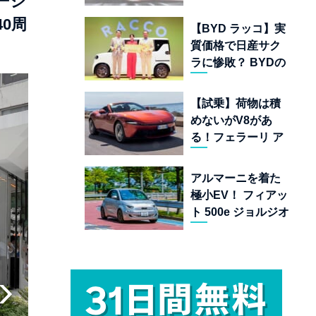
ージ
ムランキング 上位
22台を一挙公開
0周
【BYD ラッコ】実
質価格で日産サク
ラに惨敗？ BYDの
軽EVが挑む「補助
金ドーピング」の
【試乗】荷物は積
異常な世界
めないがV8があ
る！フェラーリ ア
マルフィ スパイダ
ーが証明する純内
アルマーニを着た
燃機関オープンカ
極小EV！ フィアッ
ーの至福
ト 500e ジョルジオ
アルマーニ コレク
ターズ エディショ
ン試乗