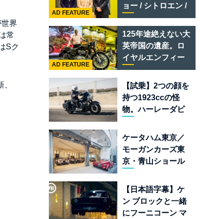
テメラリオ /ベント
ョー / シトロエン /
レー スーパースポ
AD FEATURE
フィアット / アバル
が世界
ーツ
ト足立」はクルマ
125年途絶えない大
は常
のセレクトショッ
英帝国の遺産。ロ
はSク
プである
イヤルエンフィー
AD FEATURE
ルド責任者に訊
く、新型
新、
【試乗】2つの顔を
「BULLET 650」
持つ1923ccの怪
と“時間の質”を愛
物。ハーレーダビ
する理由
ッドソン「ミルウ
ォーキーエイト
ケータハム東京／
117」の深淵を覗く
モーガンカーズ東
京・青山ショール
ームが売るのは
「移動手段」では
【日本語字幕】ケ
なく「人生」だ
ン ブロックと一緒
にフーニコーン マ