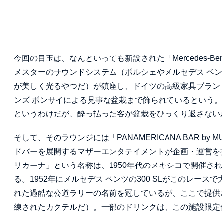
今回の目玉は、なんといっても新設された「Mercedes-B
メスターのサウンドシステム（ポルシェやメルセデス ベ
が美しく光るやつだ）が鎮座し、ドイツの高級家具ブラン
ンズ ボンサイによる見事な盆栽まで飾られているという
というわけだが、酔っ払った客が盆栽をひっくり返さない
そして、そのラウンジには「PANAMERICANA BAR 
ドバーを展開するマザーエンタテイメントが企画・運営を
リカーナ」という名称は、1950年代のメキシコで開催さ
る。1952年にメルセデス ベンツの300 SLがこのレ
れた過酷な公道ラリーの名前を冠しているが、ここで提供
練されたカクテルだ）。一部のドリンクは、この施設限定