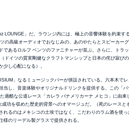
enz LOUNGE」だ。ラウンジ内には、極上の音響体験を約束す
ンツの高級オーディオでおなじみの、あのやたらとスピーカー
ドであるロルフ ベンツのファニチャーが並ぶ。さらに、トラ
。（ドイツの質実剛健なクラフトマンシップと日本の侘び寂び
か少し心配になる）。
by MUSIUM」なるミュージックバーが併設されている。六本木で
担当し、音楽体験やオリジナルドリンクを提供する。この「パ
れた過酷な公道レース「カレラ パナメリカーナ メヒコ」に由来
ースで大成功を収めた歴史的背景へのオマージュだ。（死のレースと
されるのはメキシコの土埃ではなく、こだわりのラム酒を使っ
仕様のリーデル製グラスで提供される。