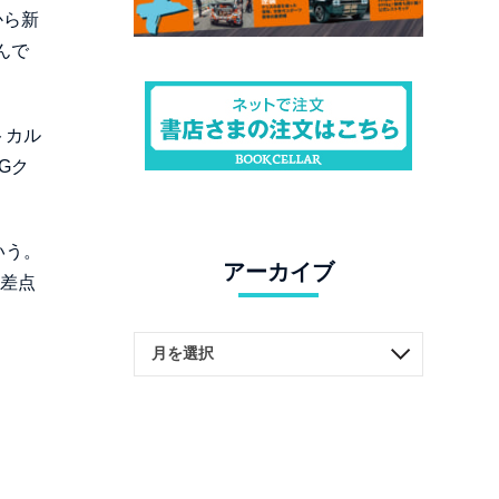
から新
んで
トカル
Gク
いう。
アーカイブ
交差点