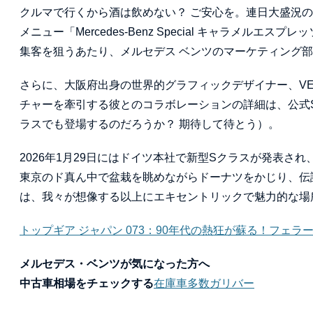
クルマで行くから酒は飲めない？ ご安心を。連日大盛況のカフェ「Mer
メニュー「Mercedes-Benz Special キャラメ
集客を狙うあたり、メルセデス ベンツのマーケティング
さらに、大阪府出身の世界的グラフィックデザイナー、V
チャーを牽引する彼とのコラボレーションの詳細は、公式
ラスでも登場するのだろうか？ 期待して待とう）。
2026年1月29日にはドイツ本社で新型Sクラスが発表さ
東京のド真ん中で盆栽を眺めながらドーナツをかじり、伝
は、我々が想像する以上にエキセントリックで魅力的な場
トップギア ジャパン 073：90年代の熱狂が蘇る！フェラー
メルセデス・ベンツが気になった方へ
中古車相場をチェックする
在庫車多数ガリバー