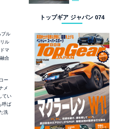
スタングでロンド
ン観光
トップギア ジャパン 074
るブル
グリル
ッドマ
の融合
レコー
ナメ
してい
も呼ば
た洗