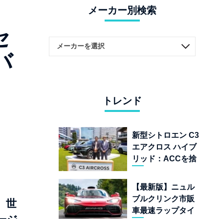
メーカー別検索
セ
バ
トレンド
新型シトロエン C3
エアクロス ハイブ
リッド：ACCを捨
てて「魔法の絨
毯」を手に入れた
【最新版】ニュル
フランスの異端児
ブルクリンク市販
、世
車最速ラップタイ