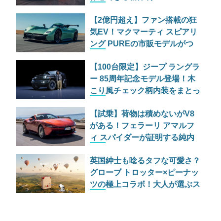
「EXPANDING THE LOTUS
【2億円超え】ファン搭載の狂
EXPERIENCE」とは
気EV！マクマーティ スピアリ
ング PUREの市販モデルがつ
いに公開
【100台限定】ジープ ラングラ
ー 85周年記念モデル登場！木
こり風チェック柄内装をまとっ
た最強ルビコンの価格と魅力
【試乗】荷物は積めないがV8
がある！フェラーリ アマルフ
ィ スパイダーが証明する純内
燃機関オープンカーの至福
英国紳士も唸るタフな可愛さ？
グローブ トロッター×ピーナッ
ツの極上コラボ！大人が選ぶス
ヌーピーの最高級ラゲッジ＆ト
ランク