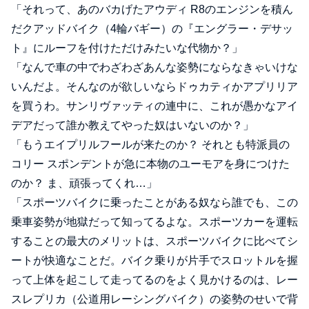
「それって、あのバカげたアウディ R8のエンジンを積ん
だクアッドバイク（4輪バギー）の『エングラー・デサッ
ト』にルーフを付けただけみたいな代物か？」
「なんで車の中でわざわざあんな姿勢にならなきゃいけな
いんだよ。そんなのが欲しいならドゥカティかアプリリア
を買うわ。サンリヴァッティの連中に、これが愚かなアイ
デアだって誰か教えてやった奴はいないのか？」
「もうエイプリルフールが来たのか？ それとも特派員の
コリー スポンデントが急に本物のユーモアを身につけた
のか？ ま、頑張ってくれ…」
「スポーツバイクに乗ったことがある奴なら誰でも、この
乗車姿勢が地獄だって知ってるよな。スポーツカーを運転
することの最大のメリットは、スポーツバイクに比べてシ
ートが快適なことだ。バイク乗りが片手でスロットルを握
って上体を起こして走ってるのをよく見かけるのは、レー
スレプリカ（公道用レーシングバイク）の姿勢のせいで背