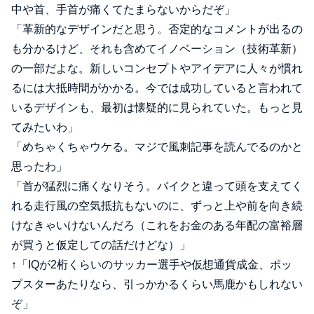
中や首、手首が痛くてたまらないからだぞ」
「革新的なデザインだと思う。否定的なコメントが出るの
も分かるけど、それも含めてイノベーション（技術革新）
の一部だよな。新しいコンセプトやアイデアに人々が慣れ
るには大抵時間がかかる。今では成功していると言われて
いるデザインも、最初は懐疑的に見られていた。もっと見
てみたいわ」
「めちゃくちゃウケる。マジで風刺記事を読んでるのかと
思ったわ」
「首が猛烈に痛くなりそう。バイクと違って頭を支えてく
れる走行風の空気抵抗もないのに、ずっと上や前を向き続
けなきゃいけないんだろ（これをお金のある年配の富裕層
が買うと仮定しての話だけどな）」
↑「IQが2桁くらいのサッカー選手や仮想通貨成金、ポッ
プスターあたりなら、引っかかるくらい馬鹿かもしれない
ぞ」