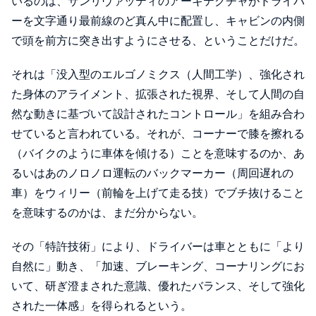
いるのは、サンリヴァッティのアーキテクチャがドライバ
ーを文字通り最前線のど真ん中に配置し、キャビンの内側
で頭を前方に突き出すようにさせる、ということだけだ。
それは「没入型のエルゴノミクス（人間工学）、強化され
た身体のアライメント、拡張された視界、そして人間の自
然な動きに基づいて設計されたコントロール」を組み合わ
せていると言われている。それが、コーナーで膝を擦れる
（バイクのように車体を傾ける）ことを意味するのか、あ
るいはあのノロノロ運転のバックマーカー（周回遅れの
車）をウィリー（前輪を上げて走る技）でブチ抜けること
を意味するのかは、まだ分からない。
その「特許技術」により、ドライバーは車とともに「より
自然に」動き、「加速、ブレーキング、コーナリングにお
いて、研ぎ澄まされた意識、優れたバランス、そして強化
された一体感」を得られるという。