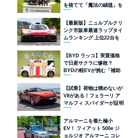
を捨てて「魔法の絨毯」を
手に入れたフランスの異端
児
【最新版】ニュルブルクリ
ンク市販車最速ラップタイ
ムランキング 上位22台を
一挙公開
【BYD ラッコ】実質価格
で日産サクラに惨敗？
BYDの軽EVが挑む「補助
金ドーピング」の異常な世
界
【試乗】荷物は積めないが
V8がある！フェラーリ ア
マルフィ スパイダーが証明
する純内燃機関オープンカ
ーの至福
アルマーニを着た極小
EV！ フィアット 500e ジ
ョルジオ アルマーニ コレ