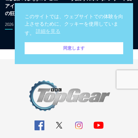
アイブが手掛けた問題作EV
賞で英国が日本の合理的な
の狂気と実力
自動車市場を羨む
このサイトでは、ウェブサイトでの体験を向
上させるために、クッキーを使用していま
2026 07 31
2024 12 12
詳細を見る
す。
同意します