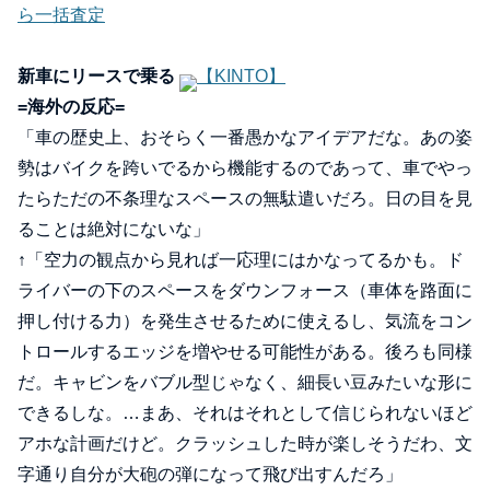
ら一括査定
新車にリースで乗る
【KINTO】
=海外の反応=
「車の歴史上、おそらく一番愚かなアイデアだな。あの姿
勢はバイクを跨いでるから機能するのであって、車でやっ
たらただの不条理なスペースの無駄遣いだろ。日の目を見
ることは絶対にないな」
↑「空力の観点から見れば一応理にはかなってるかも。ド
ライバーの下のスペースをダウンフォース（車体を路面に
押し付ける力）を発生させるために使えるし、気流をコン
トロールするエッジを増やせる可能性がある。後ろも同様
だ。キャビンをバブル型じゃなく、細長い豆みたいな形に
できるしな。…まあ、それはそれとして信じられないほど
アホな計画だけど。クラッシュした時が楽しそうだわ、文
字通り自分が大砲の弾になって飛び出すんだろ」