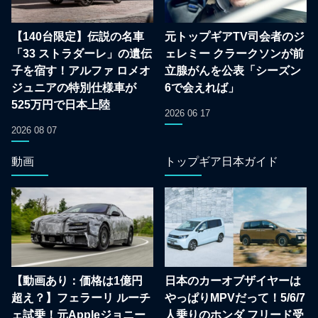
【140台限定】伝説の名車
元トップギアTV司会者のジ
「33 ストラダーレ」の遺伝
ェレミー クラークソンが前
子を宿す！アルファ ロメオ
立腺がんを公表「シーズン
ジュニアの特別仕様車が
6で会えれば」
525万円で日本上陸
2026 06 17
2026 08 07
動画
トップギア日本ガイド
【動画あり：価格は1億円
日本のカーオブザイヤーは
超え？】フェラーリ ルーチ
やっぱりMPVだって！5/6/7
ェ試乗！元Appleジョニー
人乗りのホンダ フリード受