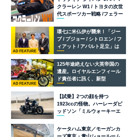
クラーレン W1 / トヨタの次世
代スポーツカー戦略 /フェラー
リ 849 テスタロッサ /テメラ
リオ /ベントレー スーパース
環七に米仏伊が襲来！「ジー
ポーツ
プ / プジョー / シトロエン / フ
ィアット / アバルト足立」は
AD FEATURE
クルマのセレクトショップで
ある
125年途絶えない大英帝国の
遺産。ロイヤルエンフィール
ド責任者に訊く、新型
AD FEATURE
「BULLET 650」と“時間の
質”を愛する理由
【試乗】2つの顔を持つ
1923ccの怪物。ハーレーダビ
ッドソン「ミルウォーキーエ
イト117」の深淵を覗く
ケータハム東京／モーガンカ
ーズ東京・青山ショールーム