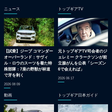
ニュース
トップギアTV
【試乗】ジープ コマンダー
元トップギアTV司会者のジ
オーバーランド：サヴィ
ェレミー クラークソンが前
ル・ロウのスーツを着た特
立腺がんを公表「シーズン
殊部隊：7座の野獣が林道
6で会えれば」
で牙を剥く
2026 06 17
2026 08 09
動画
トップギア日本ガイド