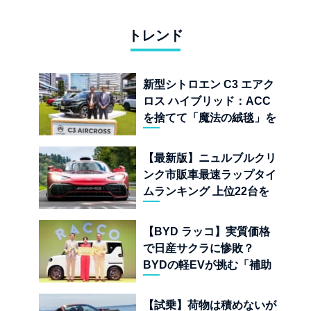
トレンド
新型シトロエン C3 エアク
ロス ハイブリッド：ACC
を捨てて「魔法の絨毯」を
手に入れたフランスの異端
児
【最新版】ニュルブルクリ
ンク市販車最速ラップタイ
ムランキング 上位22台を
一挙公開
【BYD ラッコ】実質価格
で日産サクラに惨敗？
BYDの軽EVが挑む「補助
金ドーピング」の異常な世
界
【試乗】荷物は積めないが