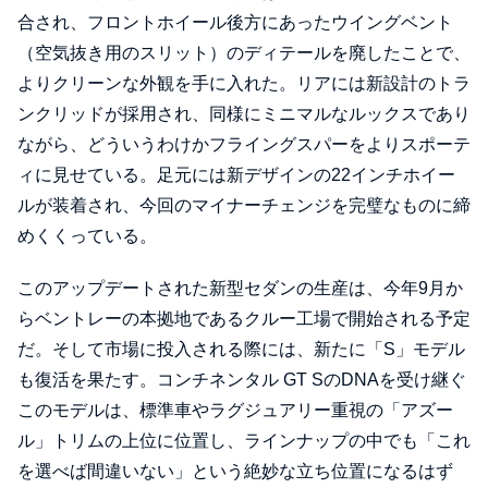
合され、フロントホイール後方にあったウイングベント
（空気抜き用のスリット）のディテールを廃したことで、
よりクリーンな外観を手に入れた。リアには新設計のトラ
ンクリッドが採用され、同様にミニマルなルックスであり
ながら、どういうわけかフライングスパーをよりスポーテ
ィに見せている。足元には新デザインの22インチホイー
ルが装着され、今回のマイナーチェンジを完璧なものに締
めくくっている。
このアップデートされた新型セダンの生産は、今年9月か
らベントレーの本拠地であるクルー工場で開始される予定
だ。そして市場に投入される際には、新たに「S」モデル
も復活を果たす。コンチネンタル GT SのDNAを受け継ぐ
このモデルは、標準車やラグジュアリー重視の「アズー
ル」トリムの上位に位置し、ラインナップの中でも「これ
を選べば間違いない」という絶妙な立ち位置になるはず