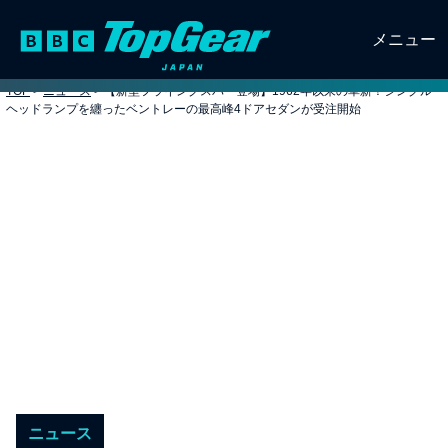
メニュー
TOP
>
ニュース
>
【新型フライングスパー登場】1962年以来の革新！シングル
ヘッドランプを纏ったベントレーの最高峰4ドアセダンが受注開始
ニュース