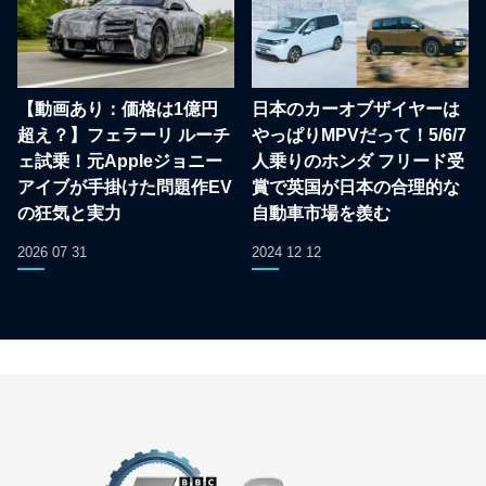
【動画あり：価格は1億円
日本のカーオブザイヤーは
超え？】フェラーリ ルーチ
やっぱりMPVだって！5/6/7
ェ試乗！元Appleジョニー
人乗りのホンダ フリード受
アイブが手掛けた問題作EV
賞で英国が日本の合理的な
の狂気と実力
自動車市場を羨む
2026 07 31
2024 12 12