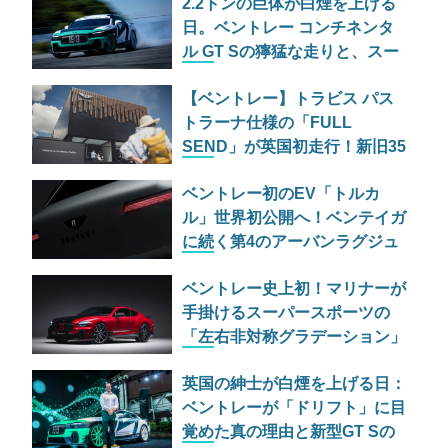
2.2トンの巨体が白煙を上げる
日。ベントレー コンチネンタ
ル GT Sの獰猛な走りと、スー
パースポーツの爆煙ドリフト
【ベントレー】トラビス パス
トラーナ仕様の「FULL
SEND」が英国初走行！新旧35
台がヒルクライムに挑む
ベントレー初のEV「トルカ
ル」世界初公開へ！ベンテイガ
に続く第4のアーバンラグジュ
アリーSUVの実力とは
ベントレー史上初！マリナーが
手掛けるスーパースポーツの
「左右非対称グラデーション」
仕様が過激すぎる
英国の紳士が白煙を上げる日：
ベントレーが「ドリフト」に目
覚めた真の理由と新型GT Sの