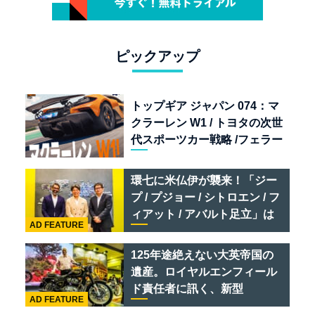
ピックアップ
トップギア ジャパン 074：マ
クラーレン W1 / トヨタの次世
代スポーツカー戦略 /フェラー
リ 849 テスタロッサ /テメラ
リオ /ベントレー スーパース
環七に米仏伊が襲来！「ジー
ポーツ
プ / プジョー / シトロエン / フ
ィアット / アバルト足立」は
AD FEATURE
クルマのセレクトショップで
ある
125年途絶えない大英帝国の
遺産。ロイヤルエンフィール
ド責任者に訊く、新型
AD FEATURE
「BULLET 650」と“時間の