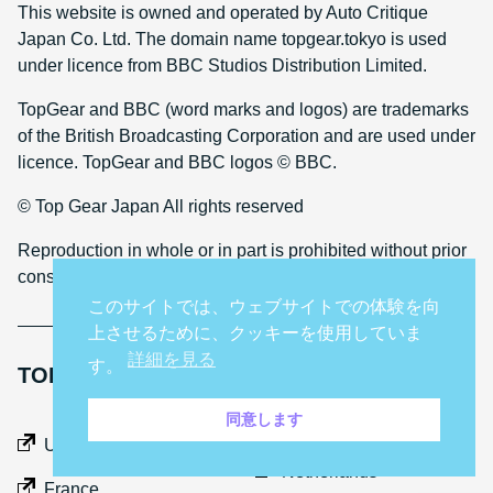
This website is owned and operated by Auto Critique
Japan Co. Ltd. The domain name topgear.tokyo is used
under licence from BBC Studios Distribution Limited.
TopGear and BBC (word marks and logos) are trademarks
of the British Broadcasting Corporation and are used under
licence. TopGear and BBC logos © BBC.
© Top Gear Japan All rights reserved
Reproduction in whole or in part is prohibited without prior
consent
このサイトでは、ウェブサイトでの体験を向
上させるために、クッキーを使用していま
詳細を見る
す。
TOP GEAR INTERNATIONAL SITES
同意します
Middle East
UK
Netherlands
France