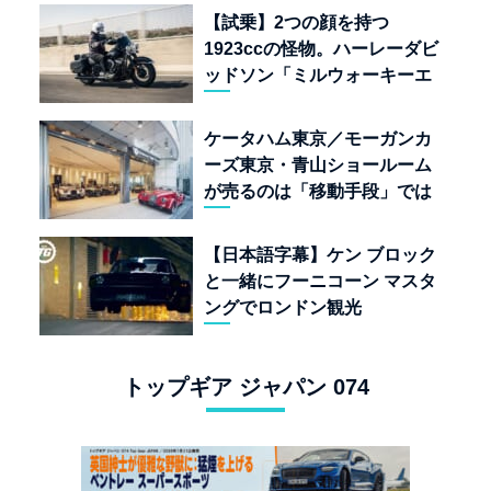
質”を愛する理由
【試乗】2つの顔を持つ
1923ccの怪物。ハーレーダビ
ッドソン「ミルウォーキーエ
イト117」の深淵を覗く
ケータハム東京／モーガンカ
ーズ東京・青山ショールーム
が売るのは「移動手段」では
なく「人生」だ
【日本語字幕】ケン ブロック
と一緒にフーニコーン マスタ
ングでロンドン観光
トップギア ジャパン 074